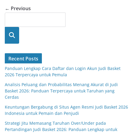
← Previous
Searc
h
Recent Posts
Panduan Lengkap Cara Daftar dan Login Akun Judi Basket
2026 Terpercaya untuk Pemula
Analisis Peluang dan Probabilitas Menang Akurat di Judi
Basket 2026: Panduan Terpercaya untuk Taruhan yang
Cerdas
Keuntungan Bergabung di Situs Agen Resmi Judi Basket 2026
Indonesia untuk Pemain dan Penjudi
Strategi Jitu Memasang Taruhan Over/Under pada
Pertandingan Judi Basket 2026: Panduan Lengkap untuk