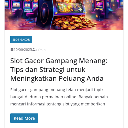
SLOT GACOR
10/06/2025
admin
Slot Gacor Gampang Menang:
Tips dan Strategi untuk
Meningkatkan Peluang Anda
Slot gacor gampang menang telah menjadi topik
hangat di dunia permainan online. Banyak pemain
mencari informasi tentang slot yang memberikan
Read More