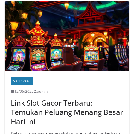
SLOT GACOR
12/06/2025
admin
Link Slot Gacor Terbaru:
Temukan Peluang Menang Besar
Hari Ini
Dalam dunia permainan slot online, slot gacor terbaru