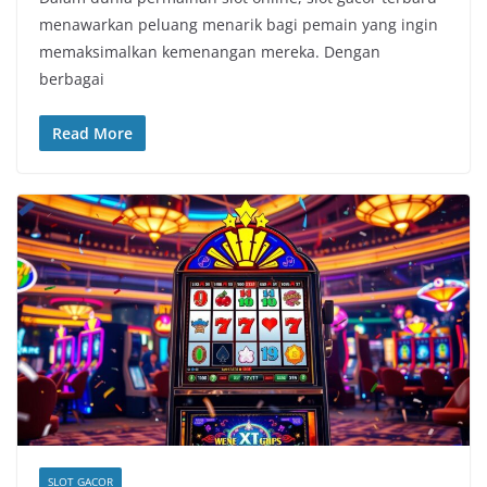
menawarkan peluang menarik bagi pemain yang ingin
memaksimalkan kemenangan mereka. Dengan
berbagai
Read More
SLOT GACOR