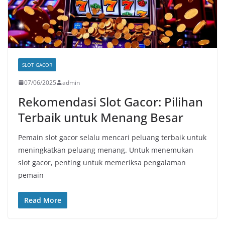
SLOT GACOR
07/06/2025
admin
Rekomendasi Slot Gacor: Pilihan
Terbaik untuk Menang Besar
Pemain slot gacor selalu mencari peluang terbaik untuk
meningkatkan peluang menang. Untuk menemukan
slot gacor, penting untuk memeriksa pengalaman
pemain
Read More