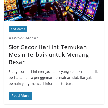
SLOT GACOR
13/06/2025
admin
Slot Gacor Hari Ini: Temukan
Mesin Terbaik untuk Menang
Besar
Slot gacor hari ini menjadi topik yang semakin menarik
perhatian para penggemar permainan slot. Banyak
pemain yang mencari informasi terbaru
Read More