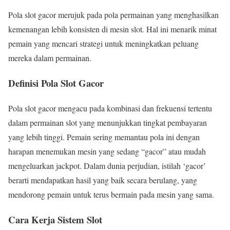
Pola slot gacor merujuk pada pola permainan yang menghasilkan
kemenangan lebih konsisten di mesin slot. Hal ini menarik minat
pemain yang mencari strategi untuk meningkatkan peluang
mereka dalam permainan.
Definisi Pola Slot Gacor
Pola slot gacor mengacu pada kombinasi dan frekuensi tertentu
dalam permainan slot yang menunjukkan tingkat pembayaran
yang lebih tinggi. Pemain sering memantau pola ini dengan
harapan menemukan mesin yang sedang “gacor” atau mudah
mengeluarkan jackpot. Dalam dunia perjudian, istilah ‘gacor’
berarti mendapatkan hasil yang baik secara berulang, yang
mendorong pemain untuk terus bermain pada mesin yang sama.
Cara Kerja Sistem Slot