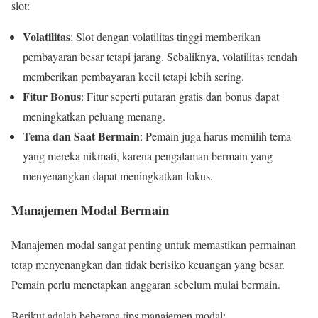
slot:
Volatilitas
: Slot dengan volatilitas tinggi memberikan
pembayaran besar tetapi jarang. Sebaliknya, volatilitas rendah
memberikan pembayaran kecil tetapi lebih sering.
Fitur Bonus
: Fitur seperti putaran gratis dan bonus dapat
meningkatkan peluang menang.
Tema dan Saat Bermain
: Pemain juga harus memilih tema
yang mereka nikmati, karena pengalaman bermain yang
menyenangkan dapat meningkatkan fokus.
Manajemen Modal Bermain
Manajemen modal sangat penting untuk memastikan permainan
tetap menyenangkan dan tidak berisiko keuangan yang besar.
Pemain perlu menetapkan anggaran sebelum mulai bermain.
Berikut adalah beberapa tips manajemen modal: