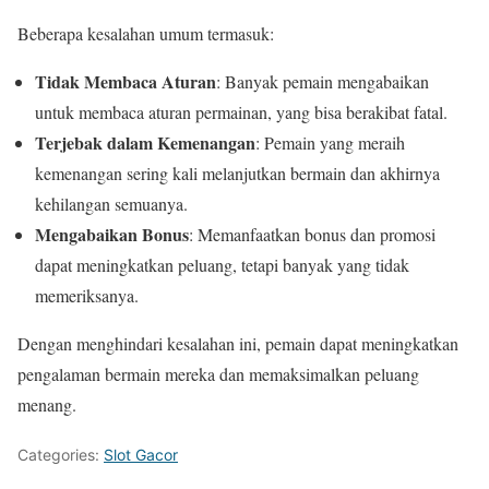
Beberapa kesalahan umum termasuk:
Tidak Membaca Aturan
: Banyak pemain mengabaikan
untuk membaca aturan permainan, yang bisa berakibat fatal.
Terjebak dalam Kemenangan
: Pemain yang meraih
kemenangan sering kali melanjutkan bermain dan akhirnya
kehilangan semuanya.
Mengabaikan Bonus
: Memanfaatkan bonus dan promosi
dapat meningkatkan peluang, tetapi banyak yang tidak
memeriksanya.
Dengan menghindari kesalahan ini, pemain dapat meningkatkan
pengalaman bermain mereka dan memaksimalkan peluang
menang.
Categories:
Slot Gacor