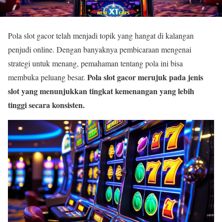
Pola slot gacor telah menjadi topik yang hangat di kalangan
penjudi online. Dengan banyaknya pembicaraan mengenai
strategi untuk menang, pemahaman tentang pola ini bisa
Pola slot gacor merujuk pada jenis
membuka peluang besar.
slot yang menunjukkan tingkat kemenangan yang lebih
tinggi secara konsisten.