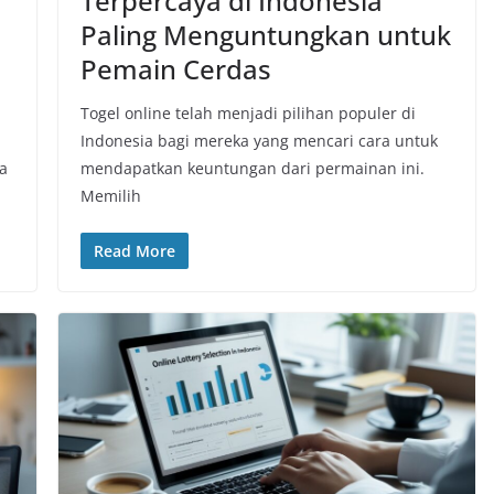
Terpercaya di Indonesia
Paling Menguntungkan untuk
Pemain Cerdas
Togel online telah menjadi pilihan populer di
Indonesia bagi mereka yang mencari cara untuk
a
mendapatkan keuntungan dari permainan ini.
Memilih
Read More