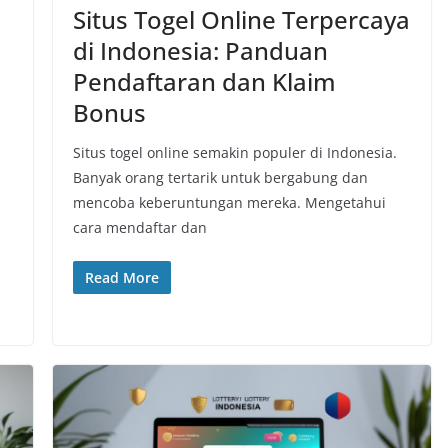
Situs Togel Online Terpercaya
di Indonesia: Panduan
Pendaftaran dan Klaim
Bonus
Situs togel online semakin populer di Indonesia.
Banyak orang tertarik untuk bergabung dan
mencoba keberuntungan mereka. Mengetahui
cara mendaftar dan
Read More