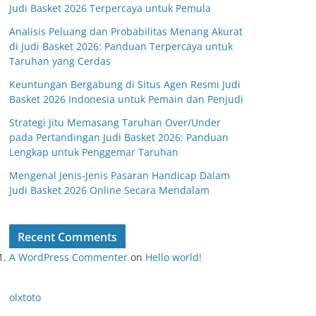
Judi Basket 2026 Terpercaya untuk Pemula
Analisis Peluang dan Probabilitas Menang Akurat
di Judi Basket 2026: Panduan Terpercaya untuk
Taruhan yang Cerdas
Keuntungan Bergabung di Situs Agen Resmi Judi
Basket 2026 Indonesia untuk Pemain dan Penjudi
Strategi Jitu Memasang Taruhan Over/Under
pada Pertandingan Judi Basket 2026: Panduan
Lengkap untuk Penggemar Taruhan
Mengenal Jenis-Jenis Pasaran Handicap Dalam
Judi Basket 2026 Online Secara Mendalam
Recent Comments
A WordPress Commenter
on
Hello world!
olxtoto