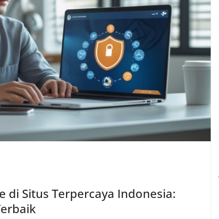
 di Situs Terpercaya Indonesia:
erbaik