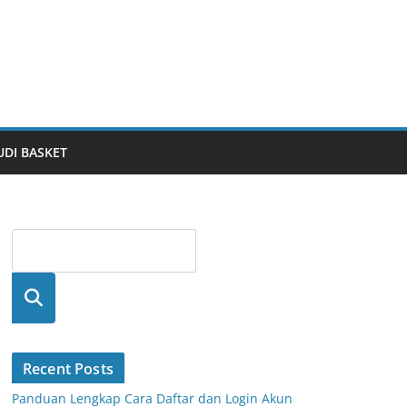
UDI BASKET
Searc
h
Recent Posts
Panduan Lengkap Cara Daftar dan Login Akun