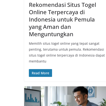
Rekomendasi Situs Togel
Online Terpercaya di
Indonesia untuk Pemula
yang Aman dan
Menguntungkan
Memilih situs togel online yang tepat sangat
penting, terutama untuk pemula. Rekomendasi
situs togel online terpercaya di Indonesia dapat
membantu
Read More