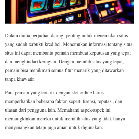
Dalam dunia perjudian daring, penting untuk menemukan situs
yang sudah terbukti kredibel. Menemukan informasi tentang situs-
situs ini dapat membantu pemain membuat keputusan yang tepat
dan menghindari kerugian. Dengan memilih situs yang tepat,
pemain bisa menikmati semua fitur menarik yang ditawarkan
tanpa khawatir.
Para pemain yang tertarik dengan slot online harus
memperhatikan beberapa faktor, seperti lisensi, reputasi, dan
ulasan dari pengguna lain. Memahami aspek-aspek ini
memungkinkan mereka untuk memilih situs yang tidak hanya
menyenangkan tetapi juga aman untuk digunakan.