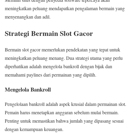
meningkatkan peluang mendapatkan pengalaman bermain yang
menyenangkan dan adil.
Strategi Bermain Slot Gacor
Bermain slot gacor memerlukan pendekatan yang tepat untuk
meningkatkan peluang menang. Dua strategi utama yang perlu
diperhatikan adalah mengelola bankroll dengan bijak dan
memahami paylines dari permainan yang dipilih.
Mengelola Bankroll
Pengelolaan bankroll adalah aspek krusial dalam permainan slot.
Pemain harus menetapkan anggaran sebelum mulai bermain.
Penting untuk memastikan bahwa jumlah yang dipasang sesuai
dengan kemampuan keuangan.