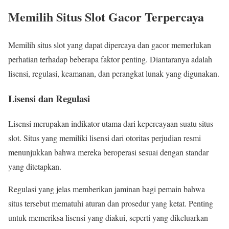
Memilih Situs Slot Gacor Terpercaya
Memilih situs slot yang dapat dipercaya dan gacor memerlukan
perhatian terhadap beberapa faktor penting. Diantaranya adalah
lisensi, regulasi, keamanan, dan perangkat lunak yang digunakan.
Lisensi dan Regulasi
Lisensi merupakan indikator utama dari kepercayaan suatu situs
slot. Situs yang memiliki lisensi dari otoritas perjudian resmi
menunjukkan bahwa mereka beroperasi sesuai dengan standar
yang ditetapkan.
Regulasi yang jelas memberikan jaminan bagi pemain bahwa
situs tersebut mematuhi aturan dan prosedur yang ketat. Penting
untuk memeriksa lisensi yang diakui, seperti yang dikeluarkan