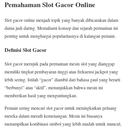
Pemahaman Slot Gacor Online
Slot gacor online menjadi topik yang banyak dibicarakan dalam
dunia judi daring. Memahami konsep dan sejarah permainan ini
penting untuk menghargai popularitasnya di kalangan pemain.
Definisi Slot Gacor
Slot gacor merujuk pada permainan mesin slot yang dianggap
memiliki tingkat pembayaran tinggi atau frekuensi jackpot yang
lebih sering. Istilah “gacor” diambil dari bahasa gaul yang berarti
“berbunyi” atau “aktif”, menunjukkan bahwa mesin ini
memberikan hasil yang menguntungkan.
Pemain sering mencari slot gacor untuk meningkatkan peluang
mereka dalam meraih kemenangan. Mesin ini biasanya
menampilkan kombinasi simbol yang lebih mudah untuk muncul,