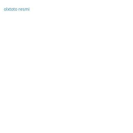
olxtoto resmi