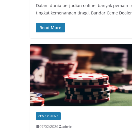
Dalam dunia perjudian online, banyak pemain 
tingkat kemenangan tinggi. Bandar Ceme Dealer
Read More
CEME ONLINE
07/02/2026
admin