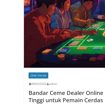
CEME ONLINE
08/02/2026
admin
Bandar Ceme Dealer Online
Tinggi untuk Pemain Cerdas