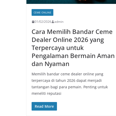
CEME ONLINE
01/02/2026
admin
Cara Memilih Bandar Ceme
Dealer Online 2026 yang
Terpercaya untuk
Pengalaman Bermain Aman
dan Nyaman
Memilih bandar ceme dealer online yang
terpercaya di tahun 2026 dapat menjadi
tantangan bagi para pemain. Penting untuk
meneliti reputasi
Read More