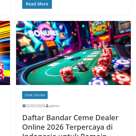
Read More
CEME ONLINE
02/02/2026
admin
Daftar Bandar Ceme Dealer
Online 2026 Terpercaya di