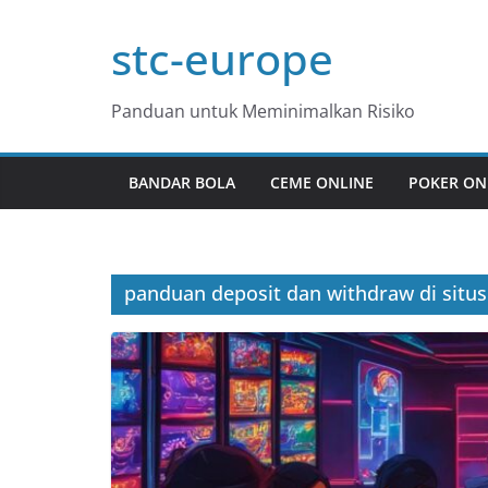
Skip
stc-europe
to
content
Panduan untuk Meminimalkan Risiko
BANDAR BOLA
CEME ONLINE
POKER ON
panduan deposit dan withdraw di situs