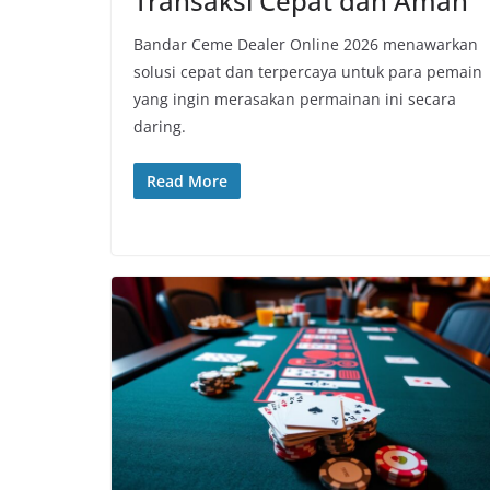
Transaksi Cepat dan Aman
Bandar Ceme Dealer Online 2026 menawarkan
solusi cepat dan terpercaya untuk para pemain
yang ingin merasakan permainan ini secara
daring.
Read More