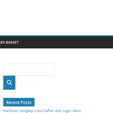
UDI BASKET
Searc
h
Recent Posts
Panduan Lengkap Cara Daftar dan Login Akun