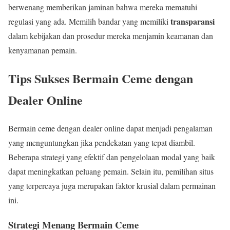
berwenang memberikan jaminan bahwa mereka mematuhi
transparansi
regulasi yang ada. Memilih bandar yang memiliki
dalam kebijakan dan prosedur mereka menjamin keamanan dan
kenyamanan pemain.
Tips Sukses Bermain Ceme dengan
Dealer Online
Bermain ceme dengan dealer online dapat menjadi pengalaman
yang menguntungkan jika pendekatan yang tepat diambil.
Beberapa strategi yang efektif dan pengelolaan modal yang baik
dapat meningkatkan peluang pemain. Selain itu, pemilihan situs
yang terpercaya juga merupakan faktor krusial dalam permainan
ini.
Strategi Menang Bermain Ceme