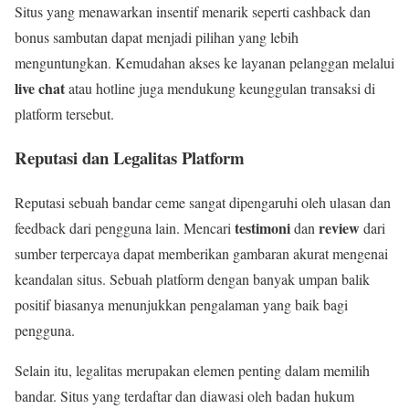
Situs yang menawarkan insentif menarik seperti cashback dan
bonus sambutan dapat menjadi pilihan yang lebih
menguntungkan. Kemudahan akses ke layanan pelanggan melalui
live chat
atau hotline juga mendukung keunggulan transaksi di
platform tersebut.
Reputasi dan Legalitas Platform
Reputasi sebuah bandar ceme sangat dipengaruhi oleh ulasan dan
testimoni
review
feedback dari pengguna lain. Mencari
dan
dari
sumber terpercaya dapat memberikan gambaran akurat mengenai
keandalan situs. Sebuah platform dengan banyak umpan balik
positif biasanya menunjukkan pengalaman yang baik bagi
pengguna.
Selain itu, legalitas merupakan elemen penting dalam memilih
bandar. Situs yang terdaftar dan diawasi oleh badan hukum