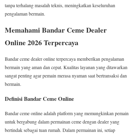
tanpa terhalang masalah teknis, meningkatkan keseluruhan
pengalaman bermain.
Memahami Bandar Ceme Dealer
Online 2026 Terpercaya
Bandar ceme dealer online terpercaya memberikan pengalaman
bermain yang aman dan cepat. Kualitas layanan yang ditawarkan
sangat penting agar pemain merasa nyaman saat bertransaksi dan
bermain.
Definisi Bandar Ceme Online
Bandar ceme online adalah platform yang memungkinkan pemain
untuk bergabung dalam permainan ceme dengan dealer yang
bertindak sebagai tuan rumah. Dalam permainan ini, setiap