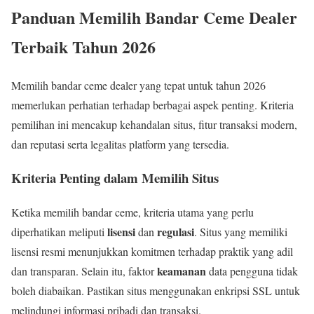
Panduan Memilih Bandar Ceme Dealer
Terbaik Tahun 2026
Memilih bandar ceme dealer yang tepat untuk tahun 2026
memerlukan perhatian terhadap berbagai aspek penting. Kriteria
pemilihan ini mencakup kehandalan situs, fitur transaksi modern,
dan reputasi serta legalitas platform yang tersedia.
Kriteria Penting dalam Memilih Situs
Ketika memilih bandar ceme, kriteria utama yang perlu
lisensi
regulasi
diperhatikan meliputi
dan
. Situs yang memiliki
lisensi resmi menunjukkan komitmen terhadap praktik yang adil
keamanan
dan transparan. Selain itu, faktor
data pengguna tidak
boleh diabaikan. Pastikan situs menggunakan enkripsi SSL untuk
melindungi informasi pribadi dan transaksi.