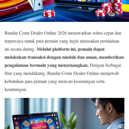
Bandar Ceme Dealer Online 2026 menawarkan solusi cepat dan
terpercaya untuk para pemain yang ingin merasakan permainan
Melalui platform ini, pemain dapat
ini secara daring.
melakukan transaksi dengan mudah dan aman, memberikan
pengalaman bermain yang menyenangkan.
Dengan berbagai
fitur yang mendukung, Bandar Ceme Dealer Online menjawab
kebutuhan para pemain yang mencari kesenangan serta
keuntungan.