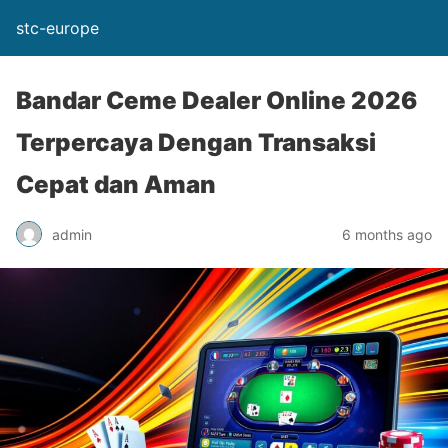
stc-europe
Bandar Ceme Dealer Online 2026
Terpercaya Dengan Transaksi
Cepat dan Aman
admin
6 months ago