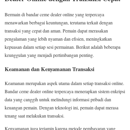
Bermain di bandar ceme dealer online yang terpercaya
menawarkan berbagai keuntungan, terutama terkait dengan
transaksi yang cepat dan aman. Pemain dapat merasakan
pengalaman yang lebih nyaman dan efisien, meningkatkan
kepuasan dalam setiap sesi permainan. Berikut adalah beberapa
keunggulan yang menjadi pertimbangan penting.
Keamanan dan Kenyamanan Transaksi
Keamanan merupakan aspek utama dalam setiap transaksi online.
Bandar ceme dealer online terpercaya menerapkan sistem enkripsi
data yang canggih untuk melindungi informasi pribadi dan
keuangan pemain. Dengan teknologi ini, pemain dapat merasa
tenang saat melakukan transaksi.
Kenyamanan juga terjamin karena metode pembayaran yang