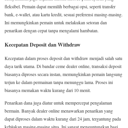
fleksibel. Pemain dapat memilih berbagai opsi, seperti transfer
bank, e-wallet, atau kartu kredit, sesuai preferensi masing-masing.
Ini memungkinkan pemain untuk melakukan setoran dan
penarikan dengan cepat tanpa mengalami hambatan.
Kecepatan Deposit dan Withdraw
Kecepatan dalam proses deposit dan withdraw menjadi salah satu
daya tarik utama. Di bandar ceme dealer online, transaksi deposit
biasanya diproses secara instan, memungkinkan pemain langsung
terjun ke dalam permainan tanpa menunggu lama. Proses ini
biasanya memakan waktu kurang dari 10 menit.
Penarikan dana juga diatur untuk mempercepat pengalaman
bermain. Banyak dealer online menawarkan penarikan yang
dapat diproses dalam waktu kurang dari 24 jam, tergantung pada
kebijakan masing-masing situs. Ini sangat menguntungkan bagi