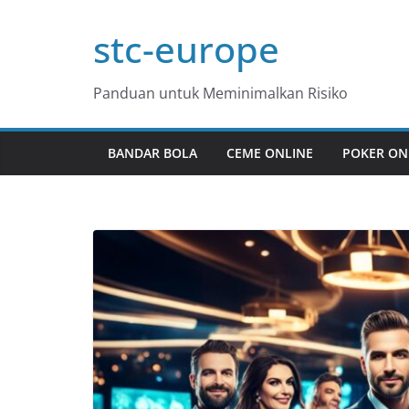
Skip
stc-europe
to
content
Panduan untuk Meminimalkan Risiko
BANDAR BOLA
CEME ONLINE
POKER ON