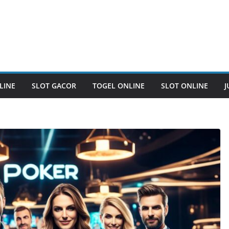
LINE
SLOT GACOR
TOGEL ONLINE
SLOT ONLINE
J