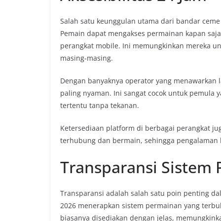
Salah satu keunggulan utama dari bandar ceme de
Pemain dapat mengakses permainan kapan saja 
perangkat mobile. Ini memungkinkan mereka u
masing-masing.
Dengan banyaknya operator yang menawarkan l
paling nyaman. Ini sangat cocok untuk pemula y
tertentu tanpa tekanan.
Ketersediaan platform di berbagai perangkat 
terhubung dan bermain, sehingga pengalaman b
Transparansi Sistem
Transparansi adalah salah satu poin penting da
2026 menerapkan sistem permainan yang terbuk
biasanya disediakan dengan jelas, memungkink