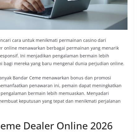
mencari cara untuk menikmati permainan casino dari
r online menawarkan berbagai permainan yang menarik
responsif. Ini menjadikan pengalaman bermain lebih
 bagi mereka yang baru mengenal dunia perjudian online.
anyak Bandar Ceme menawarkan bonus dan promosi
memanfaatkan penawaran ini, pemain dapat meningkatkan
 pengalaman bermain lebih memuaskan. Menyadari
embuat keputusan yang tepat dan menikmati perjalanan
eme Dealer Online 2026