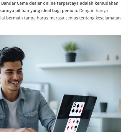
 Bandar Ceme dealer online terpercaya adalah kemudahan
annya pilihan yang ideal bagi pemula.
Dengan hanya
lai bermain tanpa harus merasa cemas tentang keselamatan