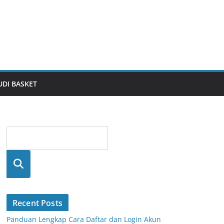
UDI BASKET
Searc
h
Recent Posts
Panduan Lengkap Cara Daftar dan Login Akun