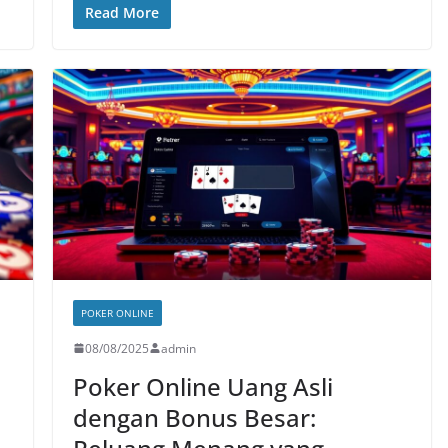
Read More
POKER ONLINE
08/08/2025
admin
Poker Online Uang Asli
dengan Bonus Besar: