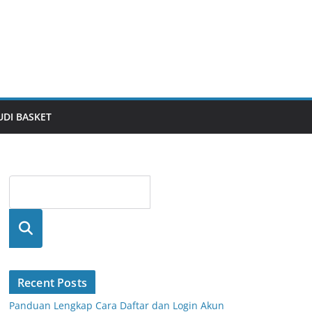
UDI BASKET
Searc
h
Recent Posts
Panduan Lengkap Cara Daftar dan Login Akun