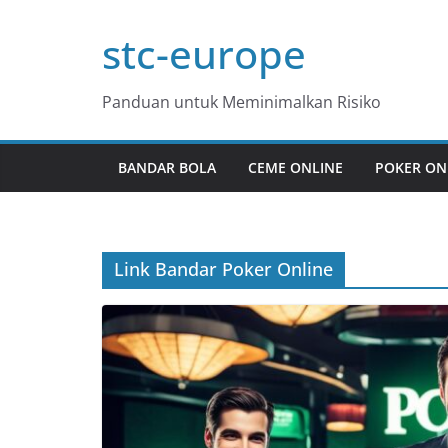
Skip
stc-europe
to
content
Panduan untuk Meminimalkan Risiko
BANDAR BOLA
CEME ONLINE
POKER ON
Link Bandar Poker Online