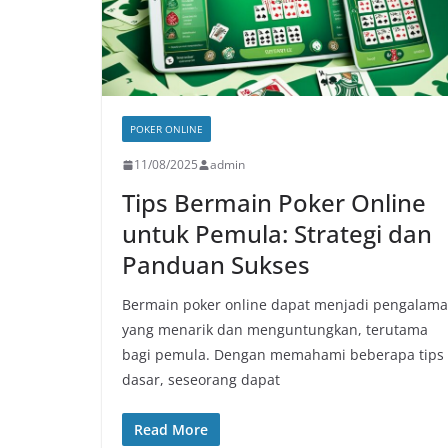
POKER ONLINE
11/08/2025
admin
Tips Bermain Poker Online
untuk Pemula: Strategi dan
Panduan Sukses
Bermain poker online dapat menjadi pengalam
yang menarik dan menguntungkan, terutama
bagi pemula. Dengan memahami beberapa tips
dasar, seseorang dapat
Read More