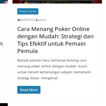
POKER ONLINE
06/08/2025
admin
Cara Menang Poker Online
dengan Mudah: Strategi dan
n
Tips Efektif untuk Pemain
Pemula
Banyak pemain baru bertanya tentang cara
menang poker online dengan mudah. Kunci
.
untuk meraih kemenangan adalah memahami
strategi dasar, mengenali
Read More