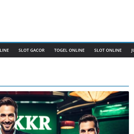
LINE
SLOT GACOR
TOGEL ONLINE
SLOT ONLINE
J