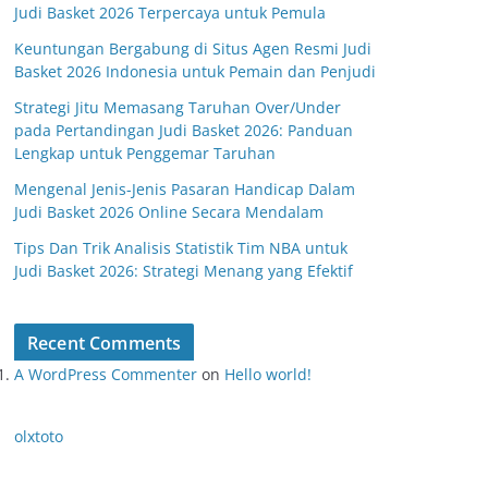
Judi Basket 2026 Terpercaya untuk Pemula
Keuntungan Bergabung di Situs Agen Resmi Judi
Basket 2026 Indonesia untuk Pemain dan Penjudi
Strategi Jitu Memasang Taruhan Over/Under
pada Pertandingan Judi Basket 2026: Panduan
Lengkap untuk Penggemar Taruhan
Mengenal Jenis-Jenis Pasaran Handicap Dalam
Judi Basket 2026 Online Secara Mendalam
Tips Dan Trik Analisis Statistik Tim NBA untuk
Judi Basket 2026: Strategi Menang yang Efektif
Recent Comments
A WordPress Commenter
on
Hello world!
olxtoto