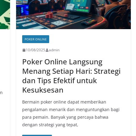
POKER ONLINE
10/08/2025
admin
Poker Online Langsung
Menang Setiap Hari: Strategi
dan Tips Efektif untuk
Kesuksesan
an
Bermain poker online dapat memberikan
pengalaman menarik dan menguntungkan bagi
para pemain. Banyak yang percaya bahwa
dengan strategi yang tepat,