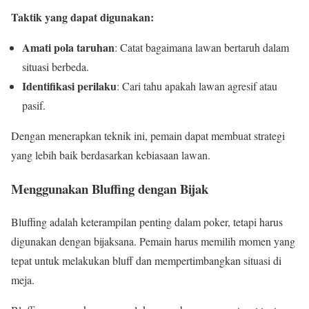
Taktik yang dapat digunakan:
Amati pola taruhan
: Catat bagaimana lawan bertaruh dalam
situasi berbeda.
Identifikasi perilaku
: Cari tahu apakah lawan agresif atau
pasif.
Dengan menerapkan teknik ini, pemain dapat membuat strategi
yang lebih baik berdasarkan kebiasaan lawan.
Menggunakan Bluffing dengan Bijak
Bluffing adalah keterampilan penting dalam poker, tetapi harus
digunakan dengan bijaksana. Pemain harus memilih momen yang
tepat untuk melakukan bluff dan mempertimbangkan situasi di
meja.