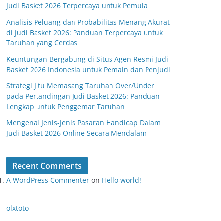
Judi Basket 2026 Terpercaya untuk Pemula
Analisis Peluang dan Probabilitas Menang Akurat
di Judi Basket 2026: Panduan Terpercaya untuk
Taruhan yang Cerdas
Keuntungan Bergabung di Situs Agen Resmi Judi
Basket 2026 Indonesia untuk Pemain dan Penjudi
Strategi Jitu Memasang Taruhan Over/Under
pada Pertandingan Judi Basket 2026: Panduan
Lengkap untuk Penggemar Taruhan
Mengenal Jenis-Jenis Pasaran Handicap Dalam
Judi Basket 2026 Online Secara Mendalam
Recent Comments
A WordPress Commenter
on
Hello world!
olxtoto