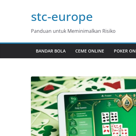
Skip
stc-europe
to
content
Panduan untuk Meminimalkan Risiko
BANDAR BOLA
CEME ONLINE
POKER ON