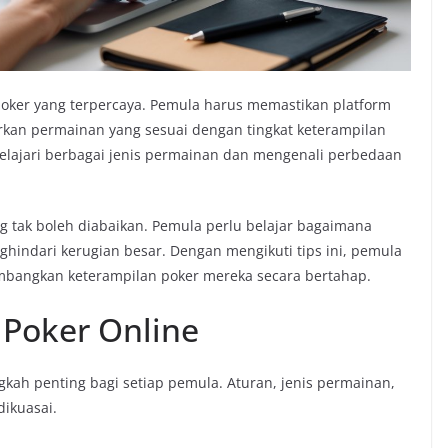
 poker yang terpercaya. Pemula harus memastikan platform
arkan permainan yang sesuai dengan tingkat keterampilan
elajari berbagai jenis permainan dan mengenali perbedaan
g tak boleh diabaikan. Pemula perlu belajar bagaimana
indari kerugian besar. Dengan mengikuti tips ini, pemula
mbangkan keterampilan poker mereka secara bertahap.
 Poker Online
kah penting bagi setiap pemula. Aturan, jenis permainan,
dikuasai.