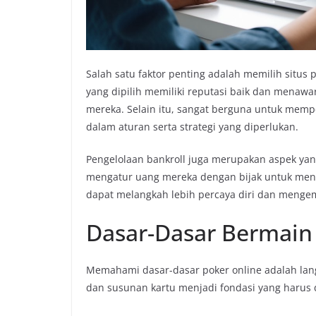
Salah satu faktor penting adalah memilih situs
yang dipilih memiliki reputasi baik dan menaw
mereka. Selain itu, sangat berguna untuk memp
dalam aturan serta strategi yang diperlukan.
Pengelolaan bankroll juga merupakan aspek yan
mengatur uang mereka dengan bijak untuk mengh
dapat melangkah lebih percaya diri dan menge
Dasar-Dasar Bermain
Memahami dasar-dasar poker online adalah lang
dan susunan kartu menjadi fondasi yang harus 