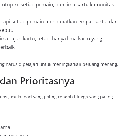
rtutup ke setiap pemain, dan lima kartu komunitas
tetapi setiap pemain mendapatkan empat kartu, dan
sebut.
ma tujuh kartu, tetapi hanya lima kartu yang
erbaik.
yang harus dipelajari untuk meningkatkan peluang menang.
dan Prioritasnya
nasi, mulai dari yang paling rendah hingga yang paling
sama.
ai yang sama.