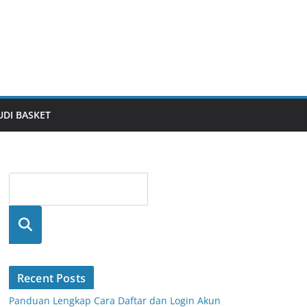
UDI BASKET
Searc
h
Recent Posts
Panduan Lengkap Cara Daftar dan Login Akun