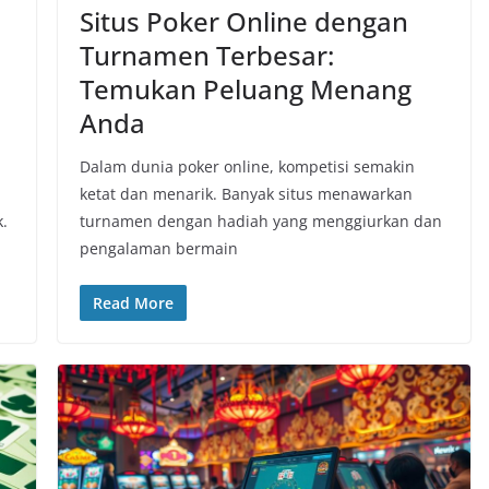
Situs Poker Online dengan
Turnamen Terbesar:
Temukan Peluang Menang
Anda
Dalam dunia poker online, kompetisi semakin
ketat dan menarik. Banyak situs menawarkan
.
turnamen dengan hadiah yang menggiurkan dan
pengalaman bermain
Read More