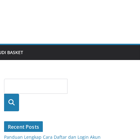
UDI BASKET
Searc
h
Recent Posts
Panduan Lengkap Cara Daftar dan Login Akun