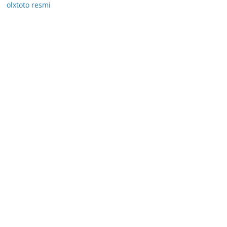
olxtoto resmi