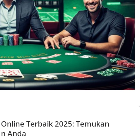
 Online Terbaik 2025: Temukan
an Anda