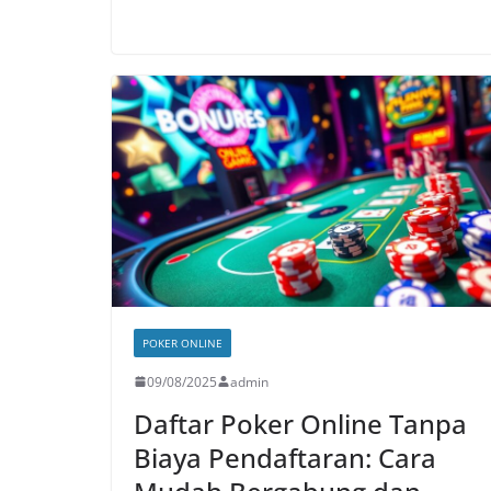
POKER ONLINE
09/08/2025
admin
Daftar Poker Online Tanpa
Biaya Pendaftaran: Cara