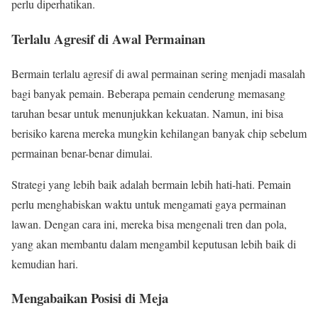
perlu diperhatikan.
Terlalu Agresif di Awal Permainan
Bermain terlalu agresif di awal permainan sering menjadi masalah
bagi banyak pemain. Beberapa pemain cenderung memasang
taruhan besar untuk menunjukkan kekuatan. Namun, ini bisa
berisiko karena mereka mungkin kehilangan banyak chip sebelum
permainan benar-benar dimulai.
Strategi yang lebih baik adalah bermain lebih hati-hati. Pemain
perlu menghabiskan waktu untuk mengamati gaya permainan
lawan. Dengan cara ini, mereka bisa mengenali tren dan pola,
yang akan membantu dalam mengambil keputusan lebih baik di
kemudian hari.
Mengabaikan Posisi di Meja