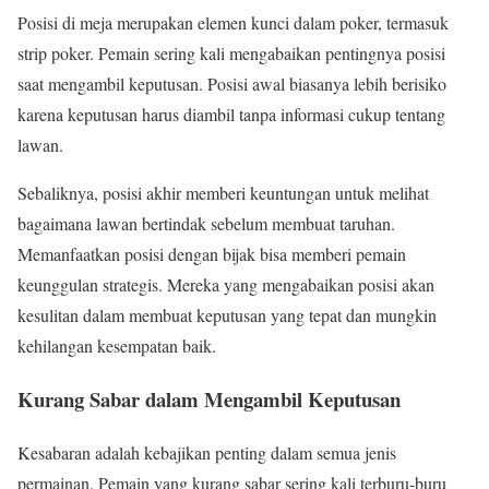
Posisi di meja merupakan elemen kunci dalam poker, termasuk
strip poker. Pemain sering kali mengabaikan pentingnya posisi
saat mengambil keputusan. Posisi awal biasanya lebih berisiko
karena keputusan harus diambil tanpa informasi cukup tentang
lawan.
Sebaliknya, posisi akhir memberi keuntungan untuk melihat
bagaimana lawan bertindak sebelum membuat taruhan.
Memanfaatkan posisi dengan bijak bisa memberi pemain
keunggulan strategis. Mereka yang mengabaikan posisi akan
kesulitan dalam membuat keputusan yang tepat dan mungkin
kehilangan kesempatan baik.
Kurang Sabar dalam Mengambil Keputusan
Kesabaran adalah kebajikan penting dalam semua jenis
permainan. Pemain yang kurang sabar sering kali terburu-buru