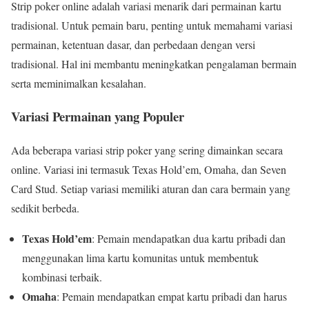
Strip poker online adalah variasi menarik dari permainan kartu
tradisional. Untuk pemain baru, penting untuk memahami variasi
permainan, ketentuan dasar, dan perbedaan dengan versi
tradisional. Hal ini membantu meningkatkan pengalaman bermain
serta meminimalkan kesalahan.
Variasi Permainan yang Populer
Ada beberapa variasi strip poker yang sering dimainkan secara
online. Variasi ini termasuk Texas Hold’em, Omaha, dan Seven
Card Stud. Setiap variasi memiliki aturan dan cara bermain yang
sedikit berbeda.
Texas Hold’em
: Pemain mendapatkan dua kartu pribadi dan
menggunakan lima kartu komunitas untuk membentuk
kombinasi terbaik.
Omaha
: Pemain mendapatkan empat kartu pribadi dan harus