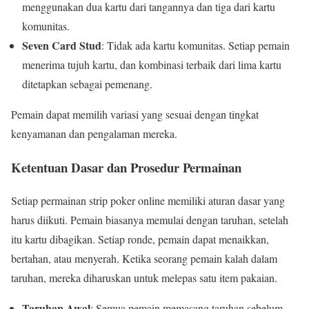
menggunakan dua kartu dari tangannya dan tiga dari kartu
komunitas.
Seven Card Stud
: Tidak ada kartu komunitas. Setiap pemain
menerima tujuh kartu, dan kombinasi terbaik dari lima kartu
ditetapkan sebagai pemenang.
Pemain dapat memilih variasi yang sesuai dengan tingkat
kenyamanan dan pengalaman mereka.
Ketentuan Dasar dan Prosedur Permainan
Setiap permainan strip poker online memiliki aturan dasar yang
harus diikuti. Pemain biasanya memulai dengan taruhan, setelah
itu kartu dibagikan. Setiap ronde, pemain dapat menaikkan,
bertahan, atau menyerah. Ketika seorang pemain kalah dalam
taruhan, mereka diharuskan untuk melepas satu item pakaian.
Taruhan Awal
: Semua pemain memasang taruhan sebelum