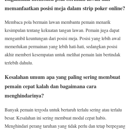
memanfaatkan posisi meja dalam strip poker online?
Membaca pola bermain lawan membantu pemain menarik
kesimpulan tentang kekuatan tangan lawan. Pemain juga dapat
mengambil keuntungan dari posisi meja. Posisi yang lebih awal
memerlukan permainan yang lebih hati-hati, sedangkan posisi
akhir memberi kesempatan untuk melihat pemain lain bertindak
terlebih dahulu.
Kesalahan umum apa yang paling sering membuat
pemain cepat kalah dan bagaimana cara
menghindarinya?
Banyak pemain tergoda untuk bertaruh terlalu sering atau terlalu
besar. Kesalahan ini sering membuat modal cepat habis.
Menghindari perang taruhan yang tidak perlu dan tetap berpegang