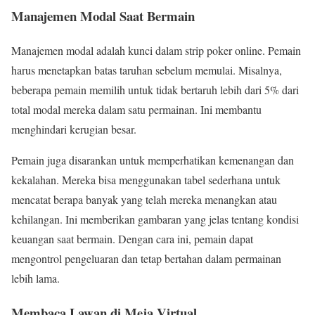
Manajemen Modal Saat Bermain
Manajemen modal adalah kunci dalam strip poker online. Pemain
harus menetapkan batas taruhan sebelum memulai. Misalnya,
beberapa pemain memilih untuk tidak bertaruh lebih dari 5% dari
total modal mereka dalam satu permainan. Ini membantu
menghindari kerugian besar.
Pemain juga disarankan untuk memperhatikan kemenangan dan
kekalahan. Mereka bisa menggunakan tabel sederhana untuk
mencatat berapa banyak yang telah mereka menangkan atau
kehilangan. Ini memberikan gambaran yang jelas tentang kondisi
keuangan saat bermain. Dengan cara ini, pemain dapat
mengontrol pengeluaran dan tetap bertahan dalam permainan
lebih lama.
Membaca Lawan di Meja Virtual