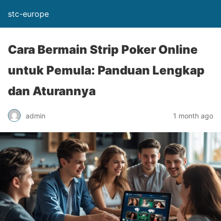
stc-europe
Cara Bermain Strip Poker Online
untuk Pemula: Panduan Lengkap
dan Aturannya
admin
1 month ago