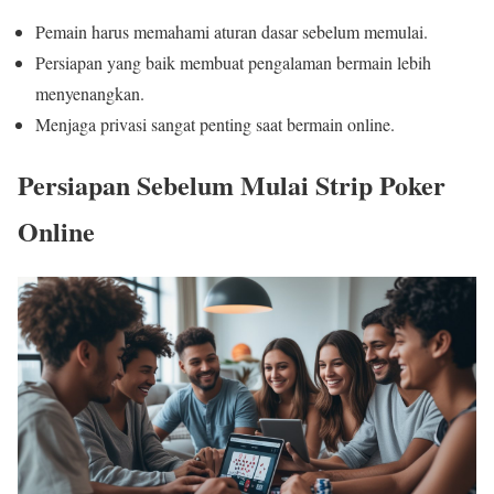
Pemain harus memahami aturan dasar sebelum memulai.
Persiapan yang baik membuat pengalaman bermain lebih
menyenangkan.
Menjaga privasi sangat penting saat bermain online.
Persiapan Sebelum Mulai Strip Poker
Online