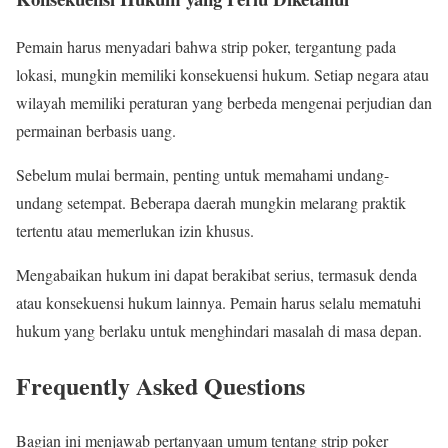
Pemain harus menyadari bahwa strip poker, tergantung pada
lokasi, mungkin memiliki konsekuensi hukum. Setiap negara atau
wilayah memiliki peraturan yang berbeda mengenai perjudian dan
permainan berbasis uang.
Sebelum mulai bermain, penting untuk memahami undang-
undang setempat. Beberapa daerah mungkin melarang praktik
tertentu atau memerlukan izin khusus.
Mengabaikan hukum ini dapat berakibat serius, termasuk denda
atau konsekuensi hukum lainnya. Pemain harus selalu mematuhi
hukum yang berlaku untuk menghindari masalah di masa depan.
Frequently Asked Questions
Bagian ini menjawab pertanyaan umum tentang strip poker