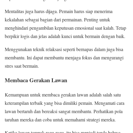
Mentalitas juga harus dijaga. Pemain harus siap menerima
kekalahan sebagai bagian dari permainan. Penting untuk
menghindari pengambilan keputusan emosional saat kalah. Tetap
berpikir logis dan jelas adalah kunci untuk bermain dengan baik.
Menggunakan teknik relaksasi seperti bernapas dalam juga bisa
membantu. Ini dapat membantu menjaga fokus dan mengurangi
stres saat bermain.
Membaca Gerakan Lawan
Kemampuan untuk membaca gerakan lawan adalah salah satu
keterampilan terbaik yang bisa dimiliki pemain. Mengamati cara
lawan bertaruh dan bereaksi sangat membantu. Perhatikan pola
taruhan mereka dan coba untuk memahami strategi mereka.
Ketika lawan tampak ragu-ragu, itu bisa menjadi tanda bahwa