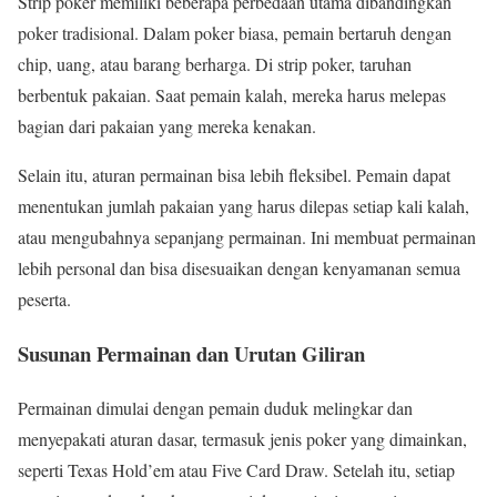
Strip poker memiliki beberapa perbedaan utama dibandingkan
poker tradisional. Dalam poker biasa, pemain bertaruh dengan
chip, uang, atau barang berharga. Di strip poker, taruhan
berbentuk pakaian. Saat pemain kalah, mereka harus melepas
bagian dari pakaian yang mereka kenakan.
Selain itu, aturan permainan bisa lebih fleksibel. Pemain dapat
menentukan jumlah pakaian yang harus dilepas setiap kali kalah,
atau mengubahnya sepanjang permainan. Ini membuat permainan
lebih personal dan bisa disesuaikan dengan kenyamanan semua
peserta.
Susunan Permainan dan Urutan Giliran
Permainan dimulai dengan pemain duduk melingkar dan
menyepakati aturan dasar, termasuk jenis poker yang dimainkan,
seperti Texas Hold’em atau Five Card Draw. Setelah itu, setiap