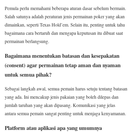
Pemula perlu memahami beberapa aturan dasar sebelum bermain.
Salah satunya adalah peraturan jenis permainan poker yang akan
dimainkan, seperti Texas Hold’em. Selain itu, penting untuk tahu
bagaimana cara bertaruh dan mengapa keputusan itu dibuat saat
permainan berlangsung.
Bagaimana menentukan batasan dan kesepakatan
(consent) agar permainan tetap aman dan nyaman
untuk semua pihak?
Sebagai langkah awal, semua pemain harus setuju tentang batasan
yang ada. Ini mencakup jenis pakaian yang boleh dilepas dan
jumlah taruhan yang akan dipasang. Komunikasi yang jelas
antara semua pemain sangat penting untuk menjaga kenyamanan.
Platform atau aplikasi apa yang umumnya