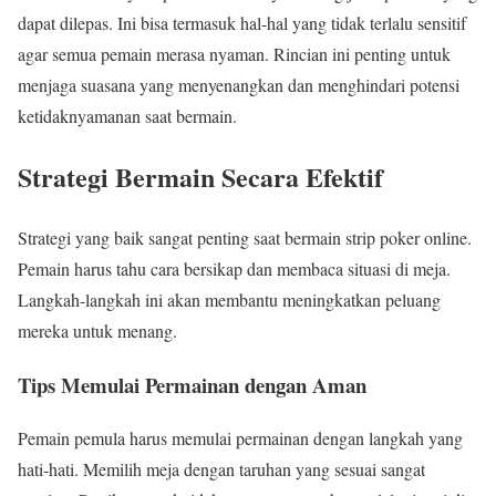
dapat dilepas. Ini bisa termasuk hal-hal yang tidak terlalu sensitif
agar semua pemain merasa nyaman. Rincian ini penting untuk
menjaga suasana yang menyenangkan dan menghindari potensi
ketidaknyamanan saat bermain.
Strategi Bermain Secara Efektif
Strategi yang baik sangat penting saat bermain strip poker online.
Pemain harus tahu cara bersikap dan membaca situasi di meja.
Langkah-langkah ini akan membantu meningkatkan peluang
mereka untuk menang.
Tips Memulai Permainan dengan Aman
Pemain pemula harus memulai permainan dengan langkah yang
hati-hati. Memilih meja dengan taruhan yang sesuai sangat