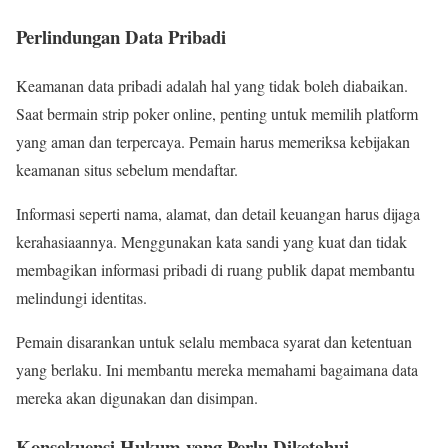
Perlindungan Data Pribadi
Keamanan data pribadi adalah hal yang tidak boleh diabaikan.
Saat bermain strip poker online, penting untuk memilih platform
yang aman dan terpercaya. Pemain harus memeriksa kebijakan
keamanan situs sebelum mendaftar.
Informasi seperti nama, alamat, dan detail keuangan harus dijaga
kerahasiaannya. Menggunakan kata sandi yang kuat dan tidak
membagikan informasi pribadi di ruang publik dapat membantu
melindungi identitas.
Pemain disarankan untuk selalu membaca syarat dan ketentuan
yang berlaku. Ini membantu mereka memahami bagaimana data
mereka akan digunakan dan disimpan.
Konsekuensi Hukum yang Perlu Diketahui