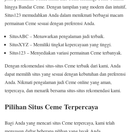
hingga Bandar Ceme. Dengan tampilan yang modern dan intuitif,
Situs123 memudahkan Anda dalam menikmati berbagai macam
permainan Ceme sesuai dengan preferensi Anda.
SitusABC – Menawarkan pengalaman judi terbaik.
SitusXYZ – Memiliki tingkat kepercayaan yang tinggi.
Situs123 – Menyediakan variasi permainan Ceme terbanyak.
Dengan rekomendasi situs-situs Ceme terbaik dari kami, Anda
dapat memilih situs yang sesuai dengan kebutuhan dan preferensi
Anda. Nikmati pengalaman judi Ceme online yang aman,
terpercaya, dan menarik bersama situs-situs rekomendasi kami.
Pilihan Situs Ceme Terpercaya
Bagi Anda yang mencari situs Ceme terpercaya, kami telah
menyusun daftar beberapa pilihan yang layak Anda