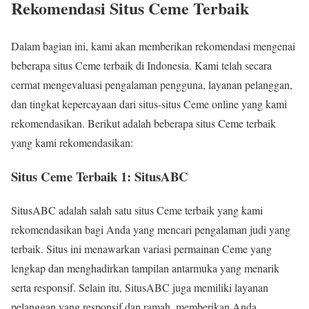
Rekomendasi Situs Ceme Terbaik
Dalam bagian ini, kami akan memberikan rekomendasi mengenai
beberapa situs Ceme terbaik di Indonesia. Kami telah secara
cermat mengevaluasi pengalaman pengguna, layanan pelanggan,
dan tingkat kepercayaan dari situs-situs Ceme online yang kami
rekomendasikan. Berikut adalah beberapa situs Ceme terbaik
yang kami rekomendasikan:
Situs Ceme Terbaik 1: SitusABC
SitusABC adalah salah satu situs Ceme terbaik yang kami
rekomendasikan bagi Anda yang mencari pengalaman judi yang
terbaik. Situs ini menawarkan variasi permainan Ceme yang
lengkap dan menghadirkan tampilan antarmuka yang menarik
serta responsif. Selain itu, SitusABC juga memiliki layanan
pelanggan yang responsif dan ramah, memberikan Anda