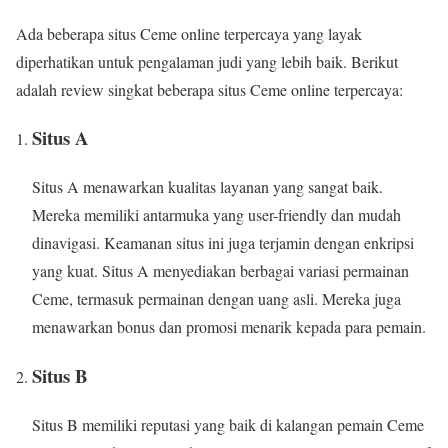
Ada beberapa situs Ceme online terpercaya yang layak
diperhatikan untuk pengalaman judi yang lebih baik. Berikut
adalah review singkat beberapa situs Ceme online terpercaya:
Situs A
Situs A menawarkan kualitas layanan yang sangat baik.
Mereka memiliki antarmuka yang user-friendly dan mudah
dinavigasi. Keamanan situs ini juga terjamin dengan enkripsi
yang kuat. Situs A menyediakan berbagai variasi permainan
Ceme, termasuk permainan dengan uang asli. Mereka juga
menawarkan bonus dan promosi menarik kepada para pemain.
Situs B
Situs B memiliki reputasi yang baik di kalangan pemain Ceme