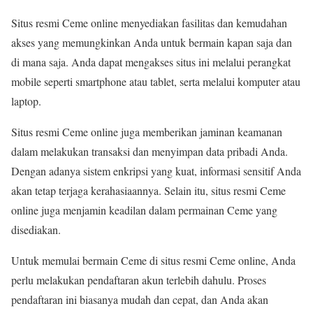
Situs resmi Ceme online menyediakan fasilitas dan kemudahan
akses yang memungkinkan Anda untuk bermain kapan saja dan
di mana saja. Anda dapat mengakses situs ini melalui perangkat
mobile seperti smartphone atau tablet, serta melalui komputer atau
laptop.
Situs resmi Ceme online juga memberikan jaminan keamanan
dalam melakukan transaksi dan menyimpan data pribadi Anda.
Dengan adanya sistem enkripsi yang kuat, informasi sensitif Anda
akan tetap terjaga kerahasiaannya. Selain itu, situs resmi Ceme
online juga menjamin keadilan dalam permainan Ceme yang
disediakan.
Untuk memulai bermain Ceme di situs resmi Ceme online, Anda
perlu melakukan pendaftaran akun terlebih dahulu. Proses
pendaftaran ini biasanya mudah dan cepat, dan Anda akan