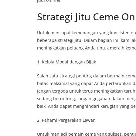
judi online!
Strategi Jitu Ceme On
Untuk mencapai kemenangan yang konsisten da
beberapa strategi jitu. Dalam bagian ini, kami
meningkatkan peluang Anda untuk meraih kem
1. Kelola Modal dengan Bijak
Salah satu strategi penting dalam bermain cem
batas maksimal yang dapat Anda pertaruhkan dal
Jangan tergoda untuk terus meningkatkan taruha
sedang beruntung, jangan gegabah dalam men
baik, Anda dapat menghindari kerugian yang be
2. Pahami Pergerakan Lawan
Untuk menjadi pemain ceme yang sukses, penti