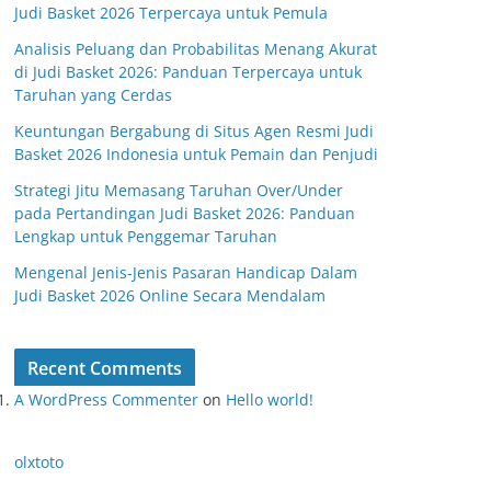
Judi Basket 2026 Terpercaya untuk Pemula
Analisis Peluang dan Probabilitas Menang Akurat
di Judi Basket 2026: Panduan Terpercaya untuk
Taruhan yang Cerdas
Keuntungan Bergabung di Situs Agen Resmi Judi
Basket 2026 Indonesia untuk Pemain dan Penjudi
Strategi Jitu Memasang Taruhan Over/Under
pada Pertandingan Judi Basket 2026: Panduan
Lengkap untuk Penggemar Taruhan
Mengenal Jenis-Jenis Pasaran Handicap Dalam
Judi Basket 2026 Online Secara Mendalam
Recent Comments
A WordPress Commenter
on
Hello world!
olxtoto