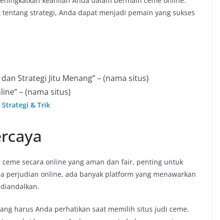
k meningkatkan keahlian Anda dalam bermain ceme online.
entang strategi, Anda dapat menjadi pemain yang sukses
an Strategi Jitu Menang” – (nama situs)
ine” – (nama situs)
Strategi & Trik
ercaya
ceme secara online yang aman dan fair, penting untuk
ia perjudian online, ada banyak platform yang menawarkan
diandalkan.
ng harus Anda perhatikan saat memilih situs judi ceme.