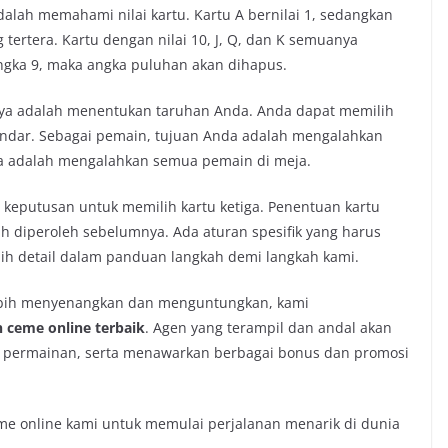
lah memahami nilai kartu. Kartu A bernilai 1, sedangkan
g tertera. Kartu dengan nilai 10, J, Q, dan K semuanya
 angka 9, maka angka puluhan akan dihapus.
tnya adalah menentukan taruhan Anda. Anda dapat memilih
andar. Sebagai pemain, tujuan Anda adalah mengalahkan
a adalah mengalahkan semua pemain di meja.
keputusan untuk memilih kartu ketiga. Penentuan kartu
ah diperoleh sebelumnya. Ada aturan spesifik yang harus
ih detail dalam panduan langkah demi langkah kami.
ebih menyenangkan dan menguntungkan, kami
 ceme online terbaik
. Agen yang terampil dan andal akan
permainan, serta menawarkan berbagai bonus dan promosi
me online kami untuk memulai perjalanan menarik di dunia