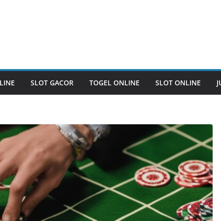
LINE
SLOT GACOR
TOGEL ONLINE
SLOT ONLINE
J