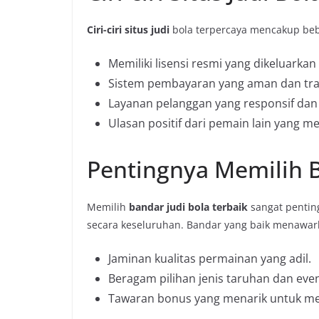
Ciri-ciri situs judi
bola terpercaya mencakup bebe
Memiliki lisensi resmi yang dikeluarkan
Sistem pembayaran yang aman dan tran
Layanan pelanggan yang responsif dan
Ulasan positif dari pemain lain yang 
Pentingnya Memilih B
Memilih
bandar judi bola terbaik
sangat penti
secara keseluruhan. Bandar yang baik menawar
Jaminan kualitas permainan yang adil.
Beragam pilihan jenis taruhan dan even
Tawaran bonus yang menarik untuk me