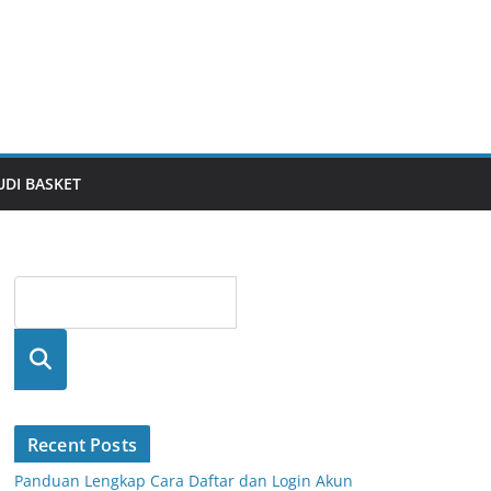
UDI BASKET
Searc
h
Recent Posts
Panduan Lengkap Cara Daftar dan Login Akun