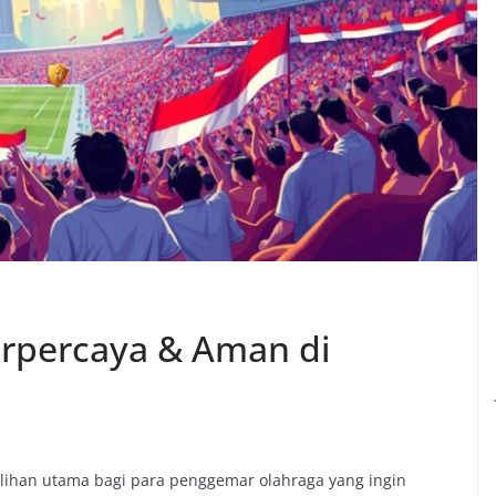
erpercaya & Aman di
ilihan utama bagi para penggemar olahraga yang ingin