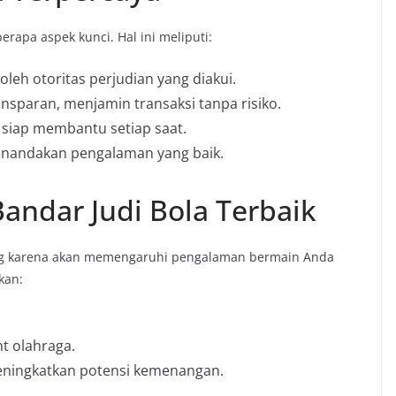
rapa aspek kunci. Hal ini meliputi:
 oleh otoritas perjudian yang diakui.
sparan, menjamin transaksi tanpa risiko.
 siap membantu setiap saat.
menandakan pengalaman yang baik.
andar Judi Bola Terbaik
ng karena akan memengaruhi pengalaman bermain Anda
kan:
t olahraga.
ningkatkan potensi kemenangan.