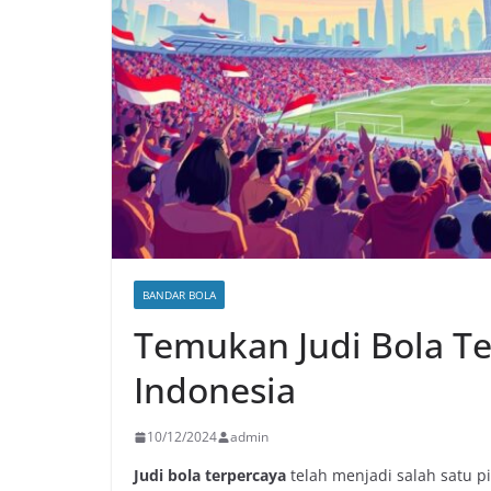
BANDAR BOLA
Temukan Judi Bola T
Indonesia
10/12/2024
admin
Judi bola terpercaya
telah menjadi salah satu p