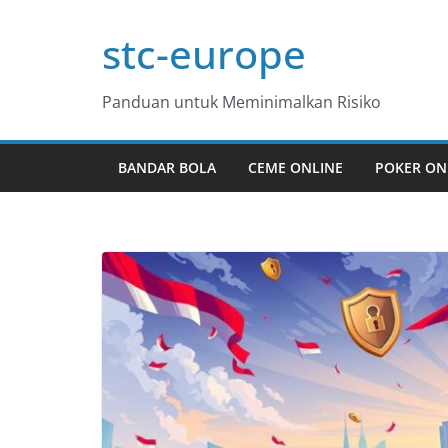
Skip
stc-europe
to
content
Panduan untuk Meminimalkan Risiko
BANDAR BOLA
CEME ONLINE
POKER ON