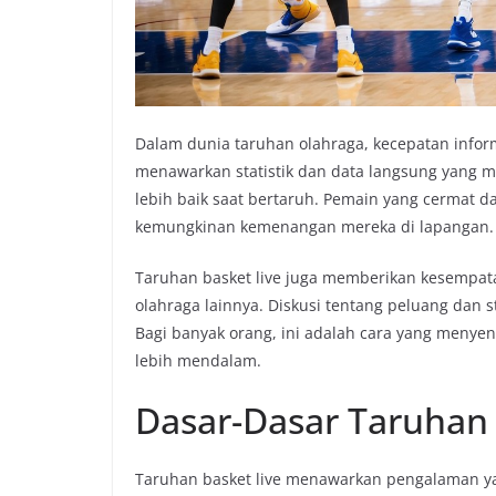
Dalam dunia taruhan olahraga, kecepatan inform
menawarkan statistik dan data langsung yang
lebih baik saat bertaruh. Pemain yang cermat 
kemungkinan kemenangan mereka di lapangan.
Taruhan basket live juga memberikan kesempat
olahraga lainnya. Diskusi tentang peluang dan
Bagi banyak orang, ini adalah cara yang meny
lebih mendalam.
Dasar-Dasar Taruhan 
Taruhan basket live menawarkan pengalaman ya