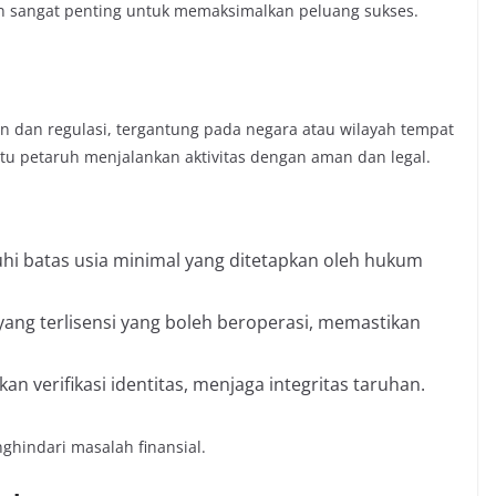
han sangat penting untuk memaksimalkan peluang sukses.
n dan regulasi, tergantung pada negara atau wilayah tempat
tu petaruh menjalankan aktivitas dengan aman dan legal.
hi batas usia minimal yang ditetapkan oleh hukum
 yang terlisensi yang boleh beroperasi, memastikan
an verifikasi identitas, menjaga integritas taruhan.
ghindari masalah finansial.