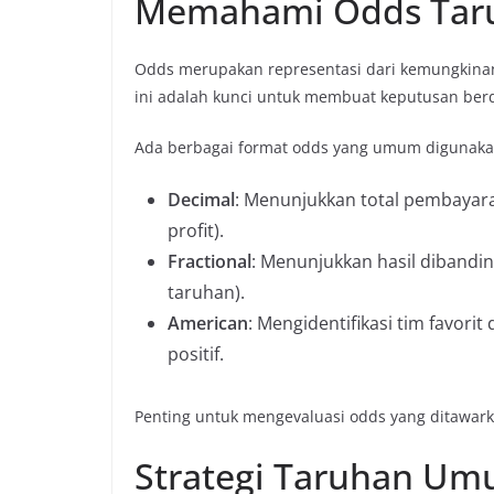
Memahami Odds Tar
Odds merupakan representasi dari kemungkina
ini adalah kunci untuk membuat keputusan berd
Ada berbagai format odds yang umum digunaka
Decimal
: Menunjukkan total pembayara
profit).
Fractional
: Menunjukkan hasil dibandin
taruhan).
American
: Mengidentifikasi tim favor
positif.
Penting untuk mengevaluasi odds yang ditawark
Strategi Taruhan U