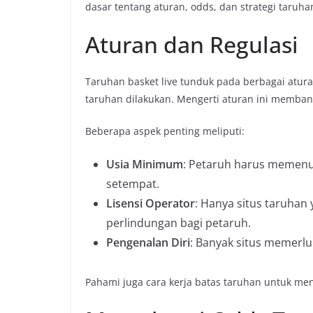
dasar tentang aturan, odds, dan strategi taru
Aturan dan Regulasi
Taruhan basket live tunduk pada berbagai atura
taruhan dilakukan. Mengerti aturan ini memban
Beberapa aspek penting meliputi:
Usia Minimum
: Petaruh harus memenu
setempat.
Lisensi Operator
: Hanya situs taruhan
perlindungan bagi petaruh.
Pengenalan Diri
: Banyak situs memerluk
Pahami juga cara kerja batas taruhan untuk men