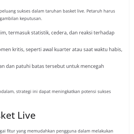
peluang sukses dalam taruhan basket live. Petaruh harus
gambilan keputusan.
 tim, termasuk statistik, cedera, dan reaksi terhadap
en kritis, seperti awal kuarter atau saat waktu habis,
an dan patuhi batas tersebut untuk mencegah
dalam, strategi ini dapat meningkatkan potensi sukses
ket Live
bagai fitur yang memudahkan pengguna dalam melakukan