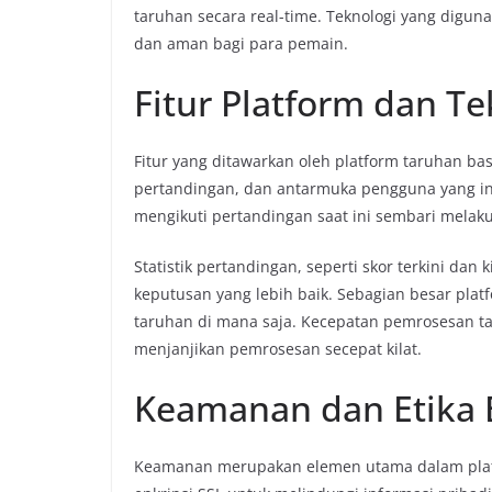
taruhan secara real-time. Teknologi yang digu
dan aman bagi para pemain.
Fitur Platform dan Te
Fitur yang ditawarkan oleh platform taruhan ba
pertandingan, dan antarmuka pengguna yang in
mengikuti pertandingan saat ini sembari melak
Statistik pertandingan, seperti skor terkini d
keputusan yang lebih baik. Sebagian besar pla
taruhan di mana saja. Kecepatan pemrosesan ta
menjanjikan pemrosesan secepat kilat.
Keamanan dan Etika
Keamanan merupakan elemen utama dalam platf