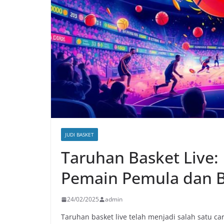
JUDI BASKET
Taruhan Basket Live
Pemain Pemula dan 
24/02/2025
admin
Taruhan basket live telah menjadi salah satu c