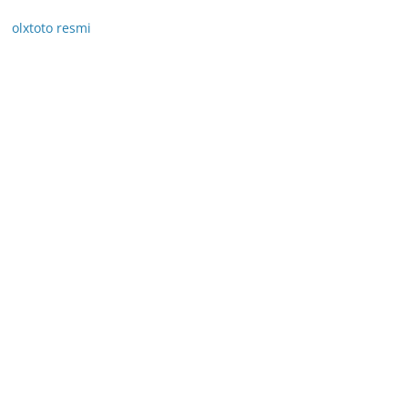
olxtoto resmi