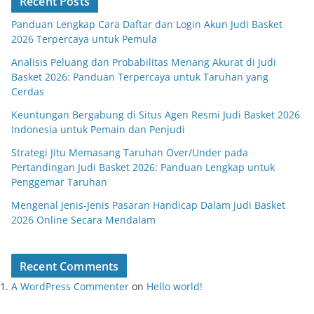
Recent Posts
Panduan Lengkap Cara Daftar dan Login Akun Judi Basket
2026 Terpercaya untuk Pemula
Analisis Peluang dan Probabilitas Menang Akurat di Judi
Basket 2026: Panduan Terpercaya untuk Taruhan yang
Cerdas
Keuntungan Bergabung di Situs Agen Resmi Judi Basket 2026
Indonesia untuk Pemain dan Penjudi
Strategi Jitu Memasang Taruhan Over/Under pada
Pertandingan Judi Basket 2026: Panduan Lengkap untuk
Penggemar Taruhan
Mengenal Jenis-Jenis Pasaran Handicap Dalam Judi Basket
2026 Online Secara Mendalam
Recent Comments
A WordPress Commenter
on
Hello world!