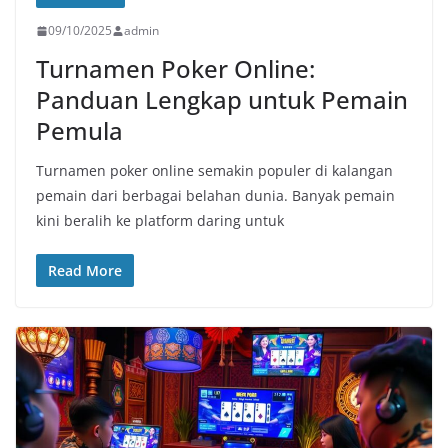
09/10/2025
admin
Turnamen Poker Online:
Panduan Lengkap untuk Pemain
Pemula
Turnamen poker online semakin populer di kalangan
pemain dari berbagai belahan dunia. Banyak pemain
kini beralih ke platform daring untuk
Read More