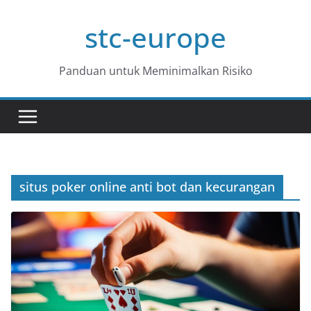
Skip
stc-europe
to
content
Panduan untuk Meminimalkan Risiko
situs poker online anti bot dan kecurangan