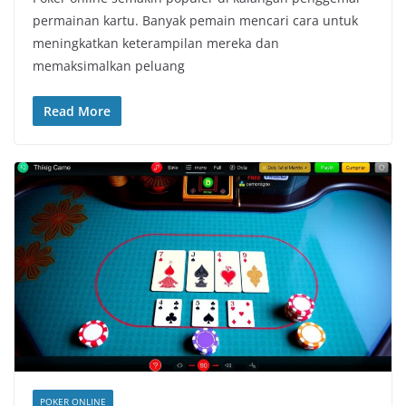
permainan kartu. Banyak pemain mencari cara untuk
meningkatkan keterampilan mereka dan
memaksimalkan peluang
Read More
POKER ONLINE