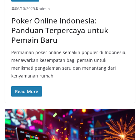
06/10/2025
admin
Poker Online Indonesia:
Panduan Terpercaya untuk
Pemain Baru
Permainan poker online semakin populer di Indonesia,
menawarkan kesempatan bagi pemain untuk
menikmati pengalaman seru dan menantang dari
kenyamanan rumah
Read More