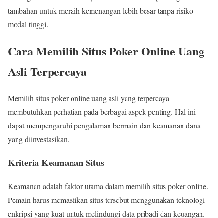
tambahan untuk meraih kemenangan lebih besar tanpa risiko
modal tinggi.
Cara Memilih Situs Poker Online Uang
Asli Terpercaya
Memilih situs poker online uang asli yang terpercaya
membutuhkan perhatian pada berbagai aspek penting. Hal ini
dapat mempengaruhi pengalaman bermain dan keamanan dana
yang diinvestasikan.
Kriteria Keamanan Situs
Keamanan adalah faktor utama dalam memilih situs poker online.
Pemain harus memastikan situs tersebut menggunakan teknologi
enkripsi yang kuat untuk melindungi data pribadi dan keuangan.