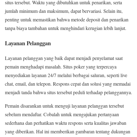
situs tersebut. Waktu yang dibutuhkan untuk penarikan, serta
jumlah minimum dan maksimum, dapat bervariasi. Selain itu,
penting untuk memastikan bahwa metode deposit dan penarikan
tanpa biaya tambahan untuk menghindari kerugian lebih lanjut.
Layanan Pelanggan
Layanan pelanggan yang baik dapat menjadi penyelamat saat
pemain menghadapi masalah. Situs poker yang terpercaya
menyediakan layanan 24/7 melalui berbagai saluran, seperti live
chat, email, dan telepon. Respons cepat dan solusi yang memadai
menjadi tanda bahwa situs tersebut peduli terhadap pelanggannya.
Pemain disarankan untuk menguji layanan pelanggan tersebut
sebelum mendaftar. Cobalah untuk mengajukan pertanyaan
sederhana dan perhatikan waktu respons serta kualitas jawaban
yang diberikan. Hal ini memberikan gambaran tentang dukungan