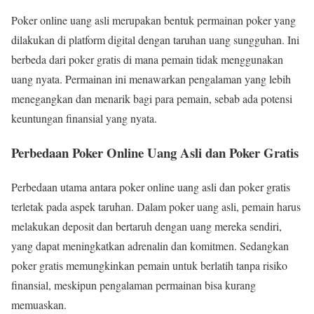
Poker online uang asli merupakan bentuk permainan poker yang
dilakukan di platform digital dengan taruhan uang sungguhan. Ini
berbeda dari poker gratis di mana pemain tidak menggunakan
uang nyata. Permainan ini menawarkan pengalaman yang lebih
menegangkan dan menarik bagi para pemain, sebab ada potensi
keuntungan finansial yang nyata.
Perbedaan Poker Online Uang Asli dan Poker Gratis
Perbedaan utama antara poker online uang asli dan poker gratis
terletak pada aspek taruhan. Dalam poker uang asli, pemain harus
melakukan deposit dan bertaruh dengan uang mereka sendiri,
yang dapat meningkatkan adrenalin dan komitmen. Sedangkan
poker gratis memungkinkan pemain untuk berlatih tanpa risiko
finansial, meskipun pengalaman permainan bisa kurang
memuaskan.