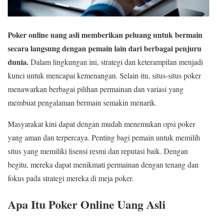
Poker online uang asli memberikan peluang untuk bermain
secara langsung dengan pemain lain dari berbagai penjuru
dunia.
Dalam lingkungan ini, strategi dan keterampilan menjadi
kunci untuk mencapai kemenangan. Selain itu, situs-situs poker
menawarkan berbagai pilihan permainan dan variasi yang
membuat pengalaman bermain semakin menarik.
Masyarakat kini dapat dengan mudah menemukan opsi poker
yang aman dan terpercaya. Penting bagi pemain untuk memilih
situs yang memiliki lisensi resmi dan reputasi baik. Dengan
begitu, mereka dapat menikmati permainan dengan tenang dan
fokus pada strategi mereka di meja poker.
Apa Itu Poker Online Uang Asli