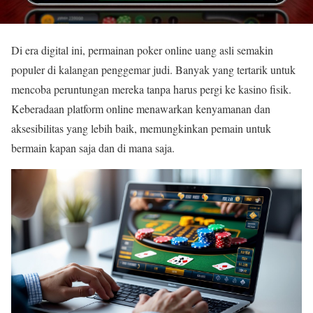
Di era digital ini, permainan poker online uang asli semakin
populer di kalangan penggemar judi. Banyak yang tertarik untuk
mencoba peruntungan mereka tanpa harus pergi ke kasino fisik.
Keberadaan platform online menawarkan kenyamanan dan
aksesibilitas yang lebih baik, memungkinkan pemain untuk
bermain kapan saja dan di mana saja.