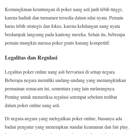
Kemungkinan keuntungan di poker uang asli jauh lebih tinggi,
karena hadiah dan turnamen tersedia dalam nilai nyata. Pemain
harus lebih strategis dan fokus, karena kehilangan uang nyata
berdampak langsung pada kantong mereka. Selain itu, beberapa
pemain mungkin merasa poker gratis kurang kompetitif.
Legalitas dan Regulasi
Legalitas poker online uang asli bervariasi di setiap negara.
Beberapa negara memiliki undang-undang yang memungkinkan
permainan semacam ini, sementara yang lain melarangnya.
Penting untuk memeriksa regulasi setempat sebelum terlibat
dalam poker online uang asli.
Di negara-negara yang melegalkan poker online, biasanya ada
badan pengatur yang menetapkan standar keamanan dan fair play.