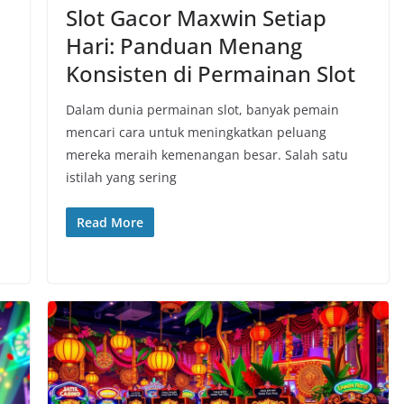
Slot Gacor Maxwin Setiap
Hari: Panduan Menang
Konsisten di Permainan Slot
Dalam dunia permainan slot, banyak pemain
mencari cara untuk meningkatkan peluang
mereka meraih kemenangan besar. Salah satu
istilah yang sering
Read More