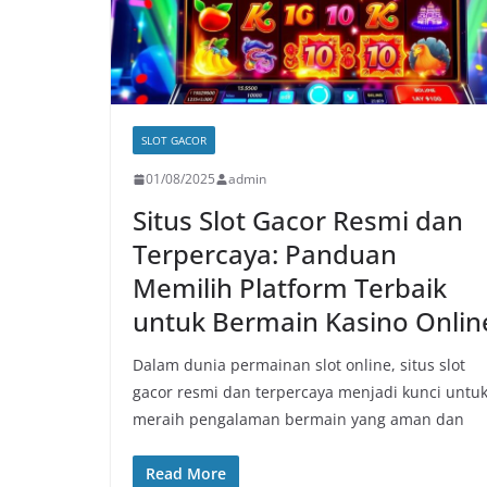
SLOT GACOR
01/08/2025
admin
Situs Slot Gacor Resmi dan
Terpercaya: Panduan
Memilih Platform Terbaik
untuk Bermain Kasino Onlin
Dalam dunia permainan slot online, situs slot
gacor resmi dan terpercaya menjadi kunci untu
meraih pengalaman bermain yang aman dan
Read More