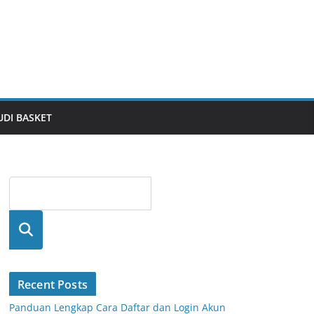
UDI BASKET
Searc
h
Recent Posts
Panduan Lengkap Cara Daftar dan Login Akun