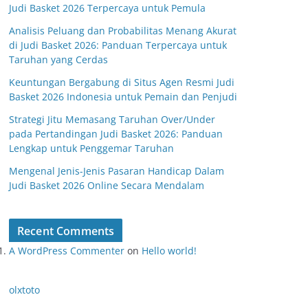
Judi Basket 2026 Terpercaya untuk Pemula
Analisis Peluang dan Probabilitas Menang Akurat
di Judi Basket 2026: Panduan Terpercaya untuk
Taruhan yang Cerdas
Keuntungan Bergabung di Situs Agen Resmi Judi
Basket 2026 Indonesia untuk Pemain dan Penjudi
Strategi Jitu Memasang Taruhan Over/Under
pada Pertandingan Judi Basket 2026: Panduan
Lengkap untuk Penggemar Taruhan
Mengenal Jenis-Jenis Pasaran Handicap Dalam
Judi Basket 2026 Online Secara Mendalam
Recent Comments
A WordPress Commenter
on
Hello world!
olxtoto