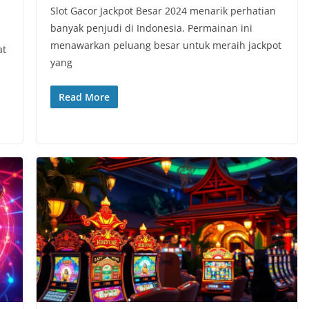
Slot Gacor Jackpot Besar 2024 menarik perhatian
banyak penjudi di Indonesia. Permainan ini
menawarkan peluang besar untuk meraih jackpot
at
yang
Read More