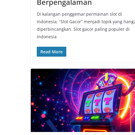
Berpengalaman
Di kalangan penggemar permainan slot di
Indonesia, “Slot Gacor” menjadi topik yang hang
diperbincangkan. Slot gacor paling populer di
Indonesia
Read More