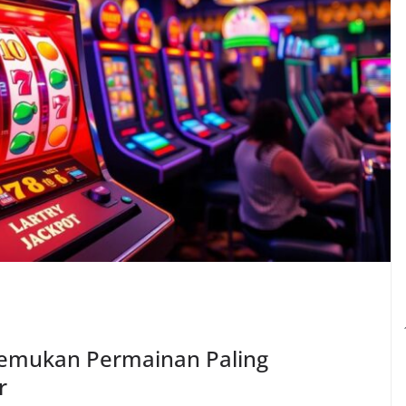
: Temukan Permainan Paling
r