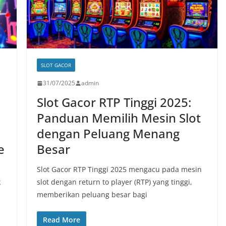
SLOT GACOR
31/07/2025
admin
Slot Gacor RTP Tinggi 2025:
Panduan Memilih Mesin Slot
dengan Peluang Menang
e
Besar
Slot Gacor RTP Tinggi 2025 mengacu pada mesin
k
slot dengan return to player (RTP) yang tinggi,
memberikan peluang besar bagi
Read More