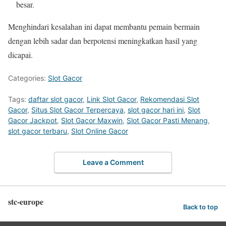
besar.
Menghindari kesalahan ini dapat membantu pemain bermain
dengan lebih sadar dan berpotensi meningkatkan hasil yang
dicapai.
Categories:
Slot Gacor
Tags:
daftar slot gacor
,
Link Slot Gacor
,
Rekomendasi Slot
Gacor
,
Situs Slot Gacor Terpercaya
,
slot gacor hari ini
,
Slot
Gacor Jackpot
,
Slot Gacor Maxwin
,
Slot Gacor Pasti Menang
,
slot gacor terbaru
,
Slot Online Gacor
Leave a Comment
stc-europe
Back to top