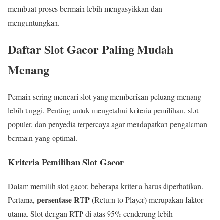
membuat proses bermain lebih mengasyikkan dan
menguntungkan.
Daftar Slot Gacor Paling Mudah
Menang
Pemain sering mencari slot yang memberikan peluang menang
lebih tinggi. Penting untuk mengetahui kriteria pemilihan, slot
populer, dan penyedia terpercaya agar mendapatkan pengalaman
bermain yang optimal.
Kriteria Pemilihan Slot Gacor
Dalam memilih slot gacor, beberapa kriteria harus diperhatikan.
persentase RTP
Pertama,
(Return to Player) merupakan faktor
utama. Slot dengan RTP di atas 95% cenderung lebih