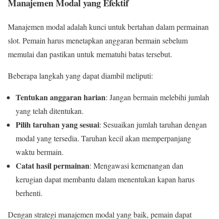
Manajemen Modal yang Efektif
Manajemen modal adalah kunci untuk bertahan dalam permainan
slot. Pemain harus menetapkan anggaran bermain sebelum
memulai dan pastikan untuk mematuhi batas tersebut.
Beberapa langkah yang dapat diambil meliputi:
Tentukan anggaran harian
: Jangan bermain melebihi jumlah
yang telah ditentukan.
Pilih taruhan yang sesuai
: Sesuaikan jumlah taruhan dengan
modal yang tersedia. Taruhan kecil akan memperpanjang
waktu bermain.
Catat hasil permainan
: Mengawasi kemenangan dan
kerugian dapat membantu dalam menentukan kapan harus
berhenti.
Dengan strategi manajemen modal yang baik, pemain dapat