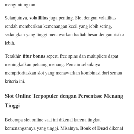
menguntungkan.
volatilitas
Selanjutnya,
juga penting. Slot dengan volatilitas
rendah memberikan kemenangan kecil yang lebih sering,
sedangkan yang tinggi menawarkan hadiah besar dengan risiko
lebih.
fitur bonus
Terakhir,
seperti free spins dan multipliers dapat
meningkatkan peluang menang. Pemain sebaiknya
memprioritaskan slot yang menawarkan kombinasi dari semua
kriteria ini.
Slot Online Terpopuler dengan Persentase Menang
Tinggi
Beberapa slot online saat ini dikenal karena tingkat
Book of Dead
kemenangannya yang tinggi. Misalnya,
dikenal