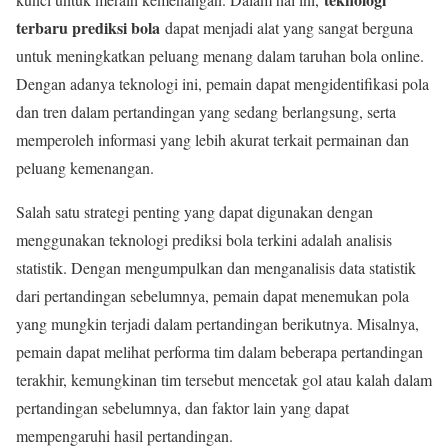
terbaru prediksi bola
dapat menjadi alat yang sangat berguna
untuk meningkatkan peluang menang dalam taruhan bola online.
Dengan adanya teknologi ini, pemain dapat mengidentifikasi pola
dan tren dalam pertandingan yang sedang berlangsung, serta
memperoleh informasi yang lebih akurat terkait permainan dan
peluang kemenangan.
Salah satu strategi penting yang dapat digunakan dengan
menggunakan teknologi prediksi bola terkini adalah analisis
statistik. Dengan mengumpulkan dan menganalisis data statistik
dari pertandingan sebelumnya, pemain dapat menemukan pola
yang mungkin terjadi dalam pertandingan berikutnya. Misalnya,
pemain dapat melihat performa tim dalam beberapa pertandingan
terakhir, kemungkinan tim tersebut mencetak gol atau kalah dalam
pertandingan sebelumnya, dan faktor lain yang dapat
mempengaruhi hasil pertandingan.