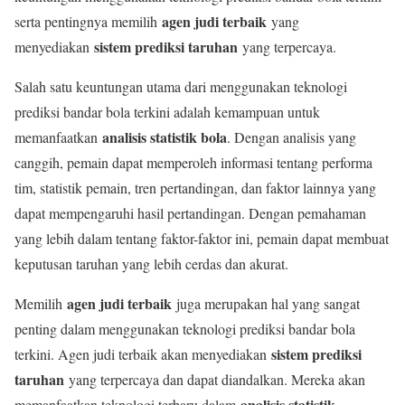
agen judi terbaik
serta pentingnya memilih
yang
sistem prediksi taruhan
menyediakan
yang terpercaya.
Salah satu keuntungan utama dari menggunakan teknologi
prediksi bandar bola terkini adalah kemampuan untuk
analisis statistik bola
memanfaatkan
. Dengan analisis yang
canggih, pemain dapat memperoleh informasi tentang performa
tim, statistik pemain, tren pertandingan, dan faktor lainnya yang
dapat mempengaruhi hasil pertandingan. Dengan pemahaman
yang lebih dalam tentang faktor-faktor ini, pemain dapat membuat
keputusan taruhan yang lebih cerdas dan akurat.
agen judi terbaik
Memilih
juga merupakan hal yang sangat
penting dalam menggunakan teknologi prediksi bandar bola
sistem prediksi
terkini. Agen judi terbaik akan menyediakan
taruhan
yang terpercaya dan dapat diandalkan. Mereka akan
analisis statistik
memanfaatkan teknologi terbaru dalam