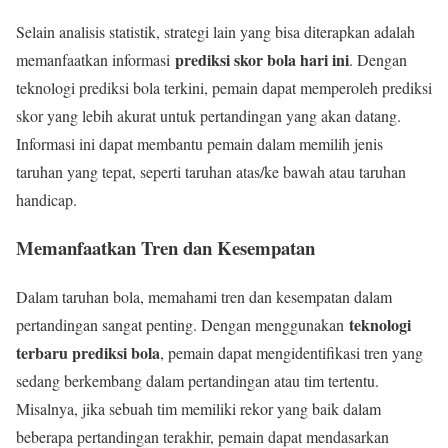
Selain analisis statistik, strategi lain yang bisa diterapkan adalah
prediksi skor bola hari ini
memanfaatkan informasi
. Dengan
teknologi prediksi bola terkini, pemain dapat memperoleh prediksi
skor yang lebih akurat untuk pertandingan yang akan datang.
Informasi ini dapat membantu pemain dalam memilih jenis
taruhan yang tepat, seperti taruhan atas/ke bawah atau taruhan
handicap.
Memanfaatkan Tren dan Kesempatan
Dalam taruhan bola, memahami tren dan kesempatan dalam
teknologi
pertandingan sangat penting. Dengan menggunakan
terbaru prediksi bola
, pemain dapat mengidentifikasi tren yang
sedang berkembang dalam pertandingan atau tim tertentu.
Misalnya, jika sebuah tim memiliki rekor yang baik dalam
beberapa pertandingan terakhir, pemain dapat mendasarkan