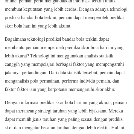
online, pemain perlu mengandalkan informasi terkini untuk
membuat keputusan yang lebih cerdas. Dengan adanya teknologi
prediksi bandar bola terkini, pemain dapat memperoleh prediksi
skor bola hari ini yang lebih akurat.
Bagaimana teknologi prediksi bandar bola terkini dapat
membantu pemain memperoleh prediksi skor bola hari ini yang
lebih akurat? Teknologi ini menggunakan analisis statistik
canggih yang mempelajari berbagai faktor yang mempengaruhi
jalannya pertandingan. Dari data statistik tersebut, pemain dapat
menganalisis pola permainan, performa individu pemain, dan
faktor-faktor lain yang berpotensi memengaruhi skor akhir.
Dengan informasi prediksi skor bola hari ini yang akurat, pemain
dapat merancang strategi taruhan yang lebih bijaksana. Mereka
dapat memilih jenis taruhan yang paling sesuai dengan prediksi
skor dan mengatur besaran taruhan dengan lebih efektif. Hal ini