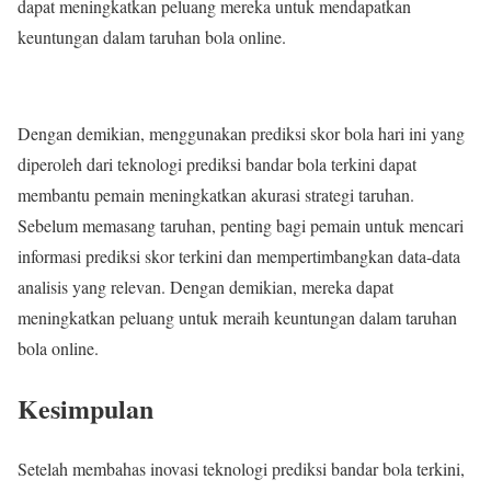
dapat meningkatkan peluang mereka untuk mendapatkan
keuntungan dalam taruhan bola online.
Dengan demikian, menggunakan prediksi skor bola hari ini yang
diperoleh dari teknologi prediksi bandar bola terkini dapat
membantu pemain meningkatkan akurasi strategi taruhan.
Sebelum memasang taruhan, penting bagi pemain untuk mencari
informasi prediksi skor terkini dan mempertimbangkan data-data
analisis yang relevan. Dengan demikian, mereka dapat
meningkatkan peluang untuk meraih keuntungan dalam taruhan
bola online.
Kesimpulan
Setelah membahas inovasi teknologi prediksi bandar bola terkini,