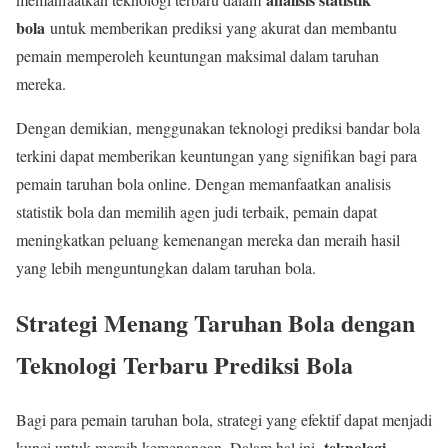
bola
untuk memberikan prediksi yang akurat dan membantu
pemain memperoleh keuntungan maksimal dalam taruhan
mereka.
Dengan demikian, menggunakan teknologi prediksi bandar bola
terkini dapat memberikan keuntungan yang signifikan bagi para
pemain taruhan bola online. Dengan memanfaatkan analisis
statistik bola dan memilih agen judi terbaik, pemain dapat
meningkatkan peluang kemenangan mereka dan meraih hasil
yang lebih menguntungkan dalam taruhan bola.
Strategi Menang Taruhan Bola dengan
Teknologi Terbaru Prediksi Bola
Bagi para pemain taruhan bola, strategi yang efektif dapat menjadi
teknologi
kunci untuk meraih kemenangan. Dalam hal ini,