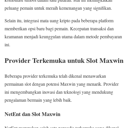
peluang pemain untuk meraih kemenangan yang signifikan.
Selain itu, integrasi mata uang kripto pada beberapa platform
memberikan opsi baru bagi pemain. Kecepatan transaksi dan
keamanan menjadi keunggulan utama dalam metode pembayaran
ini.
Provider Terkemuka untuk Slot Maxwin
Beberapa provider terkemuka telah dikenal menawarkan
permainan slot dengan potensi Maxwin yang menarik. Provider
ini mengembangkan inovasi dan teknologi yang mendukung
pengalaman bermain yang lebih baik.
NetEnt dan Slot Maxwin
NetEnt merupakan salah satu penyedia terkemuka yang dikenal