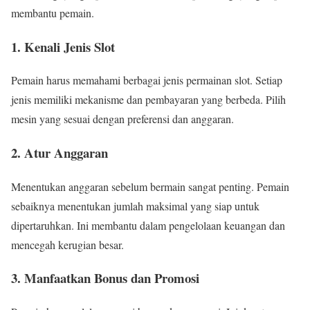
membantu pemain.
1. Kenali Jenis Slot
Pemain harus memahami berbagai jenis permainan slot. Setiap
jenis memiliki mekanisme dan pembayaran yang berbeda. Pilih
mesin yang sesuai dengan preferensi dan anggaran.
2. Atur Anggaran
Menentukan anggaran sebelum bermain sangat penting. Pemain
sebaiknya menentukan jumlah maksimal yang siap untuk
dipertaruhkan. Ini membantu dalam pengelolaan keuangan dan
mencegah kerugian besar.
3. Manfaatkan Bonus dan Promosi