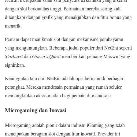
dengan slot berkualitas tinggi. Permainan mereka sering kali
dilengkapi dengan grafik yang menakjubkan dan fitur bonus yang
menarik.
Pemain dapat menikmati slot dengan mekanisme pembayaran
yang menguntungkan. Beberapa judul populer dari NetEnt seperti
Starburst
dan
Gonzo’s Quest
memberikan peluang Maxwin yang
signifikan.
Keunggulan lain dari NetEnt adalah opsi bermain di berbagai
perangkat. Mereka mendesain permainan yang ramah seluler,
memungkinkan akses mudah bagi pemain di mana saja.
Microgaming dan Inovasi
Microgaming adalah pionir dalam industri iGaming yang telah
menciptakan beragam slot dengan fitur inovatif. Provider ini