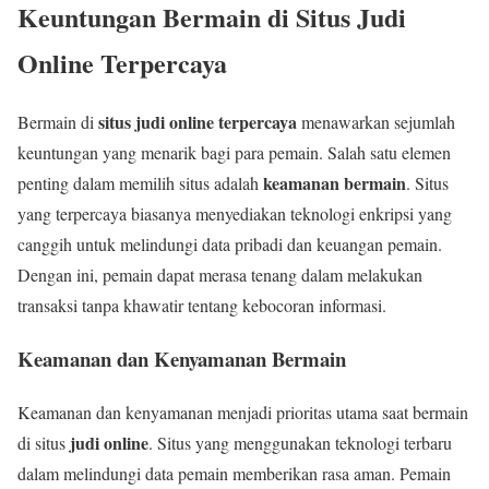
Keuntungan Bermain di Situs Judi
Online Terpercaya
situs judi online terpercaya
Bermain di
menawarkan sejumlah
keuntungan yang menarik bagi para pemain. Salah satu elemen
keamanan bermain
penting dalam memilih situs adalah
. Situs
yang terpercaya biasanya menyediakan teknologi enkripsi yang
canggih untuk melindungi data pribadi dan keuangan pemain.
Dengan ini, pemain dapat merasa tenang dalam melakukan
transaksi tanpa khawatir tentang kebocoran informasi.
Keamanan dan Kenyamanan Bermain
Keamanan dan kenyamanan menjadi prioritas utama saat bermain
judi online
di situs
. Situs yang menggunakan teknologi terbaru
dalam melindungi data pemain memberikan rasa aman. Pemain