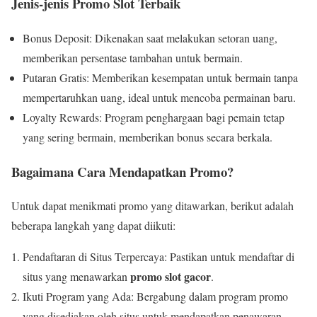
Jenis-jenis Promo Slot Terbaik
Bonus Deposit: Dikenakan saat melakukan setoran uang,
memberikan persentase tambahan untuk bermain.
Putaran Gratis: Memberikan kesempatan untuk bermain tanpa
mempertaruhkan uang, ideal untuk mencoba permainan baru.
Loyalty Rewards: Program penghargaan bagi pemain tetap
yang sering bermain, memberikan bonus secara berkala.
Bagaimana Cara Mendapatkan Promo?
Untuk dapat menikmati promo yang ditawarkan, berikut adalah
beberapa langkah yang dapat diikuti:
Pendaftaran di Situs Terpercaya: Pastikan untuk mendaftar di
promo slot gacor
situs yang menawarkan
.
Ikuti Program yang Ada: Bergabung dalam program promo
yang disediakan oleh situs untuk mendapatkan penawaran