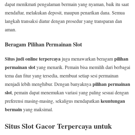
dapat menikmati pengalaman bermain yang nyaman, baik itu saat
mendaftar, melakukan deposit, maupun penarikan dana. Semua
langkah transaksi diatur dengan prosedur yang transparan dan
aman.
Beragam Pilihan Permainan Slot
Situs judi online terpercaya
pilihan
juga menawarkan beragam
permainan slot
yang menarik. Pemain bisa memilih dari berbagai
tema dan fitur yang tersedia, membuat setiap sesi permainan
pilihan permainan
menjadi lebih menghibur. Dengan banyaknya
slot
, pemain dapat menemukan variasi yang paling sesuai dengan
keuntungan
preferensi masing-masing, sekaligus mendapatkan
bermain
yang maksimal.
Situs Slot Gacor Terpercaya untuk