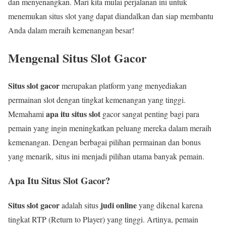
dan menyenangkan. Mari kita mulai perjalanan ini untuk
menemukan situs slot yang dapat diandalkan dan siap membantu
Anda dalam meraih kemenangan besar!
Mengenal Situs Slot Gacor
Situs slot gacor
merupakan platform yang menyediakan
permainan slot dengan tingkat kemenangan yang tinggi.
apa itu situs slot
Memahami
gacor sangat penting bagi para
pemain yang ingin meningkatkan peluang mereka dalam meraih
kemenangan. Dengan berbagai pilihan permainan dan bonus
yang menarik, situs ini menjadi pilihan utama banyak pemain.
Apa Itu Situs Slot Gacor?
Situs slot gacor
judi online
adalah situs
yang dikenal karena
tingkat RTP (Return to Player) yang tinggi. Artinya, pemain