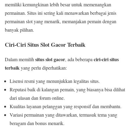
memiliki kemungkinan lebih besar untuk memenangkan
permainan. Situs ini sering kali menawarkan berbagai jenis
permainan slot yang menarik, memanjakan pemain dengan
banyak pilihan.
Ciri-Ciri Situs Slot Gacor Terbaik
situs slot gacor
ciri-ciri situs
Dalam memilih
, ada beberapa
terbaik
yang perlu diperhatikan:
Lisensi resmi yang menunjukkan legalitas situs.
Reputasi baik di kalangan pemain, yang biasanya bisa dilihat
dari ulasan dan forum online.
Kualitas layanan pelanggan yang responsif dan membantu.
Variasi permainan yang ditawarkan, termasuk tema yang
beragam dan bonus menarik.