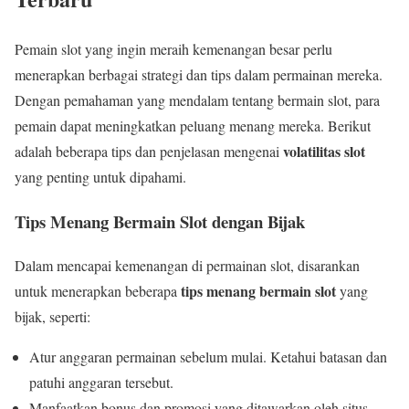
Pemain slot yang ingin meraih kemenangan besar perlu
menerapkan berbagai strategi dan tips dalam permainan mereka.
Dengan pemahaman yang mendalam tentang bermain slot, para
pemain dapat meningkatkan peluang menang mereka. Berikut
volatilitas slot
adalah beberapa tips dan penjelasan mengenai
yang penting untuk dipahami.
Tips Menang Bermain Slot dengan Bijak
Dalam mencapai kemenangan di permainan slot, disarankan
tips menang bermain slot
untuk menerapkan beberapa
yang
bijak, seperti:
Atur anggaran permainan sebelum mulai. Ketahui batasan dan
patuhi anggaran tersebut.
Manfaatkan bonus dan promosi yang ditawarkan oleh situs