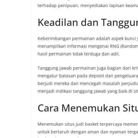
terhadap penipuan, menyediakan lapisan keam
Keadilan dan Tanggu
Keberimbangan permainan adalah aspek kunci ya
menampilkan informasi mengenai RNG (Random
hasil permainan tidak terduga dan adil.
Tanggung jawab permainan juga bagian dari krit
mengatur batasan pada deposit dan pengeluar
berjudi mereka dan mencegah masalah perjudia
menjadi indikasi tanggung jawab yang baik di si
Cara Menemukan Situ
Menemukan situs judi basket terpercaya memerl
untuk bertaruh dengan aman dan nyaman tergan