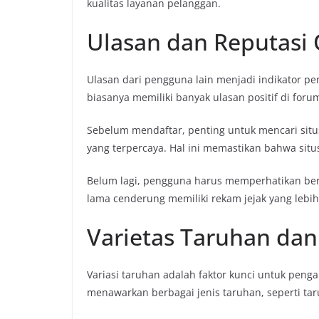
kualitas layanan pelanggan.
Ulasan dan Reputasi 
Ulasan dari pengguna lain menjadi indikator pen
biasanya memiliki banyak ulasan positif di forum
Sebelum mendaftar, penting untuk mencari situs 
yang terpercaya. Hal ini memastikan bahwa situs
Belum lagi, pengguna harus memperhatikan berap
lama cenderung memiliki rekam jejak yang lebi
Varietas Taruhan da
Variasi taruhan adalah faktor kunci untuk peng
menawarkan berbagai jenis taruhan, seperti taru