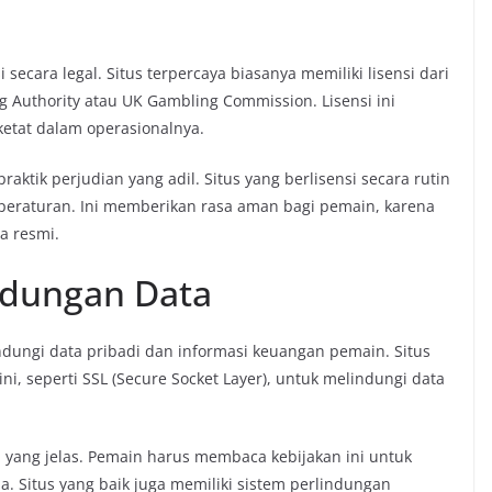
 secara legal. Situs terpercaya biasanya memiliki lisensi dari
ng Authority atau UK Gambling Commission. Lisensi ini
etat dalam operasionalnya.
ktik perjudian yang adil. Situs yang berlisensi secara rutin
peraturan. Ini memberikan rasa aman bagi pemain, karena
a resmi.
ndungan Data
ndungi data pribadi dan informasi keuangan pemain. Situs
ni, seperti SSL (Secure Socket Layer), untuk melindungi data
i yang jelas. Pemain harus membaca kebijakan ini untuk
 Situs yang baik juga memiliki sistem perlindungan