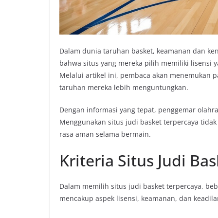
Dalam dunia taruhan basket, keamanan dan ke
bahwa situs yang mereka pilih memiliki lisens
Melalui artikel ini, pembaca akan menemukan pa
taruhan mereka lebih menguntungkan.
Dengan informasi yang tepat, penggemar olahra
Menggunakan situs judi basket terpercaya tida
rasa aman selama bermain.
Kriteria Situs Judi Ba
Dalam memilih situs judi basket terpercaya, bebe
mencakup aspek lisensi, keamanan, dan keadil