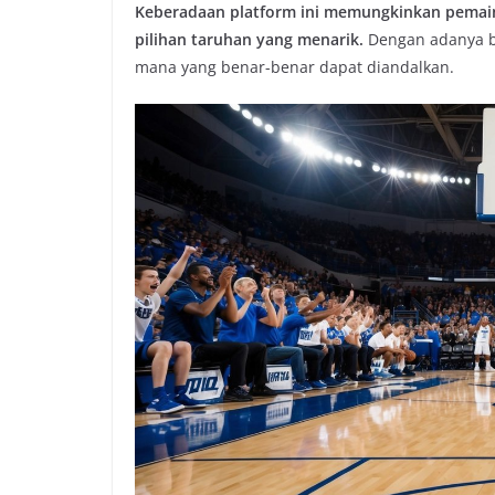
Keberadaan platform ini memungkinkan pemain
pilihan taruhan yang menarik.
Dengan adanya ba
mana yang benar-benar dapat diandalkan.