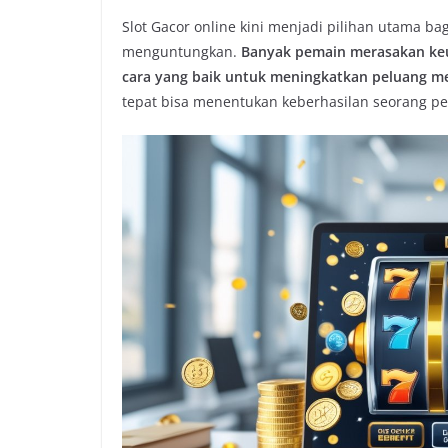
Slot Gacor online kini menjadi pilihan utama 
menguntungkan.
Banyak pemain merasakan keu
cara yang baik untuk meningkatkan peluang m
tepat bisa menentukan keberhasilan seorang p