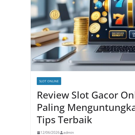
SLOT ONLINE
Review Slot Gacor On
Paling Menguntungk
Tips Terbaik
12/06/2026
admin