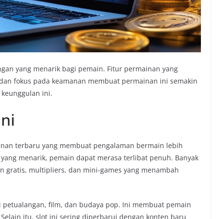
ngan yang menarik bagi pemain. Fitur permainan yang
 dan fokus pada keamanan membuat permainan ini semakin
 keunggulan ini.
ni
mainan terbaru yang membuat pengalaman bermain lebih
ra yang menarik, pemain dapat merasa terlibat penuh. Banyak
an gratis, multipliers, dan mini-games yang menambah
rti petualangan, film, dan budaya pop. Ini membuat pemain
lain itu, slot ini sering diperbarui dengan konten baru