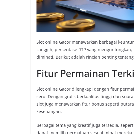
Slot online Gacor menawarkan berbagai keuntu
canggih, persentase RTP yang menguntungkan,
diminati. Berikut adalah rincian penting tentang
Fitur Permainan Terki
Slot online Gacor dilengkapi dengan fitur per
seru. Dengan grafis berkualitas tinggi dan sua
slot juga menawarkan fitur bonus seperti putar
kesenangan.
Berbagai tema yang kreatif juga tersedia, sepe
dapat memilih permainan sesuai minat mereka. Se