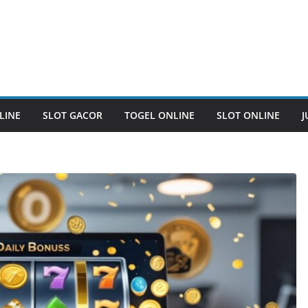
LINE
SLOT GACOR
TOGEL ONLINE
SLOT ONLINE
J