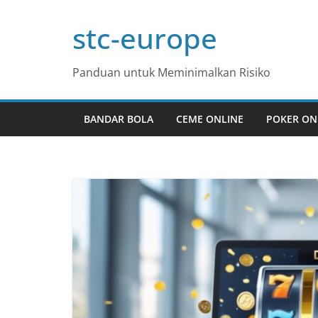
Skip
stc-europe
to
content
Panduan untuk Meminimalkan Risiko
BANDAR BOLA
CEME ONLINE
POKER ON