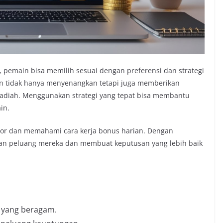
 pemain bisa memilih sesuai dengan preferensi dan strategi
n tidak hanya menyenangkan tetapi juga memberikan
adiah. Menggunakan strategi yang tepat bisa membantu
in.
gacor dan memahami cara kerja bonus harian. Dengan
kan peluang mereka dan membuat keputusan yang lebih baik
 yang beragam.