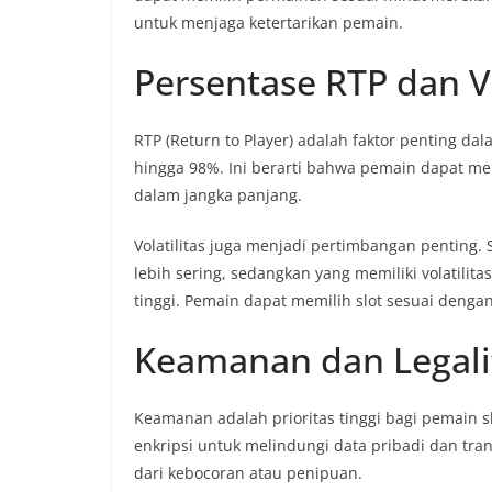
untuk menjaga ketertarikan pemain.
Persentase RTP dan Vo
RTP (Return to Player) adalah faktor penting dal
hingga 98%. Ini berarti bahwa pemain dapat m
dalam jangka panjang.
Volatilitas juga menjadi pertimbangan penting.
lebih sering, sedangkan yang memiliki volatilit
tinggi. Pemain dapat memilih slot sesuai deng
Keamanan dan Legali
Keamanan adalah prioritas tinggi bagi pemain s
enkripsi untuk melindungi data pribadi dan tr
dari kebocoran atau penipuan.