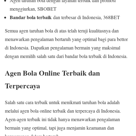
Agen taruhan bola dengan layanan terbaik dan promosi
menggiurkan, SBOBET
Bandar bola terbaik
dan terbesar di Indonesia, 368BET
Semua agen taruhan bola di atas telah teruji kualitasnya dan
menawarkan pengalaman bertaruh yang optimal bagi para bettor
di Indonesia. Dapatkan pengalaman bermain yang maksimal
dengan memilih salah satu dari bandar bola terbaik di Indonesia.
Agen Bola Online Terbaik dan
Terpercaya
Salah satu cara terbaik untuk menikmati taruhan bola adalah
melalui agen bola online terbaik dan terpercaya di Indonesia.
Agen-agen terbaik ini tidak hanya menawarkan pengalaman
bermain yang optimal, tapi juga menjamin keamanan dan