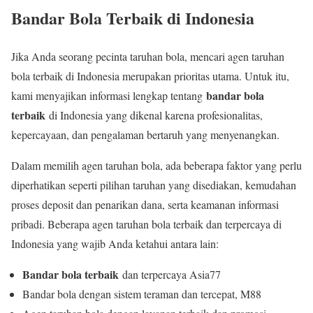
Bandar Bola Terbaik di Indonesia
Jika Anda seorang pecinta taruhan bola, mencari agen taruhan
bola terbaik di Indonesia merupakan prioritas utama. Untuk itu,
bandar bola
kami menyajikan informasi lengkap tentang
terbaik
di Indonesia yang dikenal karena profesionalitas,
kepercayaan, dan pengalaman bertaruh yang menyenangkan.
Dalam memilih agen taruhan bola, ada beberapa faktor yang perlu
diperhatikan seperti pilihan taruhan yang disediakan, kemudahan
proses deposit dan penarikan dana, serta keamanan informasi
pribadi. Beberapa agen taruhan bola terbaik dan terpercaya di
Indonesia yang wajib Anda ketahui antara lain:
Bandar bola terbaik
dan terpercaya Asia77
Bandar bola dengan sistem teraman dan tercepat, M88