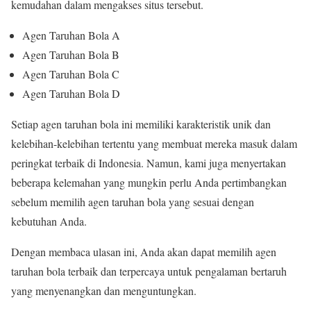
kemudahan dalam mengakses situs tersebut.
Agen Taruhan Bola A
Agen Taruhan Bola B
Agen Taruhan Bola C
Agen Taruhan Bola D
Setiap agen taruhan bola ini memiliki karakteristik unik dan
kelebihan-kelebihan tertentu yang membuat mereka masuk dalam
peringkat terbaik di Indonesia. Namun, kami juga menyertakan
beberapa kelemahan yang mungkin perlu Anda pertimbangkan
sebelum memilih agen taruhan bola yang sesuai dengan
kebutuhan Anda.
Dengan membaca ulasan ini, Anda akan dapat memilih agen
taruhan bola terbaik dan terpercaya untuk pengalaman bertaruh
yang menyenangkan dan menguntungkan.