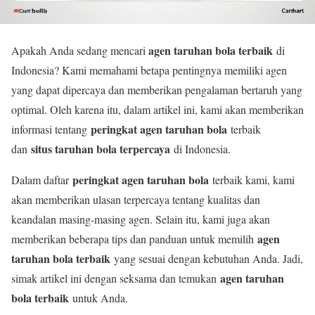
agen taruhan bola terbaik
Apakah Anda sedang mencari
di
Indonesia? Kami memahami betapa pentingnya memiliki agen
yang dapat dipercaya dan memberikan pengalaman bertaruh yang
optimal. Oleh karena itu, dalam artikel ini, kami akan memberikan
peringkat agen taruhan bola
informasi tentang
terbaik
situs taruhan bola terpercaya
dan
di Indonesia.
peringkat agen taruhan bola
Dalam daftar
terbaik kami, kami
akan memberikan ulasan terpercaya tentang kualitas dan
keandalan masing-masing agen. Selain itu, kami juga akan
agen
memberikan beberapa tips dan panduan untuk memilih
taruhan bola terbaik
yang sesuai dengan kebutuhan Anda. Jadi,
agen taruhan
simak artikel ini dengan seksama dan temukan
bola terbaik
untuk Anda.