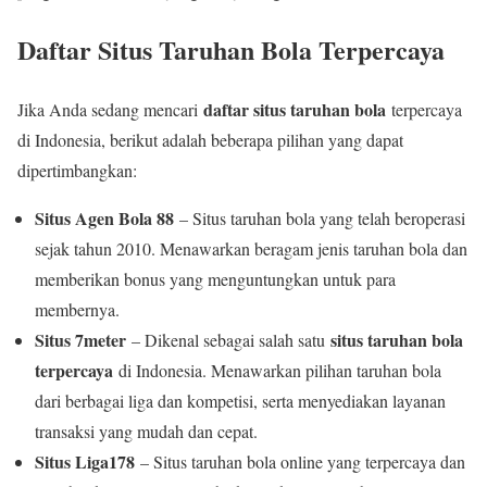
Daftar Situs Taruhan Bola Terpercaya
daftar situs taruhan bola
Jika Anda sedang mencari
terpercaya
di Indonesia, berikut adalah beberapa pilihan yang dapat
dipertimbangkan:
Situs Agen Bola 88
– Situs taruhan bola yang telah beroperasi
sejak tahun 2010. Menawarkan beragam jenis taruhan bola dan
memberikan bonus yang menguntungkan untuk para
membernya.
Situs 7meter
situs taruhan bola
– Dikenal sebagai salah satu
terpercaya
di Indonesia. Menawarkan pilihan taruhan bola
dari berbagai liga dan kompetisi, serta menyediakan layanan
transaksi yang mudah dan cepat.
Situs Liga178
– Situs taruhan bola online yang terpercaya dan