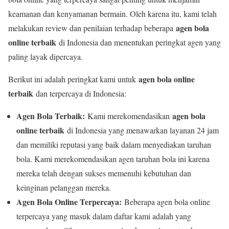
keamanan dan kenyamanan bermain. Oleh karena itu, kami telah
agen bola
melakukan review dan penilaian terhadap beberapa
online terbaik
di Indonesia dan menentukan peringkat agen yang
paling layak dipercaya.
agen bola online
Berikut ini adalah peringkat kami untuk
terbaik
dan terpercaya di Indonesia:
Agen Bola Terbaik:
agen bola
Kami merekomendasikan
online terbaik
di Indonesia yang menawarkan layanan 24 jam
dan memiliki reputasi yang baik dalam menyediakan taruhan
bola. Kami merekomendasikan agen taruhan bola ini karena
mereka telah dengan sukses memenuhi kebutuhan dan
keinginan pelanggan mereka.
Agen Bola Online Terpercaya:
Beberapa agen bola online
terpercaya yang masuk dalam daftar kami adalah yang