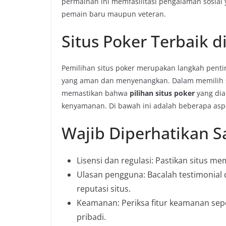
permainan ini memfasilitasi pengalaman sosial
pemain baru maupun veteran.
Situs Poker Terbaik d
Pemilihan situs poker merupakan langkah pent
yang aman dan menyenangkan. Dalam memilih si
memastikan bahwa
pilihan situs poker
yang dia
kenyamanan. Di bawah ini adalah beberapa asp
Wajib Diperhatikan S
Lisensi dan regulasi: Pastikan situs me
Ulasan pengguna: Bacalah testimonial 
reputasi situs.
Keamanan: Periksa fitur keamanan sep
pribadi.