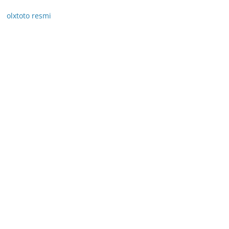
olxtoto resmi