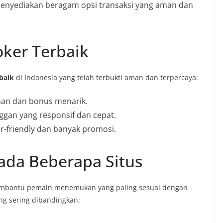
menyediakan beragam opsi transaksi yang aman dan
ker Terbaik
rbaik
di Indonesia yang telah terbukti aman dan terpercaya:
nan dan bonus menarik.
ggan yang responsif dan cepat.
r-friendly dan banyak promosi.
ada Beberapa Situs
bantu pemain menemukan yang paling sesuai dengan
ng sering dibandingkan: