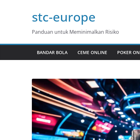
Skip
stc-europe
to
content
Panduan untuk Meminimalkan Risiko
BANDAR BOLA
CEME ONLINE
POKER ON