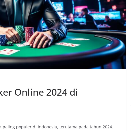
er Online 2024 di
n paling populer di Indonesia, terutama pada tahun 2024.