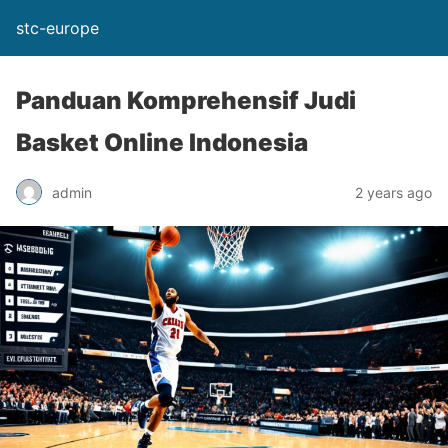
stc-europe
Panduan Komprehensif Judi
Basket Online Indonesia
admin
2 years ago