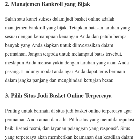
2. Manajemen Bankroll yang Bijak
Salah satu kunci sukses dalam judi basket online adalah
manajemen bankroll yang bijak. Tetapkan batasan taruhan yang
sesuai dengan kemampuan keuangan Anda dan patuhi berapa
banyak yang Anda siapkan untuk diinvestasikan dalam
permainan. Jangan tergoda untuk melampaui batas tersebut,
meskipun Anda merasa yakin dengan taruhan yang akan Anda
pasang. Lindungi modal anda agar Anda dapat terus bermain
dalam jangka panjang dan menghindari kerugian besar.
3. Pilih Situs Judi Basket Online Terpercaya
Penting untuk bermain di situs judi basket online terpercaya agar
permainan Anda aman dan adil. Pilih situs yang memiliki reputasi
baik, lisensi resmi, dan layanan pelanggan yang responsif. Situs
yang terpercaya akan memberikan keamanan dan keadilan dalam