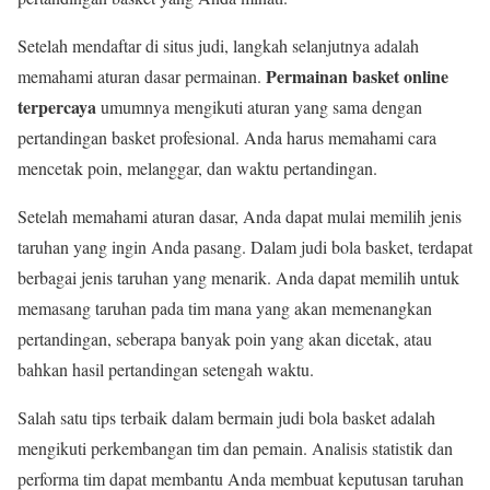
Setelah mendaftar di situs judi, langkah selanjutnya adalah
Permainan basket online
memahami aturan dasar permainan.
terpercaya
umumnya mengikuti aturan yang sama dengan
pertandingan basket profesional. Anda harus memahami cara
mencetak poin, melanggar, dan waktu pertandingan.
Setelah memahami aturan dasar, Anda dapat mulai memilih jenis
taruhan yang ingin Anda pasang. Dalam judi bola basket, terdapat
berbagai jenis taruhan yang menarik. Anda dapat memilih untuk
memasang taruhan pada tim mana yang akan memenangkan
pertandingan, seberapa banyak poin yang akan dicetak, atau
bahkan hasil pertandingan setengah waktu.
Salah satu tips terbaik dalam bermain judi bola basket adalah
mengikuti perkembangan tim dan pemain. Analisis statistik dan
performa tim dapat membantu Anda membuat keputusan taruhan