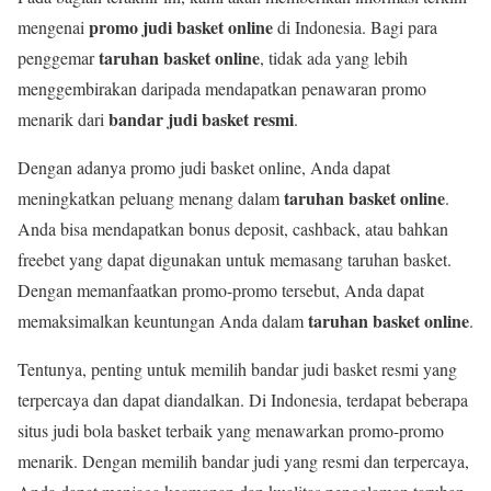
promo judi basket online
mengenai
di Indonesia. Bagi para
taruhan basket online
penggemar
, tidak ada yang lebih
menggembirakan daripada mendapatkan penawaran promo
bandar judi basket resmi
menarik dari
.
Dengan adanya promo judi basket online, Anda dapat
taruhan basket online
meningkatkan peluang menang dalam
.
Anda bisa mendapatkan bonus deposit, cashback, atau bahkan
freebet yang dapat digunakan untuk memasang taruhan basket.
Dengan memanfaatkan promo-promo tersebut, Anda dapat
taruhan basket online
memaksimalkan keuntungan Anda dalam
.
Tentunya, penting untuk memilih bandar judi basket resmi yang
terpercaya dan dapat diandalkan. Di Indonesia, terdapat beberapa
situs judi bola basket terbaik yang menawarkan promo-promo
menarik. Dengan memilih bandar judi yang resmi dan terpercaya,