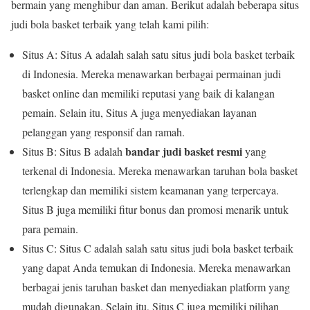
bermain yang menghibur dan aman. Berikut adalah beberapa situs
judi bola basket terbaik yang telah kami pilih:
Situs A: Situs A adalah salah satu situs judi bola basket terbaik
di Indonesia. Mereka menawarkan berbagai permainan judi
basket online dan memiliki reputasi yang baik di kalangan
pemain. Selain itu, Situs A juga menyediakan layanan
pelanggan yang responsif dan ramah.
bandar judi basket resmi
Situs B: Situs B adalah
yang
terkenal di Indonesia. Mereka menawarkan taruhan bola basket
terlengkap dan memiliki sistem keamanan yang terpercaya.
Situs B juga memiliki fitur bonus dan promosi menarik untuk
para pemain.
Situs C: Situs C adalah salah satu situs judi bola basket terbaik
yang dapat Anda temukan di Indonesia. Mereka menawarkan
berbagai jenis taruhan basket dan menyediakan platform yang
mudah digunakan. Selain itu, Situs C juga memiliki pilihan