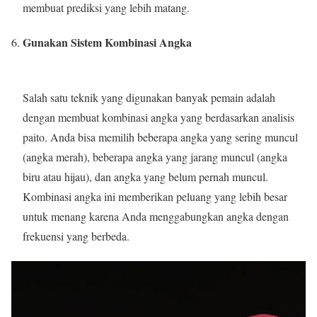
membuat prediksi yang lebih matang.
Gunakan Sistem Kombinasi Angka
Salah satu teknik yang digunakan banyak pemain adalah
dengan membuat kombinasi angka yang berdasarkan analisis
paito. Anda bisa memilih beberapa angka yang sering muncul
(angka merah), beberapa angka yang jarang muncul (angka
biru atau hijau), dan angka yang belum pernah muncul.
Kombinasi angka ini memberikan peluang yang lebih besar
untuk menang karena Anda menggabungkan angka dengan
frekuensi yang berbeda.