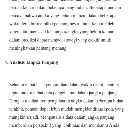
pernah keluar dalam beberapa pengundian. Beberapa pemain
percaya bahwa angka yang belum muncul dalam beberapa
waktu terakhir memiliki peluang besar untuk keluar. Oleh
karena itu, memasukkan angka-angka yang belum keluar
dalam prediksi dapat menjadi strategi yang efektif untuk
meningkatkan peluang menang.
Analisis Jangka Panjang
Selain melihat hasil pengundian dalam waktu dekat, penting
juga untuk melihat data pengeluaran dalam jangka panjang.
Dengan melihat tren pengeluaran angka dalam beberapa bulan
terakhir, pemain dapat lebih mudah mengidentifikasi pola yang
mungkin terjadi. Menganalisis data dalam jangka panjang
memberikan perspektif yang lebih luas dan membantu Anda