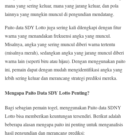
mana yang sering keluar, mana yang jarang keluar, dan pola
lainnya yang mungkin muncul di pengundian mendatang.
Paito data SDY Lotto juga sering kali dilengkapi dengan fitur
warna yang menandakan frekuensi angka yang muncul.
Misalnya, angka yang sering muncul diberi warna tertentu
(misalnya merah), sedangkan angka yang jarang muncul diberi
warna lain (seperti biru atau hijau). Dengan menggunakan paito
ini, pemain dapat dengan mudah mengidentifikasi angka yang
lebih sering keluar dan merancang strategi prediksi mereka.
Mengapa Paito Data SDY Lotto Penting?
Bagi sebagian pemain togel, menggunakan Paito data SDNY
Lotto bisa memberikan keuntungan tersendiri. Berikut adalah
beberapa alasan mengapa paito ini penting untuk menganalisis
hasil pengundian dan merancang prediksi: