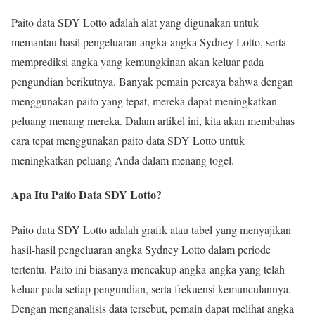
Paito data SDY Lotto adalah alat yang digunakan untuk
memantau hasil pengeluaran angka-angka Sydney Lotto, serta
memprediksi angka yang kemungkinan akan keluar pada
pengundian berikutnya. Banyak pemain percaya bahwa dengan
menggunakan paito yang tepat, mereka dapat meningkatkan
peluang menang mereka. Dalam artikel ini, kita akan membahas
cara tepat menggunakan paito data SDY Lotto untuk
meningkatkan peluang Anda dalam menang togel.
Apa Itu Paito Data SDY Lotto?
Paito data SDY Lotto adalah grafik atau tabel yang menyajikan
hasil-hasil pengeluaran angka Sydney Lotto dalam periode
tertentu. Paito ini biasanya mencakup angka-angka yang telah
keluar pada setiap pengundian, serta frekuensi kemunculannya.
Dengan menganalisis data tersebut, pemain dapat melihat angka