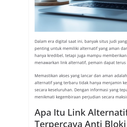
Dalam era digital saat ini, banyak situs judi y
penting untuk memiliki alternatif yang aman da
hanya kredibel, tetapi juga mampu memberikan 
menawarkan link alternatif, pemain dapat ter
Memastikan akses yang lancar dan aman adalah p
alternatif yang terbaru tidak hanya menjamin
secara keseluruhan. Dengan informasi yang tep
menikmati kegembiraan perjudian secara maksi
Apa Itu Link Alternat
Terpercaya Anti Bloki