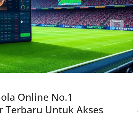
Bola Online No.1
ir Terbaru Untuk Akses