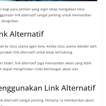
si bagi para pemain yang ingin tetap mengakses situs
gunaan link alternatif sangat penting untuk memastikan
 diinginkan.
nk Alternatif
h ke situs utama agen bola. Ketika situs utama diblokir oleh
nakan link alternatif untuk tetap terhubung.
 blokir; link alternatif juga memastikan akses yang lebih
in dapat menghindari risiko kehilangan akses dan
nggunakan Link Alternatif
alternatif sangat penting. Pertama, ia memberikan akses