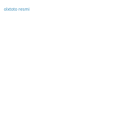
olxtoto resmi