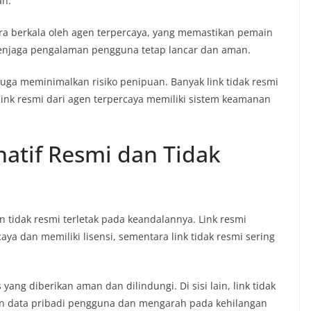
an.
ecara berkala oleh agen terpercaya, yang memastikan pemain
menjaga pengalaman pengguna tetap lancar dan aman.
juga meminimalkan risiko penipuan. Banyak link tidak resmi
link resmi dari agen terpercaya memiliki sistem keamanan
natif Resmi dan Tidak
n tidak resmi terletak pada keandalannya. Link resmi
aya dan memiliki lisensi, sementara link tidak resmi sering
ng diberikan aman dan dilindungi. Di sisi lain, link tidak
n data pribadi pengguna dan mengarah pada kehilangan