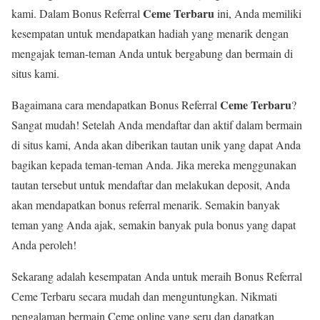
Ceme Terbaru
kami. Dalam Bonus Referral
ini, Anda memiliki
kesempatan untuk mendapatkan hadiah yang menarik dengan
mengajak teman-teman Anda untuk bergabung dan bermain di
situs kami.
Ceme Terbaru
Bagaimana cara mendapatkan Bonus Referral
?
Sangat mudah! Setelah Anda mendaftar dan aktif dalam bermain
di situs kami, Anda akan diberikan tautan unik yang dapat Anda
bagikan kepada teman-teman Anda. Jika mereka menggunakan
tautan tersebut untuk mendaftar dan melakukan deposit, Anda
akan mendapatkan bonus referral menarik. Semakin banyak
teman yang Anda ajak, semakin banyak pula bonus yang dapat
Anda peroleh!
Sekarang adalah kesempatan Anda untuk meraih Bonus Referral
Ceme Terbaru secara mudah dan menguntungkan. Nikmati
pengalaman bermain Ceme online yang seru dan dapatkan