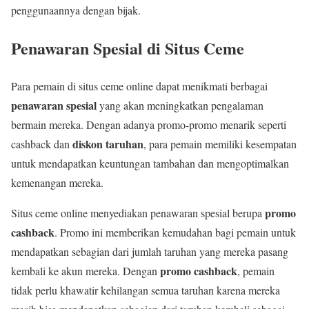
penggunaannya dengan bijak.
Penawaran Spesial di Situs Ceme
Para pemain di situs ceme online dapat menikmati berbagai
penawaran spesial
yang akan meningkatkan pengalaman
bermain mereka. Dengan adanya promo-promo menarik seperti
diskon taruhan
cashback dan
, para pemain memiliki kesempatan
untuk mendapatkan keuntungan tambahan dan mengoptimalkan
kemenangan mereka.
promo
Situs ceme online menyediakan penawaran spesial berupa
cashback
. Promo ini memberikan kemudahan bagi pemain untuk
mendapatkan sebagian dari jumlah taruhan yang mereka pasang
promo cashback
kembali ke akun mereka. Dengan
, pemain
tidak perlu khawatir kehilangan semua taruhan karena mereka