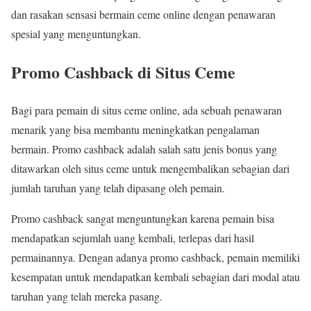
dan rasakan sensasi bermain ceme online dengan penawaran
spesial yang menguntungkan.
Promo Cashback di Situs Ceme
Bagi para pemain di situs ceme online, ada sebuah penawaran
menarik yang bisa membantu meningkatkan pengalaman
bermain. Promo cashback adalah salah satu jenis bonus yang
ditawarkan oleh situs ceme untuk mengembalikan sebagian dari
jumlah taruhan yang telah dipasang oleh pemain.
Promo cashback sangat menguntungkan karena pemain bisa
mendapatkan sejumlah uang kembali, terlepas dari hasil
permainannya. Dengan adanya promo cashback, pemain memiliki
kesempatan untuk mendapatkan kembali sebagian dari modal atau
taruhan yang telah mereka pasang.