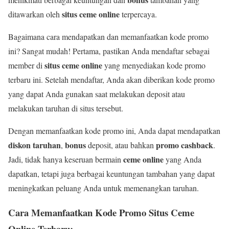
situs ceme online
ditawarkan oleh
terpercaya.
Bagaimana cara mendapatkan dan memanfaatkan kode promo
ini? Sangat mudah! Pertama, pastikan Anda mendaftar sebagai
situs ceme online
member di
yang menyediakan kode promo
terbaru ini. Setelah mendaftar, Anda akan diberikan kode promo
yang dapat Anda gunakan saat melakukan deposit atau
melakukan taruhan di situs tersebut.
Dengan memanfaatkan kode promo ini, Anda dapat mendapatkan
diskon taruhan
bonus
promo cashback
,
deposit, atau bahkan
.
ceme online
Jadi, tidak hanya keseruan bermain
yang Anda
dapatkan, tetapi juga berbagai keuntungan tambahan yang dapat
meningkatkan peluang Anda untuk memenangkan taruhan.
Cara Memanfaatkan Kode Promo Situs Ceme
Online Terbaru: