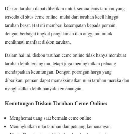
Diskon taruhan dapat diberikan untuk semua jenis taruhan yang
tersedia di situs ceme online, mulai dari taruhan kecil hingga
taruhan besar. Hal ini memberi kesempatan kepada pemain
dengan berbagai tingkat pengalaman dan anggaran untuk
menikmati manfaat diskon taruhan.
Dalam hal ini, diskon taruhan ceme online tidak hanya membuat
taruhan lebih terjangkau, tetapi juga meningkatkan peluang
mendapatkan keuntungan. Dengan potongan harga yang
diberikan, pemain dapat memaksimalkan nilai taruhan mereka dan
menghasilkan lebih banyak kemenangan.
Keuntungan Diskon Taruhan Ceme Online:
Menghemat uang saat bermain ceme online
Meningkatkan nilai taruhan dan peluang kemenangan