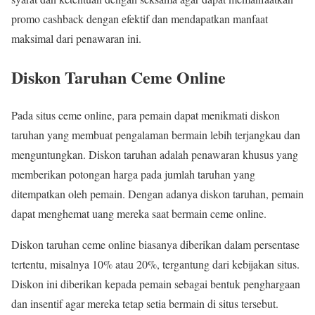
promo cashback dengan efektif dan mendapatkan manfaat
maksimal dari penawaran ini.
Diskon Taruhan Ceme Online
Pada situs ceme online, para pemain dapat menikmati diskon
taruhan yang membuat pengalaman bermain lebih terjangkau dan
menguntungkan. Diskon taruhan adalah penawaran khusus yang
memberikan potongan harga pada jumlah taruhan yang
ditempatkan oleh pemain. Dengan adanya diskon taruhan, pemain
dapat menghemat uang mereka saat bermain ceme online.
Diskon taruhan ceme online biasanya diberikan dalam persentase
tertentu, misalnya 10% atau 20%, tergantung dari kebijakan situs.
Diskon ini diberikan kepada pemain sebagai bentuk penghargaan
dan insentif agar mereka tetap setia bermain di situs tersebut.