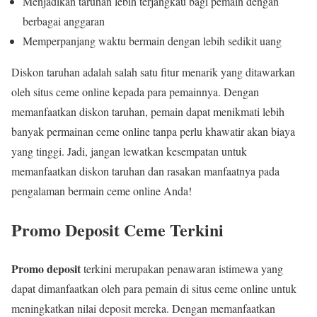
Menjadikan taruhan lebih terjangkau bagi pemain dengan
berbagai anggaran
Memperpanjang waktu bermain dengan lebih sedikit uang
Diskon taruhan adalah salah satu fitur menarik yang ditawarkan
oleh situs ceme online kepada para pemainnya. Dengan
memanfaatkan diskon taruhan, pemain dapat menikmati lebih
banyak permainan ceme online tanpa perlu khawatir akan biaya
yang tinggi. Jadi, jangan lewatkan kesempatan untuk
memanfaatkan diskon taruhan dan rasakan manfaatnya pada
pengalaman bermain ceme online Anda!
Promo Deposit Ceme Terkini
Promo deposit
terkini merupakan penawaran istimewa yang
dapat dimanfaatkan oleh para pemain di situs ceme online untuk
meningkatkan nilai deposit mereka. Dengan memanfaatkan