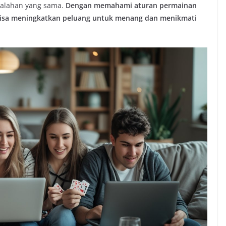
salahan yang sama.
Dengan memahami aturan permainan
bisa meningkatkan peluang untuk menang dan menikmati