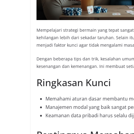
Mempelajari strategi bermain yang tepat sanga
kehilangan lebih dari sekadar taruhan. Selain 
menjadi faktor kunci agar tidak mengalami masa
Dengan beberapa tips dan trik, kesalahan umum
kesenangan dan kemenangan. Ini membuat setia
Ringkasan Kunci
Memahami aturan dasar membantu me
Manajemen modal yang baik sangat pen
Keamanan data pribadi harus selalu dij