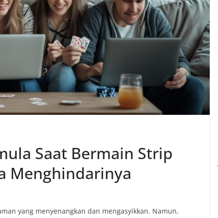
la Saat Bermain Strip
ra Menghindarinya
galaman yang menyenangkan dan mengasyikkan. Namun,