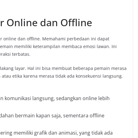
r Online dan Offline
er online dan offline. Memahami perbedaan ini dapat
 pemain memiliki keterampilan membaca emosi lawan. Ini
raksi terbatas.
lakang layar. Hal ini bisa membuat beberapa pemain merasa
 atau etika karena merasa tidak ada konsekuensi langsung.
kan komunikasi langsung, sedangkan online lebih
ahan bermain kapan saja, sementara offline
ering memiliki grafik dan animasi, yang tidak ada