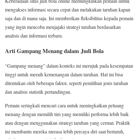
Keberadaan situs judi bola online memungkinkan pemain untuk
mengakses informasi secara cepat dan melakukan taruhan kapan
saja dan di mana saja. Ini memberikan fleksibilitas kepada pemain
yang ingin mencoba menjajaki strategi taruhan berdasarkan
analisis dan informasi terbaru.
Arti Gampang Menang dalam Judi Bola
“Gampang menang” dalam konteks ini merujuk pada kesempatan
tinggi untuk meraih kemenangan dalam taruhan. Hal ini bisa
ditentukan oleh beberapa faktor, seperti pemilihan jenis taruhan
dan analisis statistik pertandingan.
Pemain seringkali mencari cara untuk meningkatkan peluang
menang dengan memilih tim yang memiliki performa lebih baik
atau dengan menggunakan strategi taruhan yang cermat. Praktik
ini membantu mereka merasa lebih percaya diri saat bertaruh,