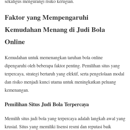
sekaligus mengurangi risiko kerugian.
Faktor yang Mempengaruhi
Kemudahan Menang di Judi Bola
Online
Kemudahan untuk memenangkan taruhan bola online
dipengaruhi oleh beberapa faktor penting. Pemilihan situs yang
terpercaya, strategi bertaruh yang efektif, serta pengelolaan modal
dan risiko menjadi kunci utama untuk meningkatkan peluang
kemenangan.
Pemilihan Situs Judi Bola Terpercaya
Memilih situs judi bola yang terpercaya adalah langkah awal yang
krusial. Situs yang memiliki lisensi resmi dan reputasi baik