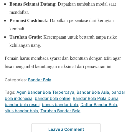
Bonus Selamat Datang:
Dapatkan tambahan modal saat
mendaftar.
Promosi Cashback:
Dapatkan persentase dari kerugian
kembali.
Taruhan Gratis:
Kesempatan untuk bertaruh tanpa risiko
kehilangan uang.
Pemain harus membaca syarat dan ketentuan dengan teliti agar
bisa mengambil keuntungan maksimal dari penawaran ini.
Categories:
Bandar Bola
Tags:
Agen Bandar Bola Terpercaya
,
Bandar Bola Asia
,
bandar
bola indonesia
,
bandar bola online
,
Bandar Bola Piala Dunia
,
bandar bola resmi
,
bonus bandar bola
,
Daftar Bandar Bola
,
situs bandar bola
,
Taruhan Bandar Bola
Leave a Comment