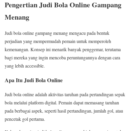
Pengertian Judi Bola Online Gampang
Menang
Judi bola online gampang menang mengacu pada bentuk
perjudian yang mempermudah pemain untuk memperoleh
kemenangan. Konsep ini menarik banyak penggemar, terutama
bagi mereka yang ingin mencoba peruntungannya dengan cara
yang lebih accessible.
Apa Itu Judi Bola Online
Judi bola online adalah aktivitas taruhan pada pertandingan sepak
bola melalui platform digital. Pemain dapat memasang taruhan
pada berbagai aspek, seperti hasil pertandingan, jumlah gol, atau
pencetak gol pertama.