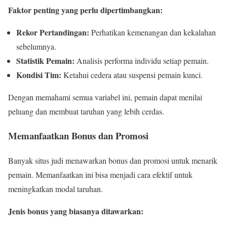
Faktor penting yang perlu dipertimbangkan:
Rekor Pertandingan:
Perhatikan kemenangan dan kekalahan
sebelumnya.
Statistik Pemain:
Analisis performa individu setiap pemain.
Kondisi Tim:
Ketahui cedera atau suspensi pemain kunci.
Dengan memahami semua variabel ini, pemain dapat menilai
peluang dan membuat taruhan yang lebih cerdas.
Memanfaatkan Bonus dan Promosi
Banyak situs judi menawarkan bonus dan promosi untuk menarik
pemain. Memanfaatkan ini bisa menjadi cara efektif untuk
meningkatkan modal taruhan.
Jenis bonus yang biasanya ditawarkan: