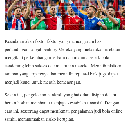
Kesadaran akan faktor-faktor yang memengaruhi hasil
pertandingan sangat penting. Mereka yang melakukan riset dan
mengikuti perkembangan terbaru dalam dunia sepak bola
cenderung lebih sukses dalam taruhan mereka. Memilih platform
taruhan yang terpercaya dan memiliki reputasi baik juga dapat
menjadi kunci untuk meraih kemenangan.
Selain itu, pengelolaan bankroll yang baik dan disiplin dalam
bertaruh akan membantu menjaga kestabilan finansial. Dengan
cara ini, seseorang dapat menikmati pengalaman judi bola online
sambil meminimalkan risiko kerugian.