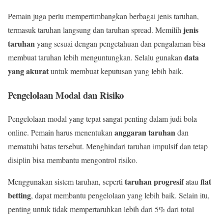
Pemain juga perlu mempertimbangkan berbagai jenis taruhan,
jenis
termasuk taruhan langsung dan taruhan spread. Memilih
taruhan
yang sesuai dengan pengetahuan dan pengalaman bisa
data
membuat taruhan lebih menguntungkan. Selalu gunakan
yang akurat
untuk membuat keputusan yang lebih baik.
Pengelolaan Modal dan Risiko
Pengelolaan modal yang tepat sangat penting dalam judi bola
anggaran taruhan
online. Pemain harus menentukan
dan
mematuhi batas tersebut. Menghindari taruhan impulsif dan tetap
disiplin bisa membantu mengontrol risiko.
taruhan progresif
flat
Menggunakan sistem taruhan, seperti
atau
betting
, dapat membantu pengelolaan yang lebih baik. Selain itu,
penting untuk tidak mempertaruhkan lebih dari 5% dari total