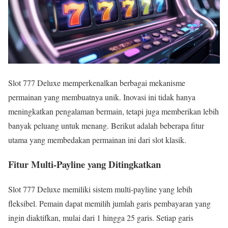
Slot 777 Deluxe memperkenalkan berbagai mekanisme
permainan yang membuatnya unik. Inovasi ini tidak hanya
meningkatkan pengalaman bermain, tetapi juga memberikan lebih
banyak peluang untuk menang. Berikut adalah beberapa fitur
utama yang membedakan permainan ini dari slot klasik.
Fitur Multi-Payline yang Ditingkatkan
Slot 777 Deluxe memiliki sistem multi-payline yang lebih
fleksibel. Pemain dapat memilih jumlah garis pembayaran yang
ingin diaktifkan, mulai dari 1 hingga 25 garis. Setiap garis