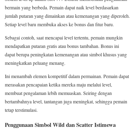
bermain yang berbeda. Pemain dapat naik level berdasarkan
jumlah putaran yang dimainkan atau kemenangan yang diperoleh.
Setiap level baru membuka akses ke bonus dan fitur baru.
Sebagai contoh, saat mencapai level tertentu, pemain mungkin
mendapatkan putaran gratis atau bonus tambahan. Bonus ini
dapat berupa peningkatan kemenangan atau simbol khusus yang
meningkatkan peluang menang.
Ini menambah elemen kompetitif dalam permainan. Pemain dapat
merasakan pencapaian ketika mereka maju melalui level,
membuat pengalaman lebih memuaskan. Seiring dengan
bertambahnya level, tantangan juga meningkat, sehingga pemain
tetap terstimulasi.
Penggunaan Simbol Wild dan Scatter Istimewa