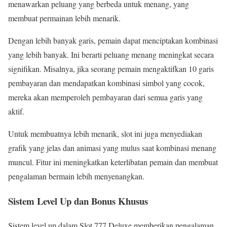
menawarkan peluang yang berbeda untuk menang, yang
membuat permainan lebih menarik.
Dengan lebih banyak garis, pemain dapat menciptakan kombinasi
yang lebih banyak. Ini berarti peluang menang meningkat secara
signifikan. Misalnya, jika seorang pemain mengaktifkan 10 garis
pembayaran dan mendapatkan kombinasi simbol yang cocok,
mereka akan memperoleh pembayaran dari semua garis yang
aktif.
Untuk membuatnya lebih menarik, slot ini juga menyediakan
grafik yang jelas dan animasi yang mulus saat kombinasi menang
muncul. Fitur ini meningkatkan keterlibatan pemain dan membuat
pengalaman bermain lebih menyenangkan.
Sistem Level Up dan Bonus Khusus
Sistem level up dalam Slot 777 Deluxe memberikan pengalaman