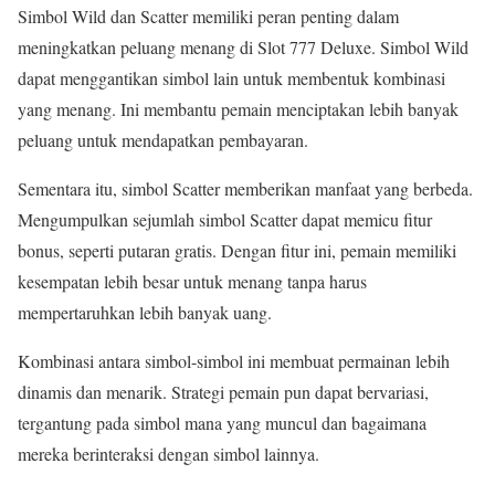
Simbol Wild dan Scatter memiliki peran penting dalam
meningkatkan peluang menang di Slot 777 Deluxe. Simbol Wild
dapat menggantikan simbol lain untuk membentuk kombinasi
yang menang. Ini membantu pemain menciptakan lebih banyak
peluang untuk mendapatkan pembayaran.
Sementara itu, simbol Scatter memberikan manfaat yang berbeda.
Mengumpulkan sejumlah simbol Scatter dapat memicu fitur
bonus, seperti putaran gratis. Dengan fitur ini, pemain memiliki
kesempatan lebih besar untuk menang tanpa harus
mempertaruhkan lebih banyak uang.
Kombinasi antara simbol-simbol ini membuat permainan lebih
dinamis dan menarik. Strategi pemain pun dapat bervariasi,
tergantung pada simbol mana yang muncul dan bagaimana
mereka berinteraksi dengan simbol lainnya.