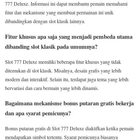
777 Deluxe. Informasi ini dapat membantu pemain memahami
fitur dan mekanisme yang membuat permainan ini unik
dibandingkan dengan slot klasik lainnya.
Fitur khusus apa saja yang menjadi pembeda utama
dibanding slot klasik pada umumnya?
Slot 777 Deluxe memiliki beberapa fitur khusus yang tidak
ditemukan di slot klasik. Misalnya, desain grafis yang lebih
modern dan interaktif. Selain itu, terdapat juga tema yang lebih
bervariasi dan cara bermain yang lebih dinamis.
Bagaimana mekanisme bonus putaran gratis bekerja
dan apa syarat pemicunya?
Bonus putaran gratis di Slot 777 Deluxe diaktifkan ketika pemain
mendapatkan simbol tertentu. Syarat pemicunya biasanya