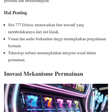
personal dan menyenangkan.
Hal Penting
Slot 777 Deluxe menawarkan fitur inovatif yang
membedakannya dari slot klasik.
Visual dan audio berkualitas tinggi meningkatkan pengalaman
bermain.
Teknologi terbaru memungkinkan integrasi sosial dalam
permainan.
Inovasi Mekanisme Permainan