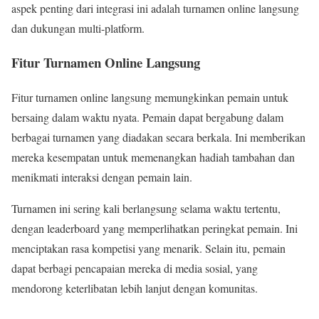
aspek penting dari integrasi ini adalah turnamen online langsung
dan dukungan multi-platform.
Fitur Turnamen Online Langsung
Fitur turnamen online langsung memungkinkan pemain untuk
bersaing dalam waktu nyata. Pemain dapat bergabung dalam
berbagai turnamen yang diadakan secara berkala. Ini memberikan
mereka kesempatan untuk memenangkan hadiah tambahan dan
menikmati interaksi dengan pemain lain.
Turnamen ini sering kali berlangsung selama waktu tertentu,
dengan leaderboard yang memperlihatkan peringkat pemain. Ini
menciptakan rasa kompetisi yang menarik. Selain itu, pemain
dapat berbagi pencapaian mereka di media sosial, yang
mendorong keterlibatan lebih lanjut dengan komunitas.