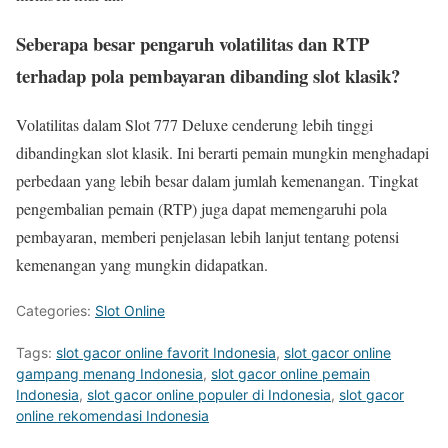
Seberapa besar pengaruh volatilitas dan RTP
terhadap pola pembayaran dibanding slot klasik?
Volatilitas dalam Slot 777 Deluxe cenderung lebih tinggi
dibandingkan slot klasik. Ini berarti pemain mungkin menghadapi
perbedaan yang lebih besar dalam jumlah kemenangan. Tingkat
pengembalian pemain (RTP) juga dapat memengaruhi pola
pembayaran, memberi penjelasan lebih lanjut tentang potensi
kemenangan yang mungkin didapatkan.
Categories:
Slot Online
Tags:
slot gacor online favorit Indonesia
,
slot gacor online
gampang menang Indonesia
,
slot gacor online pemain
Indonesia
,
slot gacor online populer di Indonesia
,
slot gacor
online rekomendasi Indonesia