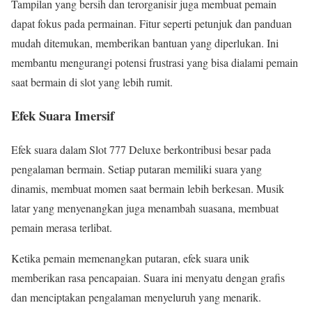
Tampilan yang bersih dan terorganisir juga membuat pemain
dapat fokus pada permainan. Fitur seperti petunjuk dan panduan
mudah ditemukan, memberikan bantuan yang diperlukan. Ini
membantu mengurangi potensi frustrasi yang bisa dialami pemain
saat bermain di slot yang lebih rumit.
Efek Suara Imersif
Efek suara dalam Slot 777 Deluxe berkontribusi besar pada
pengalaman bermain. Setiap putaran memiliki suara yang
dinamis, membuat momen saat bermain lebih berkesan. Musik
latar yang menyenangkan juga menambah suasana, membuat
pemain merasa terlibat.
Ketika pemain memenangkan putaran, efek suara unik
memberikan rasa pencapaian. Suara ini menyatu dengan grafis
dan menciptakan pengalaman menyeluruh yang menarik.