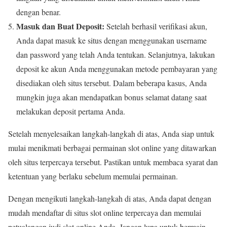
dengan benar.
Masuk dan Buat Deposit:
Setelah berhasil verifikasi akun,
Anda dapat masuk ke situs dengan menggunakan username
dan password yang telah Anda tentukan. Selanjutnya, lakukan
deposit ke akun Anda menggunakan metode pembayaran yang
disediakan oleh situs tersebut. Dalam beberapa kasus, Anda
mungkin juga akan mendapatkan bonus selamat datang saat
melakukan deposit pertama Anda.
Setelah menyelesaikan langkah-langkah di atas, Anda siap untuk
mulai menikmati berbagai permainan slot online yang ditawarkan
oleh situs terpercaya tersebut. Pastikan untuk membaca syarat dan
ketentuan yang berlaku sebelum memulai permainan.
Dengan mengikuti langkah-langkah di atas, Anda dapat dengan
mudah mendaftar di situs slot online terpercaya dan memulai
petualangan judi slot online Anda. Jangan lupa untuk bermain