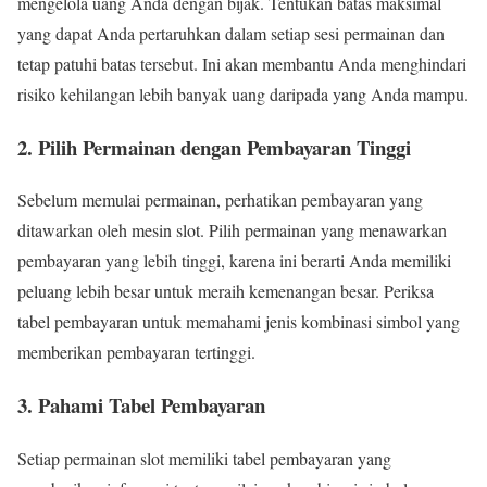
mengelola uang Anda dengan bijak. Tentukan batas maksimal
yang dapat Anda pertaruhkan dalam setiap sesi permainan dan
tetap patuhi batas tersebut. Ini akan membantu Anda menghindari
risiko kehilangan lebih banyak uang daripada yang Anda mampu.
2. Pilih Permainan dengan Pembayaran Tinggi
Sebelum memulai permainan, perhatikan pembayaran yang
ditawarkan oleh mesin slot. Pilih permainan yang menawarkan
pembayaran yang lebih tinggi, karena ini berarti Anda memiliki
peluang lebih besar untuk meraih kemenangan besar. Periksa
tabel pembayaran untuk memahami jenis kombinasi simbol yang
memberikan pembayaran tertinggi.
3. Pahami Tabel Pembayaran
Setiap permainan slot memiliki tabel pembayaran yang