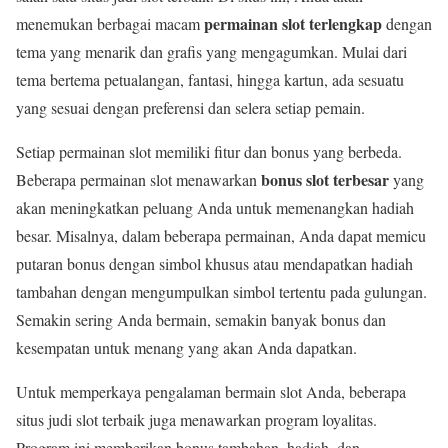
permainan slot terlengkap
menemukan berbagai macam
dengan
tema yang menarik dan grafis yang mengagumkan. Mulai dari
tema bertema petualangan, fantasi, hingga kartun, ada sesuatu
yang sesuai dengan preferensi dan selera setiap pemain.
Setiap permainan slot memiliki fitur dan bonus yang berbeda.
bonus slot terbesar
Beberapa permainan slot menawarkan
yang
akan meningkatkan peluang Anda untuk memenangkan hadiah
besar. Misalnya, dalam beberapa permainan, Anda dapat memicu
putaran bonus dengan simbol khusus atau mendapatkan hadiah
tambahan dengan mengumpulkan simbol tertentu pada gulungan.
Semakin sering Anda bermain, semakin banyak bonus dan
kesempatan untuk menang yang akan Anda dapatkan.
Untuk memperkaya pengalaman bermain slot Anda, beberapa
situs judi slot terbaik juga menawarkan program loyalitas.
Program ini memberikan bonus tambahan, hadiah, dan