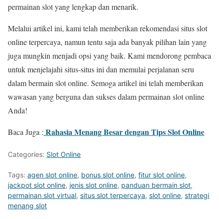
permainan slot yang lengkap dan menarik.
Melalui artikel ini, kami telah memberikan rekomendasi situs slot
online terpercaya, namun tentu saja ada banyak pilihan lain yang
juga mungkin menjadi opsi yang baik. Kami mendorong pembaca
untuk menjelajahi situs-situs ini dan memulai perjalanan seru
dalam bermain slot online. Semoga artikel ini telah memberikan
wawasan yang berguna dan sukses dalam permainan slot online
Anda!
Rahasia Menang Besar dengan Tips Slot Online
Baca Juga :
Categories:
Slot Online
Tags:
agen slot online
,
bonus slot online
,
fitur slot online
,
jackpot slot online
,
jenis slot online
,
panduan bermain slot
,
permainan slot virtual
,
situs slot terpercaya
,
slot online
,
strategi
menang slot