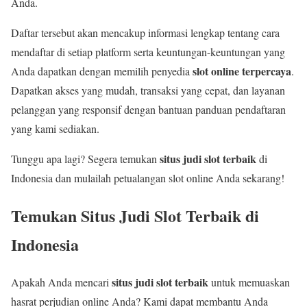
Anda.
Daftar tersebut akan mencakup informasi lengkap tentang cara
mendaftar di setiap platform serta keuntungan-keuntungan yang
slot online terpercaya
Anda dapatkan dengan memilih penyedia
.
Dapatkan akses yang mudah, transaksi yang cepat, dan layanan
pelanggan yang responsif dengan bantuan panduan pendaftaran
yang kami sediakan.
situs judi slot terbaik
Tunggu apa lagi? Segera temukan
di
Indonesia dan mulailah petualangan slot online Anda sekarang!
Temukan Situs Judi Slot Terbaik di
Indonesia
situs judi slot terbaik
Apakah Anda mencari
untuk memuaskan
hasrat perjudian online Anda? Kami dapat membantu Anda