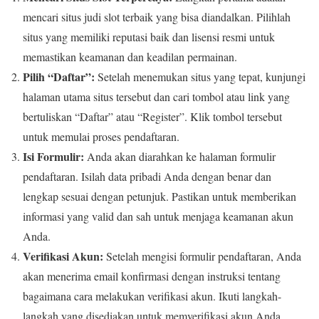
mencari situs judi slot terbaik yang bisa diandalkan. Pilihlah
situs yang memiliki reputasi baik dan lisensi resmi untuk
memastikan keamanan dan keadilan permainan.
Pilih “Daftar”:
Setelah menemukan situs yang tepat, kunjungi
halaman utama situs tersebut dan cari tombol atau link yang
bertuliskan “Daftar” atau “Register”. Klik tombol tersebut
untuk memulai proses pendaftaran.
Isi Formulir:
Anda akan diarahkan ke halaman formulir
pendaftaran. Isilah data pribadi Anda dengan benar dan
lengkap sesuai dengan petunjuk. Pastikan untuk memberikan
informasi yang valid dan sah untuk menjaga keamanan akun
Anda.
Verifikasi Akun:
Setelah mengisi formulir pendaftaran, Anda
akan menerima email konfirmasi dengan instruksi tentang
bagaimana cara melakukan verifikasi akun. Ikuti langkah-
langkah yang disediakan untuk memverifikasi akun Anda