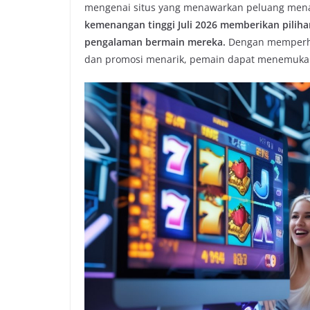
mengenai situs yang menawarkan peluang mena
kemenangan tinggi Juli 2026 memberikan pilih
pengalaman bermain mereka.
Dengan memperhati
dan promosi menarik, pemain dapat menemukan