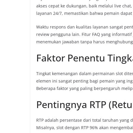
akses cepat ke dukungan, baik melalui live chat
layanan 24/7, memastikan bahwa pemain dapat 
Waktu respons dan kualitas layanan sangat penti
review pengguna lain. Fitur FAQ yang informat
menemukan jawaban tanpa harus menghubungi
Faktor Penentu Ting
Tingkat kemenangan dalam permainan slot dite
elemen ini sangat penting bagi pemain yang i
Beberapa faktor yang paling berpengaruh meliput
Pentingnya RTP (Retur
RTP adalah persentase dari total taruhan yang
Misalnya, slot dengan RTP 96% akan mengembali