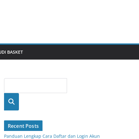
UDI BASKET
Searc
h
Recent Posts
Panduan Lengkap Cara Daftar dan Login Akun