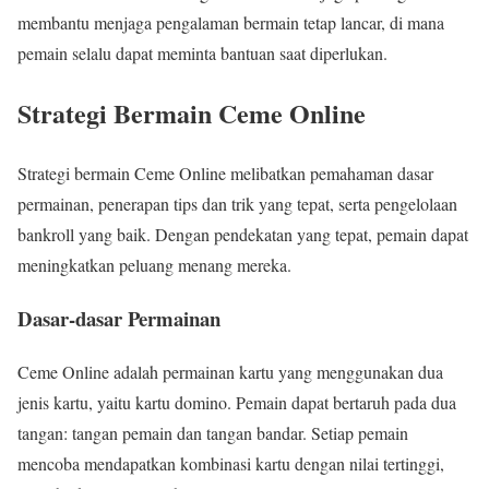
membantu menjaga pengalaman bermain tetap lancar, di mana
pemain selalu dapat meminta bantuan saat diperlukan.
Strategi Bermain Ceme Online
Strategi bermain Ceme Online melibatkan pemahaman dasar
permainan, penerapan tips dan trik yang tepat, serta pengelolaan
bankroll yang baik. Dengan pendekatan yang tepat, pemain dapat
meningkatkan peluang menang mereka.
Dasar-dasar Permainan
Ceme Online adalah permainan kartu yang menggunakan dua
jenis kartu, yaitu kartu domino. Pemain dapat bertaruh pada dua
tangan: tangan pemain dan tangan bandar. Setiap pemain
mencoba mendapatkan kombinasi kartu dengan nilai tertinggi,