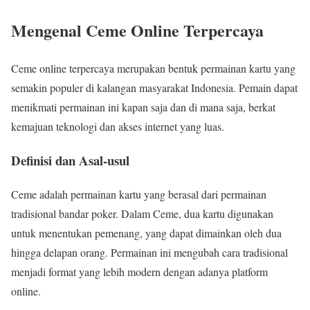
Mengenal Ceme Online Terpercaya
Ceme online terpercaya merupakan bentuk permainan kartu yang
semakin populer di kalangan masyarakat Indonesia. Pemain dapat
menikmati permainan ini kapan saja dan di mana saja, berkat
kemajuan teknologi dan akses internet yang luas.
Definisi dan Asal-usul
Ceme adalah permainan kartu yang berasal dari permainan
tradisional bandar poker. Dalam Ceme, dua kartu digunakan
untuk menentukan pemenang, yang dapat dimainkan oleh dua
hingga delapan orang. Permainan ini mengubah cara tradisional
menjadi format yang lebih modern dengan adanya platform
online.