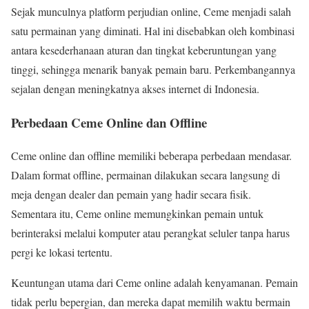
Sejak munculnya platform perjudian online, Ceme menjadi salah
satu permainan yang diminati. Hal ini disebabkan oleh kombinasi
antara kesederhanaan aturan dan tingkat keberuntungan yang
tinggi, sehingga menarik banyak pemain baru. Perkembangannya
sejalan dengan meningkatnya akses internet di Indonesia.
Perbedaan Ceme Online dan Offline
Ceme online dan offline memiliki beberapa perbedaan mendasar.
Dalam format offline, permainan dilakukan secara langsung di
meja dengan dealer dan pemain yang hadir secara fisik.
Sementara itu, Ceme online memungkinkan pemain untuk
berinteraksi melalui komputer atau perangkat seluler tanpa harus
pergi ke lokasi tertentu.
Keuntungan utama dari Ceme online adalah kenyamanan. Pemain
tidak perlu bepergian, dan mereka dapat memilih waktu bermain