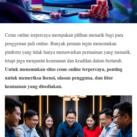
Ceme online terpercaya merupakan pilihan menarik bagi para
penggemar judi online. Banyak pemain ingin menemukan
platform yang tidak hanya menawarkan permainan yang menarik,
tetapi juga menjamin keamanan dan keadilan dalam bertaruh.
Untuk menemukan situs ceme online terpercaya, penting
untuk memeriksa lisensi, ulasan pengguna, dan fitur
keamanan yang disediakan.