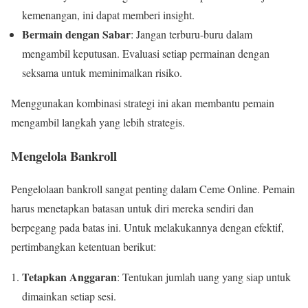
kemenangan, ini dapat memberi insight.
Bermain dengan Sabar
: Jangan terburu-buru dalam
mengambil keputusan. Evaluasi setiap permainan dengan
seksama untuk meminimalkan risiko.
Menggunakan kombinasi strategi ini akan membantu pemain
mengambil langkah yang lebih strategis.
Mengelola Bankroll
Pengelolaan bankroll sangat penting dalam Ceme Online. Pemain
harus menetapkan batasan untuk diri mereka sendiri dan
berpegang pada batas ini. Untuk melakukannya dengan efektif,
pertimbangkan ketentuan berikut:
Tetapkan Anggaran
: Tentukan jumlah uang yang siap untuk
dimainkan setiap sesi.