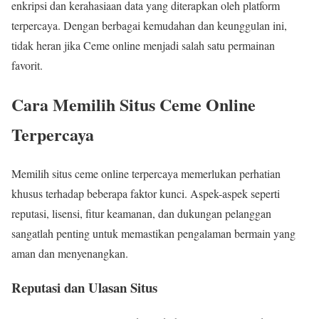
enkripsi dan kerahasiaan data yang diterapkan oleh platform
terpercaya. Dengan berbagai kemudahan dan keunggulan ini,
tidak heran jika Ceme online menjadi salah satu permainan
favorit.
Cara Memilih Situs Ceme Online
Terpercaya
Memilih situs ceme online terpercaya memerlukan perhatian
khusus terhadap beberapa faktor kunci. Aspek-aspek seperti
reputasi, lisensi, fitur keamanan, dan dukungan pelanggan
sangatlah penting untuk memastikan pengalaman bermain yang
aman dan menyenangkan.
Reputasi dan Ulasan Situs