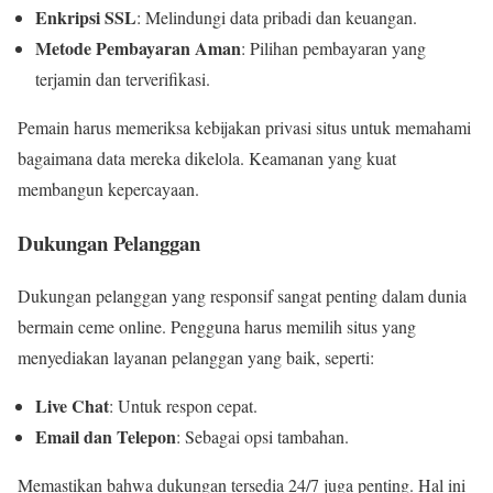
Enkripsi SSL
: Melindungi data pribadi dan keuangan.
Metode Pembayaran Aman
: Pilihan pembayaran yang
terjamin dan terverifikasi.
Pemain harus memeriksa kebijakan privasi situs untuk memahami
bagaimana data mereka dikelola. Keamanan yang kuat
membangun kepercayaan.
Dukungan Pelanggan
Dukungan pelanggan yang responsif sangat penting dalam dunia
bermain ceme online. Pengguna harus memilih situs yang
menyediakan layanan pelanggan yang baik, seperti:
Live Chat
: Untuk respon cepat.
Email dan Telepon
: Sebagai opsi tambahan.
Memastikan bahwa dukungan tersedia 24/7 juga penting. Hal ini