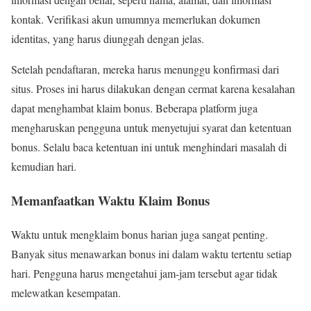
kontak. Verifikasi akun umumnya memerlukan dokumen
identitas, yang harus diunggah dengan jelas.
Setelah pendaftaran, mereka harus menunggu konfirmasi dari
situs. Proses ini harus dilakukan dengan cermat karena kesalahan
dapat menghambat klaim bonus. Beberapa platform juga
mengharuskan pengguna untuk menyetujui syarat dan ketentuan
bonus. Selalu baca ketentuan ini untuk menghindari masalah di
kemudian hari.
Memanfaatkan Waktu Klaim Bonus
Waktu untuk mengklaim bonus harian juga sangat penting.
Banyak situs menawarkan bonus ini dalam waktu tertentu setiap
hari. Pengguna harus mengetahui jam-jam tersebut agar tidak
melewatkan kesempatan.