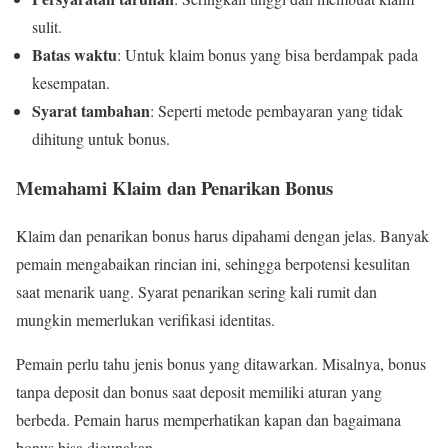
sulit.
Batas waktu
: Untuk klaim bonus yang bisa berdampak pada
kesempatan.
Syarat tambahan
: Seperti metode pembayaran yang tidak
dihitung untuk bonus.
Memahami Klaim dan Penarikan Bonus
Klaim dan penarikan bonus harus dipahami dengan jelas. Banyak
pemain mengabaikan rincian ini, sehingga berpotensi kesulitan
saat menarik uang. Syarat penarikan sering kali rumit dan
mungkin memerlukan verifikasi identitas.
Pemain perlu tahu jenis bonus yang ditawarkan. Misalnya, bonus
tanpa deposit dan bonus saat deposit memiliki aturan yang
berbeda. Pemain harus memperhatikan kapan dan bagaimana
bonus bisa digunakan.