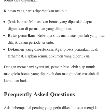
Rincian yang harus diperhatikan meliputi:
Jenis bonus
: Memastikan bonus yang diperoleh dapat
digunakan di permainan yang diinginkan.
Batas penarikan
: Beberapa situs membatasi jumlah yang bisa
ditarik dalam periode tertentu.
Dokumen yang diperlukan
: Agar proses penarikan tidak
terhambat, siapkan semua dokumen yang diperlukan.
Dengan memahami syarat ini, pemain bisa lebih siap untuk
mengelola bonus yang diperoleh dan menghindari masalah di
kemudian hari.
Frequently Asked Questions
Ada beberapa hal penting yang perlu diketahui saat mengklaim