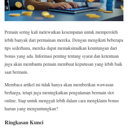
Pemain sering kali melewatkan kesempatan untuk memperoleh
lebih banyak dari permainan mereka. Dengan mengikuti beberapa
tips sederhana, mereka dapat memaksimalkan keuntungan dari
bonus yang ada. Informasi penting tentang syarat dan ketentuan
juga akan membantu pemain membuat keputusan yang lebih baik
saat bermain.
Membaca artikel ini tidak hanya akan memberikan wawasan
berharga, tetapi juga meningkatkan pengalaman bermain slot
online. Siap untuk menggali lebih dalam cara mengklaim bonus
harian yang menguntungkan?
Ringkasan Kunci