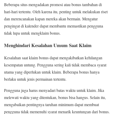
Beberapa situs mengadakan promosi atau bonus tambahan di
hari-hari tertentu. Oleh karena itu, penting untuk melakukan riset
dan merencanakan kapan mereka akan bermain. Mengatur
pengingat di kalender dapat membantu memastikan pengguna
tidak lupa untuk mengklaim bonus.
Menghindari Kesalahan Umum Saat Klaim
Kesalahan saat klaim bonus dapat mengakibatkan kehilangan
kesempatan untung. Pengguna sering kali tidak membaca syarat
utama yang diperlukan untuk klaim. Beberapa bonus hanya
berlaku untuk jenis permainan tertentu.
Pengguna juga harus menyadari batas waktu untuk klaim. Jika
melewati waktu yang ditentukan, bonus bisa hangus. Selain itu,
mengabaikan pentingnya taruhan minimum dapat membuat
pengguna tidak memenuhi syarat menarik keuntungan dari bonus.