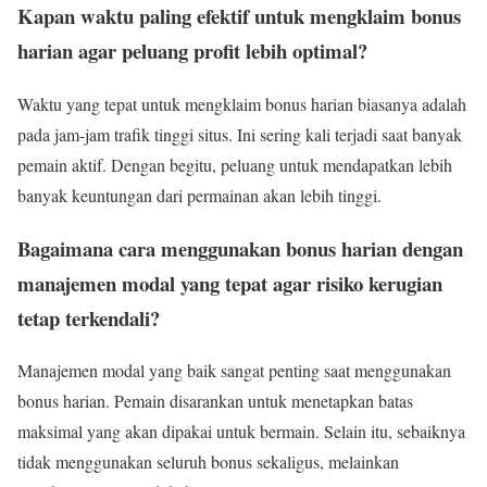
Kapan waktu paling efektif untuk mengklaim bonus
harian agar peluang profit lebih optimal?
Waktu yang tepat untuk mengklaim bonus harian biasanya adalah
pada jam-jam trafik tinggi situs. Ini sering kali terjadi saat banyak
pemain aktif. Dengan begitu, peluang untuk mendapatkan lebih
banyak keuntungan dari permainan akan lebih tinggi.
Bagaimana cara menggunakan bonus harian dengan
manajemen modal yang tepat agar risiko kerugian
tetap terkendali?
Manajemen modal yang baik sangat penting saat menggunakan
bonus harian. Pemain disarankan untuk menetapkan batas
maksimal yang akan dipakai untuk bermain. Selain itu, sebaiknya
tidak menggunakan seluruh bonus sekaligus, melainkan