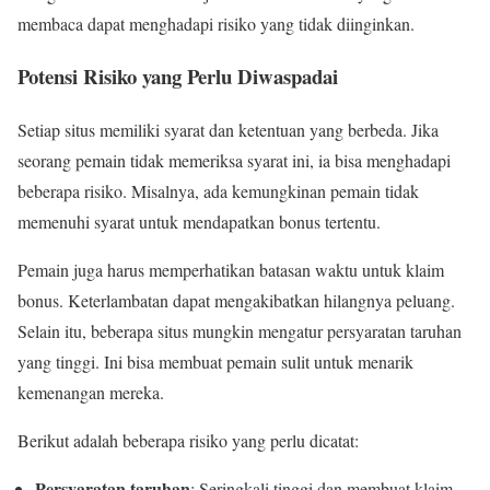
membaca dapat menghadapi risiko yang tidak diinginkan.
Potensi Risiko yang Perlu Diwaspadai
Setiap situs memiliki syarat dan ketentuan yang berbeda. Jika
seorang pemain tidak memeriksa syarat ini, ia bisa menghadapi
beberapa risiko. Misalnya, ada kemungkinan pemain tidak
memenuhi syarat untuk mendapatkan bonus tertentu.
Pemain juga harus memperhatikan batasan waktu untuk klaim
bonus. Keterlambatan dapat mengakibatkan hilangnya peluang.
Selain itu, beberapa situs mungkin mengatur persyaratan taruhan
yang tinggi. Ini bisa membuat pemain sulit untuk menarik
kemenangan mereka.
Berikut adalah beberapa risiko yang perlu dicatat:
Persyaratan taruhan
: Seringkali tinggi dan membuat klaim