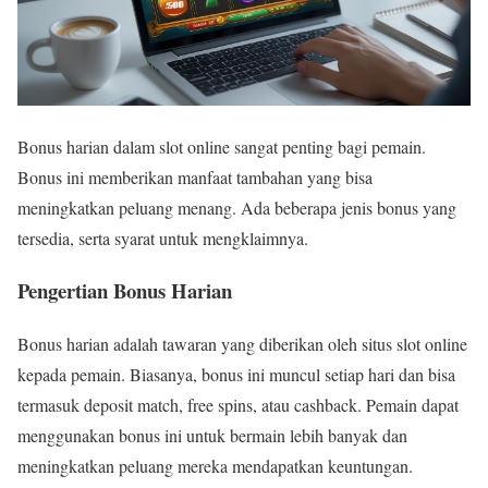
Bonus harian dalam slot online sangat penting bagi pemain.
Bonus ini memberikan manfaat tambahan yang bisa
meningkatkan peluang menang. Ada beberapa jenis bonus yang
tersedia, serta syarat untuk mengklaimnya.
Pengertian Bonus Harian
Bonus harian adalah tawaran yang diberikan oleh situs slot online
kepada pemain. Biasanya, bonus ini muncul setiap hari dan bisa
termasuk deposit match, free spins, atau cashback. Pemain dapat
menggunakan bonus ini untuk bermain lebih banyak dan
meningkatkan peluang mereka mendapatkan keuntungan.