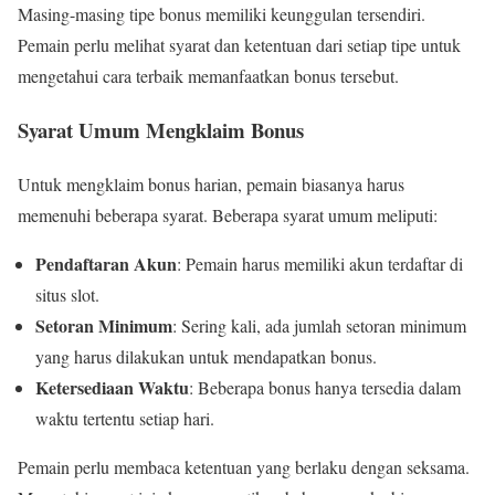
Masing-masing tipe bonus memiliki keunggulan tersendiri.
Pemain perlu melihat syarat dan ketentuan dari setiap tipe untuk
mengetahui cara terbaik memanfaatkan bonus tersebut.
Syarat Umum Mengklaim Bonus
Untuk mengklaim bonus harian, pemain biasanya harus
memenuhi beberapa syarat. Beberapa syarat umum meliputi:
Pendaftaran Akun
: Pemain harus memiliki akun terdaftar di
situs slot.
Setoran Minimum
: Sering kali, ada jumlah setoran minimum
yang harus dilakukan untuk mendapatkan bonus.
Ketersediaan Waktu
: Beberapa bonus hanya tersedia dalam
waktu tertentu setiap hari.
Pemain perlu membaca ketentuan yang berlaku dengan seksama.