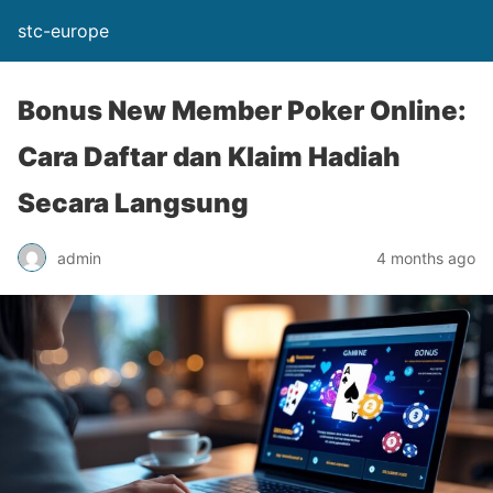
stc-europe
Bonus New Member Poker Online:
Cara Daftar dan Klaim Hadiah
Secara Langsung
admin
4 months ago