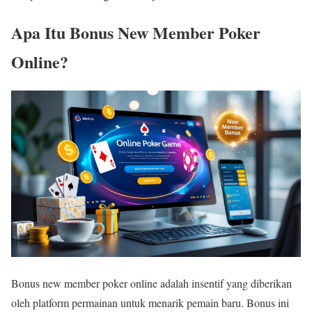
Apa Itu Bonus New Member Poker
Online?
Bonus new member poker online adalah insentif yang diberikan
oleh platform permainan untuk menarik pemain baru. Bonus ini