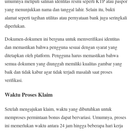
umumnya meliputi salinan identitas resmi seperti KTP atau paspor
yang menunjukkan nama dan tanggal lahir. Selain itu, bukti
alamat seperti tagihan utilitas atau pernyataan bank juga seringkali
diperlukan.
Dokumen-dokumen ini berguna untuk memverifikasi identitas
dan memastikan bahwa pengguna sesuai dengan syarat yang
ditetapkan oleh platform. Pengguna harus memastikan bahwa
semua dokumen yang diunggah memiliki kualitas gambar yang
baik dan tidak kabur agar tidak terjadi masalah saat proses
verifikasi.
Waktu Proses Klaim
Setelah mengajukan klaim, waktu yang dibutuhkan untuk
memproses permintaan bonus dapat bervariasi. Umumnya, proses
ini memerlukan waktu antara 24 jam hingga beberapa hari kerja