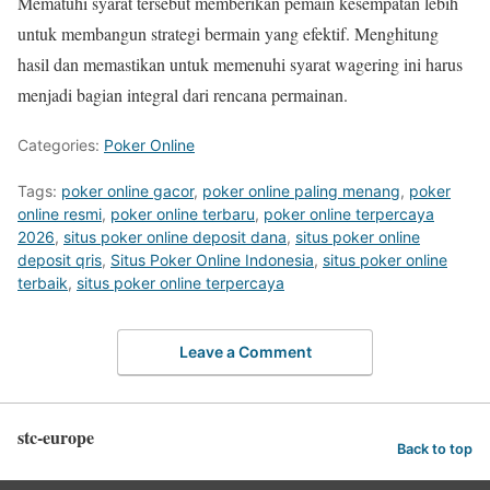
Mematuhi syarat tersebut memberikan pemain kesempatan lebih
untuk membangun strategi bermain yang efektif. Menghitung
hasil dan memastikan untuk memenuhi syarat wagering ini harus
menjadi bagian integral dari rencana permainan.
Categories:
Poker Online
Tags:
poker online gacor
,
poker online paling menang
,
poker
online resmi
,
poker online terbaru
,
poker online terpercaya
2026
,
situs poker online deposit dana
,
situs poker online
deposit qris
,
Situs Poker Online Indonesia
,
situs poker online
terbaik
,
situs poker online terpercaya
Leave a Comment
stc-europe
Back to top