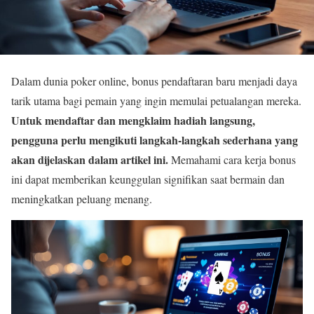
Dalam dunia poker online, bonus pendaftaran baru menjadi daya
tarik utama bagi pemain yang ingin memulai petualangan mereka.
Untuk mendaftar dan mengklaim hadiah langsung,
pengguna perlu mengikuti langkah-langkah sederhana yang
akan dijelaskan dalam artikel ini.
Memahami cara kerja bonus
ini dapat memberikan keunggulan signifikan saat bermain dan
meningkatkan peluang menang.