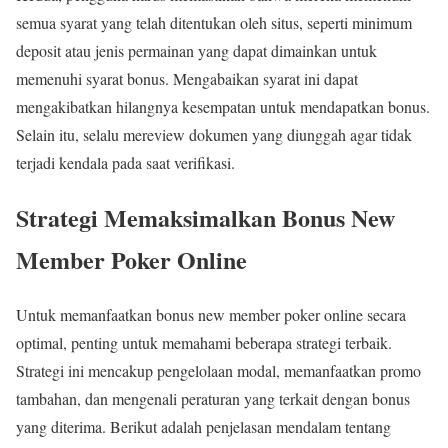
semua syarat yang telah ditentukan oleh situs, seperti minimum
deposit atau jenis permainan yang dapat dimainkan untuk
memenuhi syarat bonus. Mengabaikan syarat ini dapat
mengakibatkan hilangnya kesempatan untuk mendapatkan bonus.
Selain itu, selalu mereview dokumen yang diunggah agar tidak
terjadi kendala pada saat verifikasi.
Strategi Memaksimalkan Bonus New
Member Poker Online
Untuk memanfaatkan bonus new member poker online secara
optimal, penting untuk memahami beberapa strategi terbaik.
Strategi ini mencakup pengelolaan modal, memanfaatkan promo
tambahan, dan mengenali peraturan yang terkait dengan bonus
yang diterima. Berikut adalah penjelasan mendalam tentang