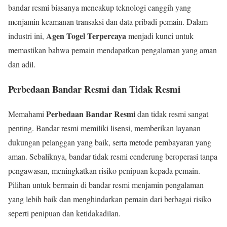
bandar resmi biasanya mencakup teknologi canggih yang
menjamin keamanan transaksi dan data pribadi pemain. Dalam
Agen Togel Terpercaya
industri ini,
menjadi kunci untuk
memastikan bahwa pemain mendapatkan pengalaman yang aman
dan adil.
Perbedaan Bandar Resmi dan Tidak Resmi
Perbedaan Bandar Resmi
Memahami
dan tidak resmi sangat
penting. Bandar resmi memiliki lisensi, memberikan layanan
dukungan pelanggan yang baik, serta metode pembayaran yang
aman. Sebaliknya, bandar tidak resmi cenderung beroperasi tanpa
pengawasan, meningkatkan risiko penipuan kepada pemain.
Pilihan untuk bermain di bandar resmi menjamin pengalaman
yang lebih baik dan menghindarkan pemain dari berbagai risiko
seperti penipuan dan ketidakadilan.