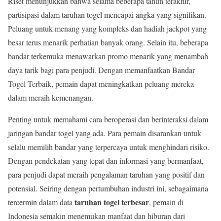
Riset menunjukkan bahwa selama beberapa tahun terakhir,
partisipasi dalam taruhan togel mencapai angka yang signifikan.
Peluang untuk menang yang kompleks dan hadiah jackpot yang
besar terus menarik perhatian banyak orang. Selain itu, beberapa
bandar terkemuka menawarkan promo menarik yang menambah
daya tarik bagi para penjudi. Dengan memanfaatkan Bandar
Togel Terbaik, pemain dapat meningkatkan peluang mereka
dalam meraih kemenangan.
Penting untuk memahami cara beroperasi dan berinteraksi dalam
jaringan bandar togel yang ada. Para pemain disarankan untuk
selalu memilih bandar yang terpercaya untuk menghindari risiko.
Dengan pendekatan yang tepat dan informasi yang bermanfaat,
para penjudi dapat meraih pengalaman taruhan yang positif dan
potensial. Seiring dengan pertumbuhan industri ini, sebagaimana
taruhan togel terbesar
tercermin dalam data
, pemain di
Indonesia semakin menemukan manfaat dan hiburan dari