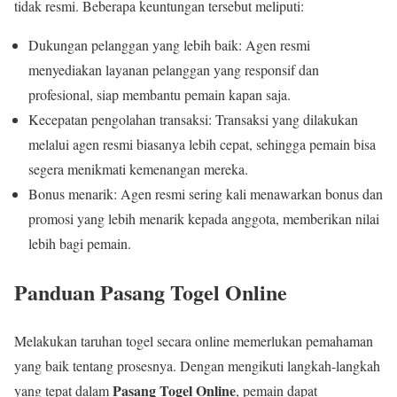
tidak resmi. Beberapa keuntungan tersebut meliputi:
Dukungan pelanggan yang lebih baik: Agen resmi
menyediakan layanan pelanggan yang responsif dan
profesional, siap membantu pemain kapan saja.
Kecepatan pengolahan transaksi: Transaksi yang dilakukan
melalui agen resmi biasanya lebih cepat, sehingga pemain bisa
segera menikmati kemenangan mereka.
Bonus menarik: Agen resmi sering kali menawarkan bonus dan
promosi yang lebih menarik kepada anggota, memberikan nilai
lebih bagi pemain.
Panduan Pasang Togel Online
Melakukan taruhan togel secara online memerlukan pemahaman
yang baik tentang prosesnya. Dengan mengikuti langkah-langkah
Pasang Togel Online
yang tepat dalam
, pemain dapat