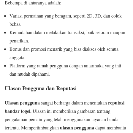
Beberapa di antaranya adalah:
Variasi permainan yang beragam, seperti 2D, 3D, dan colok
bebas.
Kemudahan dalam melakukan transaksi, baik setoran maupun
penarikan.
Bonus dan promosi menarik yang bisa diakses oleh semua
anggota.
Platform yang ramah pengguna dengan antarmuka yang inti
dan mudah dipahami.
Ulasan Pengguna dan Reputasi
Ulasan pengguna
reputasi
sangat berharga dalam menentukan
bandar togel.
Ulasan ini memberikan gambaran tentang
pengalaman pemain yang telah menggunakan layanan bandar
ulasan pengguna
tertentu. Mempertimbangkan
dapat membantu