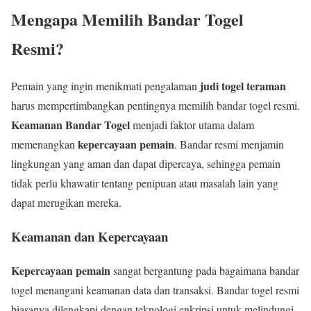
Mengapa Memilih Bandar Togel
Resmi?
judi togel teraman
Pemain yang ingin menikmati pengalaman
harus mempertimbangkan pentingnya memilih bandar togel resmi.
Keamanan Bandar Togel
menjadi faktor utama dalam
kepercayaan pemain
memenangkan
. Bandar resmi menjamin
lingkungan yang aman dan dapat dipercaya, sehingga pemain
tidak perlu khawatir tentang penipuan atau masalah lain yang
dapat merugikan mereka.
Keamanan dan Kepercayaan
Kepercayaan pemain
sangat bergantung pada bagaimana bandar
togel menangani keamanan data dan transaksi. Bandar togel resmi
biasanya dilengkapi dengan teknologi enkripsi untuk melindungi