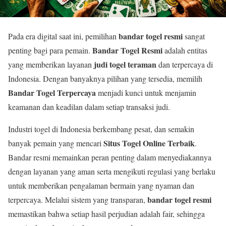
bandar togel resmi
Pada era digital saat ini, pemilihan
sangat
Bandar Togel Resmi
penting bagi para pemain.
adalah entitas
judi togel teraman
yang memberikan layanan
dan terpercaya di
Indonesia. Dengan banyaknya pilihan yang tersedia, memilih
Bandar Togel Terpercaya
menjadi kunci untuk menjamin
keamanan dan keadilan dalam setiap transaksi judi.
Industri togel di Indonesia berkembang pesat, dan semakin
Situs Togel Online Terbaik
banyak pemain yang mencari
.
Bandar resmi memainkan peran penting dalam menyediakannya
dengan layanan yang aman serta mengikuti regulasi yang berlaku
untuk memberikan pengalaman bermain yang nyaman dan
bandar togel resmi
terpercaya. Melalui sistem yang transparan,
memastikan bahwa setiap hasil perjudian adalah fair, sehingga