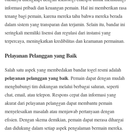
informasi pribadi dan keuangan pemain. Hal ini memberikan rasa
tenang bagi pemain, karena mereka tahu bahwa mereka berada
dalam sistem yang transparan dan terjamin. Selain itu, bandar ini
seringkali memiliki lisensi dan regulasi dari instansi yang
terpercaya, meningkatkan kredibilitas dan keamanan permainan.
Pelayanan Pelanggan yang Baik
Salah satu aspek yang membedakan bandar togel resmi adalah
pelayanan pelanggan yang baik
. Pemain dapat dengan mudah
menghubungi tim dukungan melalui berbagai saluran, seperti
chat, email, atau telepon. Respons cepat dan informasi yang
akurat dari pelayanan pelanggan dapat membantu pemain
menyelesaikan masalah atau menjawab pertanyaan dengan
efisien. Dengan skema demikian, pemain dapat merasa dihargai
dan didukung dalam setiap aspek pengalaman bermain mereka.