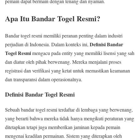
pemain dapat bermain dengan tenang dan nyaman.
Apa Itu Bandar Togel Resmi?
Bandar togel resmi memiliki peranan penting dalam industri
Definisi Bandar
perjudian di Indonesia. Dalam konteks ini,
Togel Resmi
mengacu pada entity yang memiliki lisensi yang sah
dan diatur oleh pihak berwenang. Mereka menjalani proses
registrasi dan verifikasi yang ketat untuk memastikan keamanan
dan transparansi dalam operasionalnya.
Definisi Bandar Togel Resmi
Sebuah bandar togel resmi terdaftar di lembaga yang berwenang,
yang berarti bahwa mereka tidak hanya mengikuti peraturan yang
ditetapkan tetapi juga memberikan jaminan kepada pemain
mengenai keadilan permainan. Sistem yang diterapkan oleh