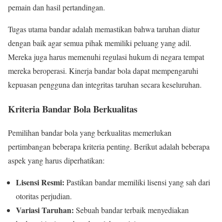
pemain dan hasil pertandingan.
Tugas utama bandar adalah memastikan bahwa taruhan diatur
dengan baik agar semua pihak memiliki peluang yang adil.
Mereka juga harus memenuhi regulasi hukum di negara tempat
mereka beroperasi. Kinerja bandar bola dapat mempengaruhi
kepuasan pengguna dan integritas taruhan secara keseluruhan.
Kriteria Bandar Bola Berkualitas
Pemilihan bandar bola yang berkualitas memerlukan
pertimbangan beberapa kriteria penting. Berikut adalah beberapa
aspek yang harus diperhatikan:
Lisensi Resmi:
Pastikan bandar memiliki lisensi yang sah dari
otoritas perjudian.
Variasi Taruhan:
Sebuah bandar terbaik menyediakan