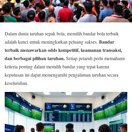
Dalam dunia taruhan sepak bola, memilih bandar bola terbaik
Bandar
adalah kunci untuk meningkatkan peluang sukses.
terbaik menawarkan odds kompetitif, keamanan transaksi,
dan berbagai pilihan taruhan.
Setiap petaruh perlu memahami
kriteria penting dalam memilih bandar yang tepat karena
keputusan ini dapat memengaruhi pengalaman taruhan secara
keseluruhan.