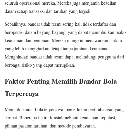
seluruh operasional mereka. Mereka juga menjamin keadilan
dalam setiap transaksi dan taruhan yang terjadi.
Sebaliknya, bandar tidak resmi sering kali tidak terdaftar dan
beroperasi dalam bayang-bayang, yang dapat menimbulkan risiko
keamanan dan penipuan. Mereka mungkin menawarkan tarikan
yang lebih menggiurkan, tetapi tanpa jaminan keamanan.
Menghindari bandar tidak resmi dapat melindungi pengguna dari
berbagai risiko yang dapat merugikan.
Faktor Penting Memilih Bandar Bola
Terpercaya
Memilih bandar bola terpercaya memerlukan pertimbangan yang
cermat. Beberapa faktor krusial meliputi keamanan, reputasi,
pilihan pasaran taruhan, dan metode pembayaran.