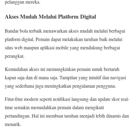
pelanggan mereka.
Akses Mudah Melalui Platform Digital
Bandar bola terbaik menawarkan akses mudah melalui berbagai
platform digital. Pemain dapat melakukan taruhan baik melalui
situs web maupun aplikasi mobile yang mendukung berbagai
perangkat.
Kemudahan akses ini memungkinkan pemain untuk bertaruh
kapan saja dan di mana saja. Tampilan yang intuitif dan navigasi
yang sederhana juga meningkatkan pengalaman pengguna.
Fitur-fitur modern seperti notifikasi langsung dan update skor real-
time semakin memudahkan pemain dalam mengikuti
pertandingan. Hal ini membuat taruhan menjadi lebih dinamis dan
menarik.