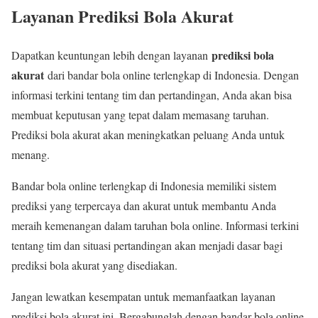
Layanan Prediksi Bola Akurat
prediksi bola
Dapatkan keuntungan lebih dengan layanan
akurat
dari bandar bola online terlengkap di Indonesia. Dengan
informasi terkini tentang tim dan pertandingan, Anda akan bisa
membuat keputusan yang tepat dalam memasang taruhan.
Prediksi bola akurat akan meningkatkan peluang Anda untuk
menang.
Bandar bola online terlengkap di Indonesia memiliki sistem
prediksi yang terpercaya dan akurat untuk membantu Anda
meraih kemenangan dalam taruhan bola online. Informasi terkini
tentang tim dan situasi pertandingan akan menjadi dasar bagi
prediksi bola akurat yang disediakan.
Jangan lewatkan kesempatan untuk memanfaatkan layanan
prediksi bola akurat ini. Bergabunglah dengan bandar bola online