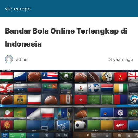
stc-europe
Bandar Bola Online Terlengkap di
Indonesia
admin
3 years ago