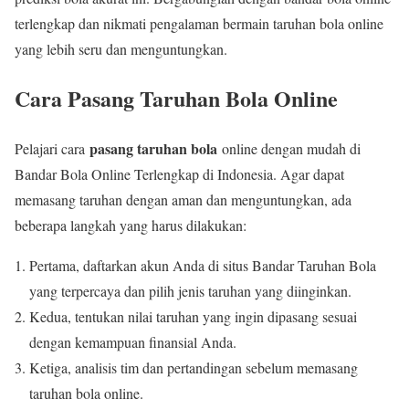
terlengkap dan nikmati pengalaman bermain taruhan bola online
yang lebih seru dan menguntungkan.
Cara Pasang Taruhan Bola Online
pasang taruhan bola
Pelajari cara
online dengan mudah di
Bandar Bola Online Terlengkap di Indonesia. Agar dapat
memasang taruhan dengan aman dan menguntungkan, ada
beberapa langkah yang harus dilakukan:
Pertama, daftarkan akun Anda di situs Bandar Taruhan Bola
yang terpercaya dan pilih jenis taruhan yang diinginkan.
Kedua, tentukan nilai taruhan yang ingin dipasang sesuai
dengan kemampuan finansial Anda.
Ketiga, analisis tim dan pertandingan sebelum memasang
taruhan bola online.