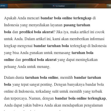
bandar bola online terlengkap
Apakah Anda mencari
di
pasang taruhan
Indonesia yang menyediakan layanan
bola
prediksi bola akurat
dan
? Jika iya, maka artikel ini cocok
untuk Anda. Dalam artikel ini, kami akan memberikan informasi
bandar taruhan bola
lengkap mengenai
terlengkap di Indonesia
taruhan bola
yang bisa Anda gunakan untuk memasang
online
prediksi bola akurat
dan
yang dapat meningkatkan
peluang Anda untuk menang.
taruhan bola online
bandar taruhan
Dalam dunia
, memilih
bola
yang tepat sangat penting. Dengan banyaknya bandar bola
online di Indonesia, terkadang sulit untuk memilih yang terbaik
bandar bola online terlengkap
dan terpercaya. Namun, dengan
,
Anda dapat yakin bahwa Anda akan mendapatkan pengalaman