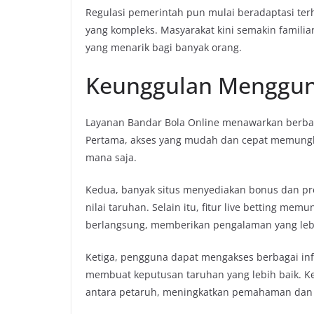
Regulasi pemerintah pun mulai beradaptasi terh
yang kompleks. Masyarakat kini semakin famili
yang menarik bagi banyak orang.
Keunggulan Menggun
Layanan Bandar Bola Online menawarkan berbag
Pertama, akses yang mudah dan cepat memungk
mana saja.
Kedua, banyak situs menyediakan bonus dan p
nilai taruhan. Selain itu, fitur live betting 
berlangsung, memberikan pengalaman yang lebi
Ketiga, pengguna dapat mengakses berbagai inf
membuat keputusan taruhan yang lebih baik. Ke
antara petaruh, meningkatkan pemahaman dan s