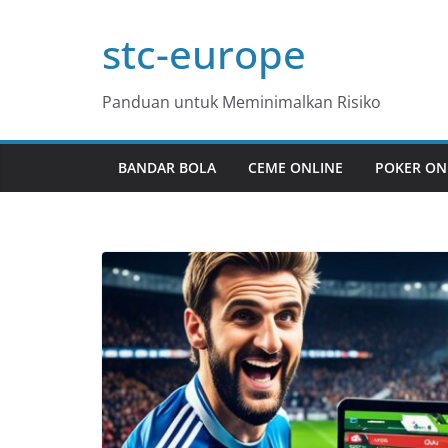
Skip
stc-europe
to
content
Panduan untuk Meminimalkan Risiko
BANDAR BOLA
CEME ONLINE
POKER ON