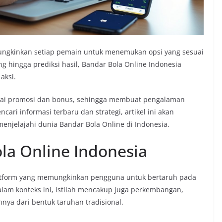
ungkinkan setiap pemain untuk menemukan opsi yang sesuai
g hingga prediksi hasil, Bandar Bola Online Indonesia
aksi.
bagai promosi dan bonus, sehingga membuat pengalaman
ri informasi terbaru dan strategi, artikel ini akan
jelajahi dunia Bandar Bola Online di Indonesia.
la Online Indonesia
latform yang memungkinkan pengguna untuk bertaruh pada
alam konteks ini, istilah mencakup juga perkembangan,
nya dari bentuk taruhan tradisional.