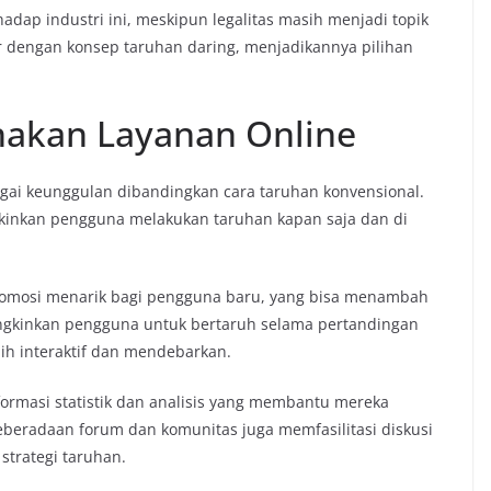
adap industri ini, meskipun legalitas masih menjadi topik
ar dengan konsep taruhan daring, menjadikannya pilihan
akan Layanan Online
ai keunggulan dibandingkan cara taruhan konvensional.
inkan pengguna melakukan taruhan kapan saja dan di
romosi menarik bagi pengguna baru, yang bisa menambah
memungkinkan pengguna untuk bertaruh selama pertandingan
h interaktif dan mendebarkan.
ormasi statistik dan analisis yang membantu mereka
beradaan forum dan komunitas juga memfasilitasi diskusi
trategi taruhan.