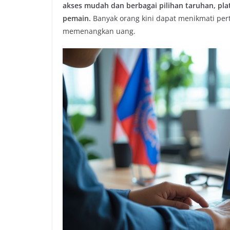
akses mudah dan berbagai pilihan taruhan, pl
pemain.
Banyak orang kini dapat menikmati per
memenangkan uang.