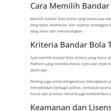
Cara Memilih Bandar 
Memilih bandar bola online yang terpercaya me
yang tepat, keamanan, dan layanan pelanggan
yang aman dan menyenangkan.
Kriteria Bandar Bola 
Saat memilih bandar bola, kriteria yang harus d
Platform yang memiliki lisensi resmi dan telah
dipercaya.
Penting juga untuk mengevaluasi kelengkapan j
menyediakan berbagai pilihan, termasuk taruhan
bonus dan promosi menarik juga berkontribusi
Keamanan dan Lisens