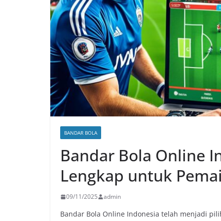
BANDAR BOLA
Bandar Bola Online I
Lengkap untuk Pema
09/11/2025
admin
Bandar Bola Online Indonesia telah menjadi pili