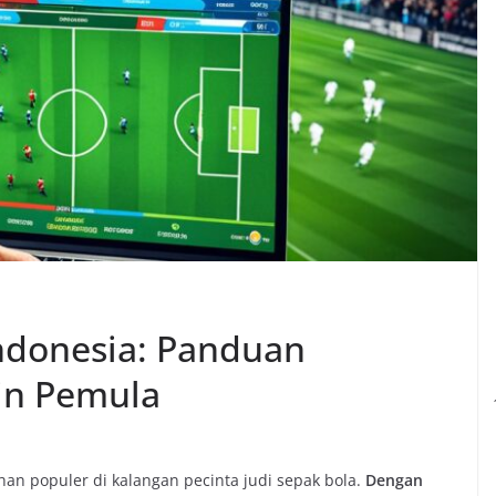
ndonesia: Panduan
in Pemula
han populer di kalangan pecinta judi sepak bola.
Dengan