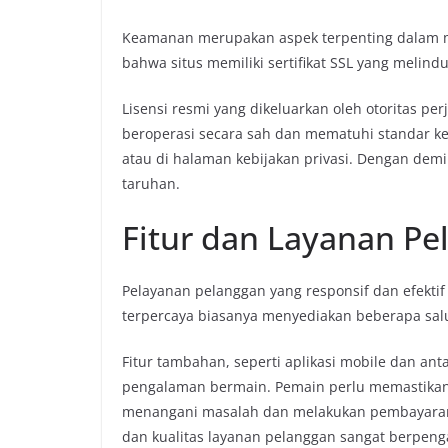
Keamanan merupakan aspek terpenting dalam m
bahwa situs memiliki sertifikat SSL yang melind
Lisensi resmi yang dikeluarkan oleh otoritas 
beroperasi secara sah dan mematuhi standar kead
atau di halaman kebijakan privasi. Dengan dem
taruhan.
Fitur dan Layanan Pe
Pelayanan pelanggan yang responsif dan efektif 
terpercaya biasanya menyediakan beberapa salur
Fitur tambahan, seperti aplikasi mobile dan a
pengalaman bermain. Pemain perlu memastikan b
menangani masalah dan melakukan pembayaran
dan kualitas layanan pelanggan sangat berpeng