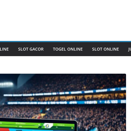
LINE
SLOT GACOR
TOGEL ONLINE
SLOT ONLINE
J