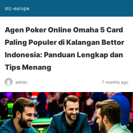
stc-europe
Agen Poker Online Omaha 5 Card
Paling Populer di Kalangan Bettor
Indonesia: Panduan Lengkap dan
Tips Menang
admin
7 months ago