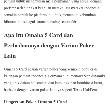
pemain untuk menemukan meja permainan yang sesuai dengan
preferensi dan tingkat keahlian mereka. Masyarakat Indonesia
semakin beralih ke platform ini untuk memenuhi kebutuhan
hiburan dan sebagai sarana bersaing secara fair.
Apa Itu Omaha 5 Card dan
Perbedaannya dengan Varian Poker
Lain
Omaha 5 Card adalah varian poker yang semakin populer di
kalangan pemain Indonesia. Permainan ini menawarkan dinamika
yang unik dalam hal strategi dan kemungkinan kombinasi kartu,
berbeda dengan varian poker lainnya seperti Texas Hold’em.
Pengertian Poker Omaha 5 Card