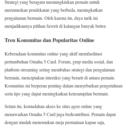
Strategi yang beragam memungkinkan pemain untuk
merumuskan pendekatan yang berbeda, meningkatkan
pengalaman bermain. Oleh karena itu, daya tarik ini
menjadikannya pilihan favorit di kalangan banyak bettor.
Tren Komunitas dan Popularitas Online
Keberadaan komunitas online yang aktif memfasilitasi
pertumbuhan Omaha 5 Card. Forum, grup media sosial, dan
platform streaming sering membahas strategi dan pengalaman
bermain, menciptakan interaksi yang berarti di antara pemain.
Komunitas ini berperan penting dalam menyebarkan pengetahuan
serta tips yang dapat meningkatkan keterampilan bermain.
Selain itu, kemudahan akses ke situs agen online yang
menawarkan Omaha 5 Card juga berkontribusi. Pemain dapat
dengan mudah menemukan meja permainan kapan saja,