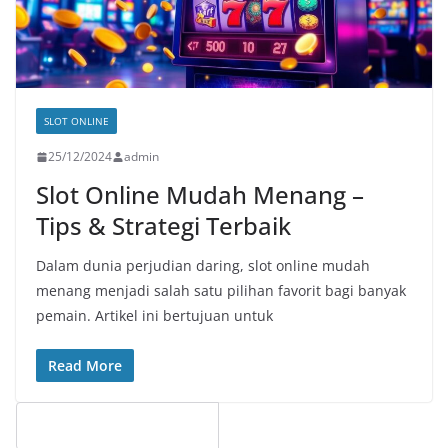
SLOT ONLINE
25/12/2024
admin
Slot Online Mudah Menang –
Tips & Strategi Terbaik
Dalam dunia perjudian daring, slot online mudah
menang menjadi salah satu pilihan favorit bagi banyak
pemain. Artikel ini bertujuan untuk
Read More