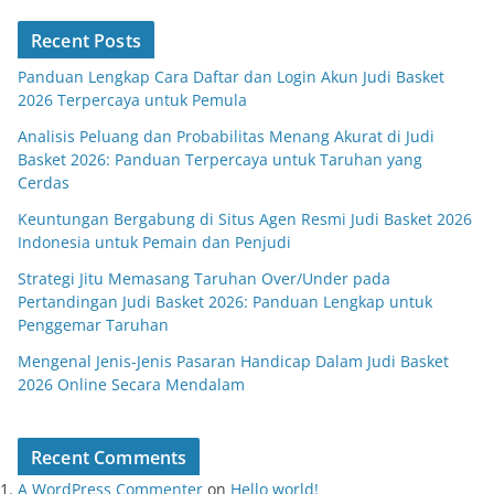
Recent Posts
Panduan Lengkap Cara Daftar dan Login Akun Judi Basket
2026 Terpercaya untuk Pemula
Analisis Peluang dan Probabilitas Menang Akurat di Judi
Basket 2026: Panduan Terpercaya untuk Taruhan yang
Cerdas
Keuntungan Bergabung di Situs Agen Resmi Judi Basket 2026
Indonesia untuk Pemain dan Penjudi
Strategi Jitu Memasang Taruhan Over/Under pada
Pertandingan Judi Basket 2026: Panduan Lengkap untuk
Penggemar Taruhan
Mengenal Jenis-Jenis Pasaran Handicap Dalam Judi Basket
2026 Online Secara Mendalam
Recent Comments
A WordPress Commenter
on
Hello world!