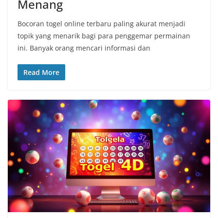
Menang
Bocoran togel online terbaru paling akurat menjadi
topik yang menarik bagi para penggemar permainan
ini. Banyak orang mencari informasi dan
Read More