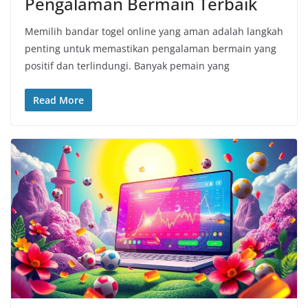
Pengalaman Bermain Terbaik
Memilih bandar togel online yang aman adalah langkah
penting untuk memastikan pengalaman bermain yang
positif dan terlindungi. Banyak pemain yang
Read More