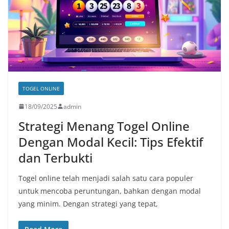
TOGEL ONLINE
18/09/2025
admin
Strategi Menang Togel Online
Dengan Modal Kecil: Tips Efektif
dan Terbukti
Togel online telah menjadi salah satu cara populer
untuk mencoba peruntungan, bahkan dengan modal
yang minim. Dengan strategi yang tepat,