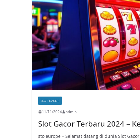
SLOT GACOR
11/11/2024
admin
Slot Gacor Terbaru 2024 – 
stc-europe – Selamat datang di dunia Slot Gaco