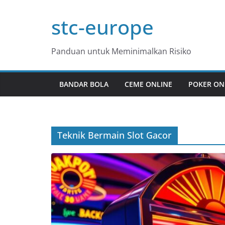
Skip
stc-europe
to
content
Panduan untuk Meminimalkan Risiko
BANDAR BOLA
CEME ONLINE
POKER ON
Teknik Bermain Slot Gacor