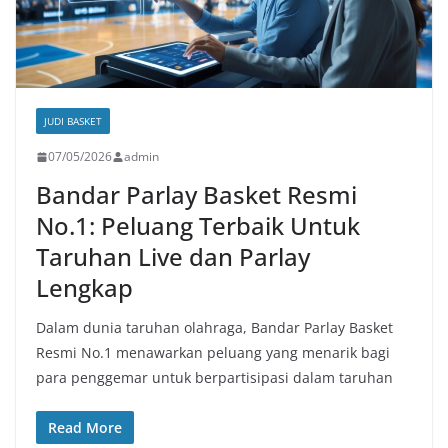
JUDI BASKET
07/05/2026
admin
Bandar Parlay Basket Resmi
No.1: Peluang Terbaik Untuk
Taruhan Live dan Parlay
Lengkap
Dalam dunia taruhan olahraga, Bandar Parlay Basket
Resmi No.1 menawarkan peluang yang menarik bagi
para penggemar untuk berpartisipasi dalam taruhan
Read More