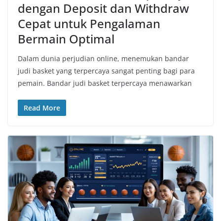
dengan Deposit dan Withdraw
Cepat untuk Pengalaman
Bermain Optimal
Dalam dunia perjudian online, menemukan bandar
judi basket yang terpercaya sangat penting bagi para
pemain. Bandar judi basket terpercaya menawarkan
Read More