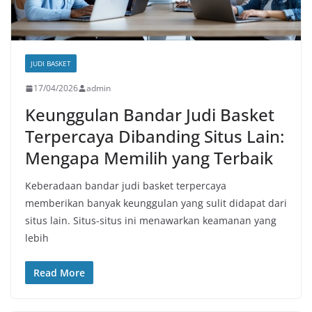
JUDI BASKET
17/04/2026
admin
Keunggulan Bandar Judi Basket
Terpercaya Dibanding Situs Lain:
Mengapa Memilih yang Terbaik
Keberadaan bandar judi basket terpercaya
memberikan banyak keunggulan yang sulit didapat dari
situs lain. Situs-situs ini menawarkan keamanan yang
lebih
Read More