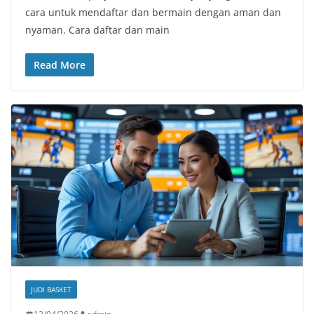
cara untuk mendaftar dan bermain dengan aman dan
nyaman. Cara daftar dan main
Read More
JUDI BASKET