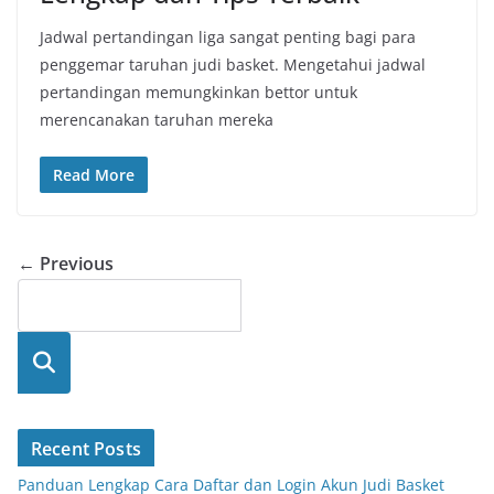
Jadwal pertandingan liga sangat penting bagi para
penggemar taruhan judi basket. Mengetahui jadwal
pertandingan memungkinkan bettor untuk
merencanakan taruhan mereka
Read More
← Previous
Searc
h
Recent Posts
Panduan Lengkap Cara Daftar dan Login Akun Judi Basket