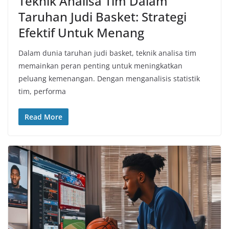
Teknik Analisa Tim Dalam
Taruhan Judi Basket: Strategi
Efektif Untuk Menang
Dalam dunia taruhan judi basket, teknik analisa tim
memainkan peran penting untuk meningkatkan
peluang kemenangan. Dengan menganalisis statistik
tim, performa
Read More